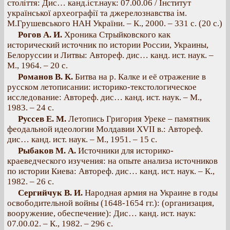
століття: Дис… канд.іст.наук: 07.00.06 / Інститут
української археографії та джерелознавства ім.
М.Грушевського НАН України. – К., 2000. – 331 с. (20 с.)
Рогов А. И.
Хроника Стрыйковского как
исторический источник по истории России, Украины,
Белоруссии и Литвы: Автореф. дис… канд. ист. наук. –
М., 1964. – 20 с.
Романов В. К.
Битва на р. Калке и её отражение в
русском летописании: историко-текстологическое
исследование: Автореф. дис… канд. ист. наук. – М.,
1983. – 24 с.
Руссев Е. М.
Летопись Григория Уреке – памятник
феодальной идеологии Молдавии XVII в.: Автореф.
дис… канд. ист. наук. – М., 1951. – 15 с.
Рыбаков М. А.
Источники для историко-
краеведческого изучения: на опыте анализа источников
по истории Киева: Автореф. дис… канд. ист. наук. – К.,
1982. – 26 с.
Сергийчук В. И.
Народная армия на Украине в годы
освободительной войны (1648-1654 гг.): (организация,
вооружение, обеспечение): Дис… канд. ист. наук:
07.00.02. – К., 1982. – 296 с.