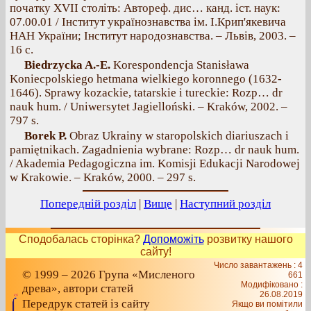
початку XVII століть: Автореф. дис… канд. іст. наук:
07.00.01 / Інститут українознавства ім. І.Крип'якевича
НАН України; Інститут народознавства. – Львів, 2003. –
16 с.
Biedrzycka A.-E.
Korespondencja Stanisława
Koniecpolskiego hetmana wielkiego koronnego (1632-
1646). Sprawy kozackie, tatarskie i tureckie: Rozp… dr
nauk hum. / Uniwersytet Jagielloński. – Kraków, 2002. –
797 s.
Borek P.
Obraz Ukrainy w staropolskich diariuszach i
pamiętnikach. Zagadnienia wybrane: Rozp… dr nauk hum.
/ Akademia Pedagogiczna im. Komisji Edukacji Narodowej
w Krakowie. – Kraków, 2000. – 297 s.
Попередній розділ
|
Вище
|
Наступний розділ
Сподобалась сторінка?
Допоможіть
розвитку нашого
сайту!
Число завантажень : 4
© 1999 – 2026 Група «Мисленого
661
Модифіковано :
древа», автори статей
26.08.2019
Передрук статей із сайту
Якщо ви помітили