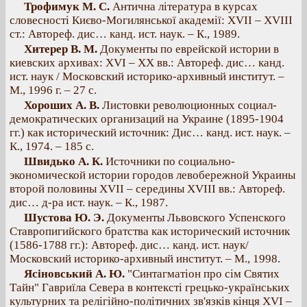
Трофимук М. С.
Антична література в курсах
словесності Києво-Могилянської академії: XVII – XVIII
ст.: Автореф. дис… канд. ист. наук. – К., 1989.
Хитерер В. М.
Документы по еврейской истории в
киевских архивах: XVI – XX вв.: Автореф. дис… канд.
ист. наук / Московский историко-архивный институт. –
М., 1996 г. – 27 с.
Хороших А. В.
Листовки революционных социал-
демократических организаций на Украине (1895-1904
гг.) как исторический источник: Дис… канд. ист. наук. –
К., 1974. – 185 с.
Швидько А. К.
Источники по социально-
экономической истории городов левобережной Украины
второй половины XVII – середины XVIII вв.: Автореф.
дис… д-ра ист. наук. – К., 1987.
Шустова Ю. Э.
Документы Львовского Успенского
Ставропигийского братства как исторический источник
(1586-1788 гг.): Автореф. дис… канд. ист. наук/
Московский историко-архивный институт. – М., 1998.
Ясіновський А. Ю.
"Синтагматіон про сім Святих
Тайн" Гавриїла Севера в контексті грецько-українських
культурних та релігійно-політичних зв'язків кінця XVI –