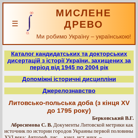
МИСЛЕНЕ
ДРЕВО
☰
Ми робимо Україну – українською!
Каталог кандидатських та докторських
дисертацій з історії України, захищених за
період від 1945 по 2004 рік
Допоміжні історичні дисципліни
Джерелознавство
Литовсько-польська доба (з кінця XV
до 1795 року)
Берковський В.Г.
Абросимова С. В.
Документы Литовской метрики как
источник по истории городов Украины первой половины
XVI века: Автореф. дис… канд. ист. наук. –