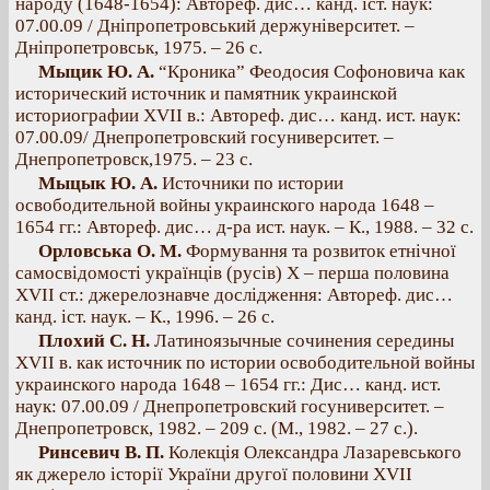
народу (1648-1654): Автореф. дис… канд. іст. наук:
07.00.09 / Дніпропетровський держуніверситет. –
Дніпропетровськ, 1975. – 26 с.
Мыцик Ю. А.
“Кроника” Феодосия Софоновича как
исторический источник и памятник украинской
историографии XVII в.: Автореф. дис… канд. ист. наук:
07.00.09/ Днепропетровский госуниверситет. –
Днепропетровск,1975. – 23 с.
Мыцык Ю. А.
Источники по истории
освободительной войны украинского народа 1648 –
1654 гг.: Автореф. дис… д-ра ист. наук. – К., 1988. – 32 с.
Орловська О. М.
Формування та розвиток етнічної
самосвідомості українців (русів) Х – перша половина
XVII ст.: джерелознавче дослідження: Автореф. дис…
канд. іст. наук. – К., 1996. – 26 с.
Плохий С. Н.
Латиноязычные сочинения середины
XVII в. как источник по истории освободительной войны
украинского народа 1648 – 1654 гг.: Дис… канд. ист.
наук: 07.00.09 / Днепропетровский госуниверситет. –
Днепропетровск, 1982. – 209 с. (М., 1982. – 27 с.).
Ринсевич В. П.
Колекція Олександра Лазаревського
як джерело історії України другої половини XVII