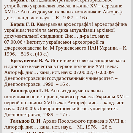
устройство украинских земель в конце XV – середине
XVI в.: Анализ документальных источников: Автореф.
дис… канд. ист. наук. – К., 1987. – 16 с.
Боряк Г. В.
Камеральна археографія і археографічна
україніка: теорія та методика актуалізації архівної
документальної спадщини: Дис… д-ра іст. наук:
07.00.06 / Інститут української археографії та
джерелознавства ім. М.Грушевського НАН України. – К.,
1996. – 516 с. (43 с.)
Брехуненко В. А.
Источники о связях запорожского
и донского казачества в первой половине XVII века:
Автореф. дис… канд. ист. наук: 07.00.02, 07.00.09/
Днепропетровский государственный университет. –
Днепропетровск, 1990. – 16 с.
Виноградов Г. Н.
Анализ документальных
источников по истории цехового ремесла Украины XVI –
первой половины XVII века: Автореф. дис…. канд. ист.
наук: 07.00.09/ Днепропетровский гос. университет. –
Днепропетровск, 1989. – 17 с.
Гальцов В. И.
Архив Посольского приказа в XVII в.:
Автореф. дис… канд. ист. наук. – М., 1976. – 26 с.