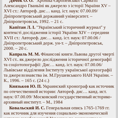
Дячок О. О.
“Хроніка Європейської Сарматії”
Александро Гваньїні як джерело з історії України
XV –
XVI ст.: Автореф. дис… канд. іст. наук: 07.00.09/
Дніпропетровський державний університет. –
Дніпропетровськ, 1992. – 21 c.
Капітан Л. І.
"Український історичний журнал" у
контексті дослідження історії України XIV – середини
XVII ст.: Автореф. дис… канд. іст. наук: 07.00.06 /
Дніпропетровський держ. ун-т. – Дніпропетровськ,
2000. – 20 с.
Капраль М. М.
Фінансові книги Львова другої чверті
XVI ст.. як джерело дослідження історичної демографії
та соціотопографії: Дис… канд. іст. наук: 07.00.06/
Львівське відділення Інституту української археографії
та джерелознавства ім. М.Грушевського НАН України. –
К., 1996. – 165 с. (24 с.)
Князьков Ю. П.
Украинский хронограф как источник
по отечественной истории: Автореф. дис… канд. ист.
наук: 07.00.09/ Московский государственный историко-
архивный институт. – М., 1984
Ковальский И. С.
Генеральная опись 1765-1769 гг.
как источник для изучения социально-экономической