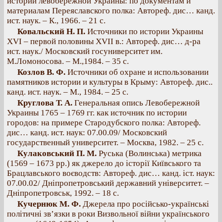
истории левобережной Украины: по документам и
материалам Переяславского полка: Автореф. дис… канд.
ист. наук. – К., 1966. – 21 с.
Ковальский Н. П.
Источники по истории Украины
XVI – первой половины XVII в.: Автореф. дис… д-ра
ист. наук./ Московский госуниверситет им.
М.Ломоносова. – М.,1984. – 35 с.
Козлов В. Ф.
Источники об охране и использовании
памятников истории и культуры в Крыму: Автореф. дис..
канд. ист. наук. – М., 1984. – 25 с.
Круглова Т. А.
Генеральная опись Левобережной
Украины 1765 – 1769 гг. как источник по истории
городов: на примере Стародубского полка: Автореф.
дис… канд. ист. наук: 07.00.09/ Московский
государственный университет. – Москва, 1982. – 25 с.
Кулаковський П. М.
Руська (Волинська) метрика
(1569 – 1673 рр.) як джерело до історії Київського та
Брацлавського воєводств: Автореф. дис… канд. іст. наук:
07.00.02/ Дніпропетровський державний університет. –
Дніпропетровськ, 1992. – 18 с.
Кучернюк М. Ф.
Джерела про російсько-українські
політичні зв’язки в роки Визвольної війни українського