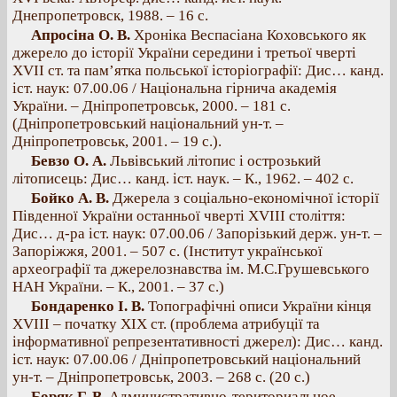
Днепропетровск, 1988. – 16 с.
Апросіна О. В.
Хроніка Веспасіана Коховського як
джерело до історії України середини і третьої чверті
XVII ст. та пам’ятка польської історіографії: Дис… канд.
іст. наук: 07.00.06 / Національна гірнича академія
України. – Дніпропетровськ, 2000. – 181 с.
(Дніпропетровський національний ун-т. –
Дніпропетровськ, 2001. – 19 с.).
Бевзо О. А.
Львівський літопис і острозький
літописець: Дис… канд. іст. наук. – К., 1962. – 402 с.
Бойко А. В.
Джерела з соціально-економічної історії
Південної України останньої чверті XVIII століття:
Дис… д-ра іст. наук: 07.00.06 / Запорізький держ. ун-т. –
Запоріжжя, 2001. – 507 с. (Інститут української
археографії та джерелознавства ім. М.С.Грушевського
НАН України. – К., 2001. – 37 с.)
Бондаренко І. В.
Топографічні описи України кінця
XVIII – початку XIX ст. (проблема атрибуції та
інформативної репрезентативності джерел): Дис… канд.
іст. наук: 07.00.06 / Дніпропетровський національний
ун-т. – Дніпропетровськ, 2003. – 268 с. (20 с.)
Боряк Г. В.
Административно-териториальное