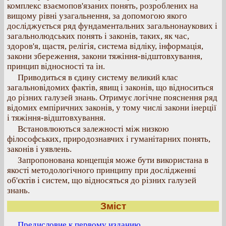
комплекс взаємопов'язаних понять, розроблених на
вищому рівні узагальнення, за допомогою якого
досліджується ряд фундаментальних загальнонаукових і
загальнолюдських понять і законів, таких, як час,
здоров'я, щастя, релігія, система відліку, інформація,
закони збереження, закони тяжіння-відштовхування,
принцип відносності та ін.
Приводиться в єдину систему великий клас
загальновідомих фактів, явищ і законів, що відноситься
до різних галузей знань. Отримує логічне пояснення ряд
відомих емпіричних законів, у тому числі закони інерції
і тяжіння-відштовхування.
Встановлюються залежності між низкою
філософських, природознавчих і гуманітарних понять,
законів і уявлень.
Запропонована концепція може бути використана в
якості методологічного принципу при дослідженні
об'єктів і систем, що відносяться до різних галузей
знань.
Зміст
Предисловие к первому изданию