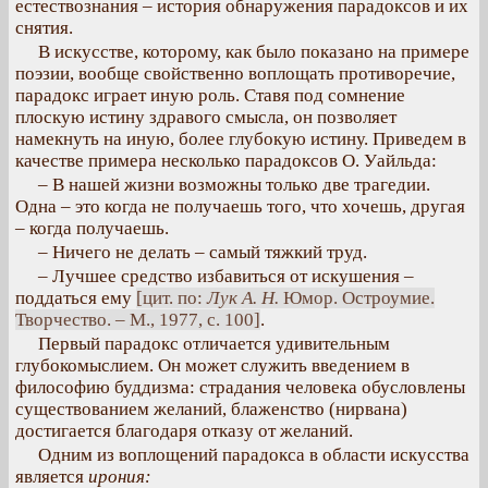
естествознания – история обнаружения парадоксов и их
снятия.
В искусстве, которому, как было показано на примере
поэзии, вообще свойственно воплощать противоречие,
парадокс играет иную роль. Ставя под сомнение
плоскую истину здравого смысла, он позволяет
намекнуть на иную, более глубокую истину. Приведем в
качестве примера несколько парадоксов О. Уайльда:
– В нашей жизни возможны только две трагедии.
Одна – это когда не получаешь того, что хочешь, другая
– когда получаешь.
– Ничего не делать – самый тяжкий труд.
– Лучшее средство избавиться от искушения –
поддаться ему
[цит. по:
Лук А. Н.
Юмор. Остроумие.
Творчество. – М., 1977, с. 100]
.
Первый парадокс отличается удивительным
глубокомыслием. Он может служить введением в
философию буддизма: страдания человека обусловлены
существованием желаний, блаженство (нирвана)
достигается благодаря отказу от желаний.
Одним из воплощений парадокса в области искусства
является
ирония: