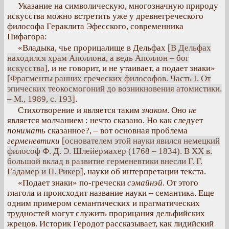
Указание на символическую, многозначную природу
искусства можно встретить уже у древнегреческого
философа Гераклита Эфесского, современника
Пифагора:
«Владыка, чье прорицалище в Дельфах
[В Дельфах
находился храм Аполлона, а ведь Аполлон – бог
искусства]
, и не говорит, и не утаивает, а подает знаки»
[Фрагменты ранних греческих философов. Часть I. От
эпических теокосмогоний до возникновения атомистики.
– М., 1989, с. 193]
.
Стихотворение и является таким
знаком
. Оно
не
является молчанием : нечто сказано. Но как следует
понимать
сказанное?, – вот основная проблема
герменевтики
[основателем этой науки явился немецкий
философ Ф. Д. Э. Шлейермахер (1768 – 1834). В ХХ в.
большой вклад в развитие герменевтики внесли Г. Г.
Гадамер и П. Рикер]
, науки об интерпретации текста.
«Подает знаки» по-гречески
сэмайнэй
. От этого
глагола и происходит название науки – семантика. Еще
одним примером семантических и прагматических
трудностей могут служить прорицания дельфийских
жрецов. Историк Геродот рассказывает, как лидийский