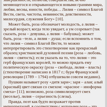
меняющегося и открывающегося новыми гранями мира,
любви, весны, юности, победы… Лилия – символ Благой
Вести, света, чистоты, невинности, девственности,
милосердия, служения Богу» [10].
Может быть, роза обозначает молодость, а лилия –
зрелый возраст, когда тело увядает, а ум созревает (так
сказать, роза – девушка, а лилия – бабушка); может
быть, роза –тело, а лилия – душа; если вспомнить о том,
что лилия – символ Благой Вести, то можно
интерпретировать это стихотворение как прекрасный
образец христианской духовной поэзии (роза – любовь,
лилия – святость); если указать на то, что лилия – это
герб французских королей, то можно придать ему
политическую окраску (роза – свобода, лилия – власть)
(стихотворение написано в 1817 г.; бури Французской
революции (1789 – 1794) отбушевали совсем недавно).
Пушкин называет розу «дитя зари»; заря – алая; алый
(красный) цвет связан со смехом: «красное – иноформа
смеха» [11]; возможно, роза символизирует смех
(веселье), лилия – серьезность (слезы).
Правда, поэт как будто возражает против
интерпретаций, в соответствии с которыми роза – это