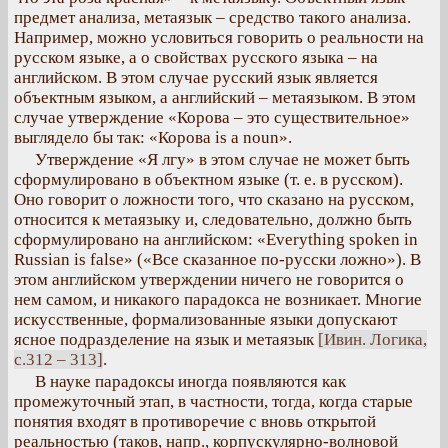
предмет анализа, метаязык – средство такого анализа.
Например, можно условиться говорить о реальности на
русском языке, а о свойствах русского языка – на
английском. В этом случае русский язык является
объектным языком, а английский – метаязыком. В этом
случае утверждение «Корова – это существительное»
выглядело бы так: «Корова is a noun».
Утверждение «Я лгу» в этом случае не может быть
сформулировано в объектном языке (т. е. в русском).
Оно говорит о ложности того, что сказано на русском,
относится к метаязыку и, следовательно, должно быть
сформулировано на английском: «Everything spoken in
Russian is false» («Все сказанное по-русски ложно»). В
этом английском утверждении ничего не говорится о
нем самом, и никакого парадокса не возникает. Многие
искусственные, формализованные языки допускают
ясное подразделение на язык и метаязык
[Ивин. Логика,
с.312 – 313]
.
В науке парадоксы иногда появляются как
промежуточный этап, в частности, тогда, когда старые
понятия входят в противоречие с вновь открытой
реальностью (таков, напр., корпускулярно-волновой