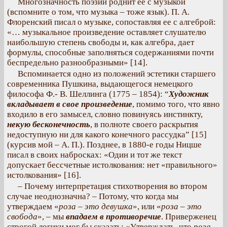
Многозначность поэзии роднит ее с музыкой
(вспомните о том, что музыка – тоже язык). П. А.
Флоренский писал о музыке, сопоставляя ее с алгеброй:
«… музыкальное произведение оставляет слушателю
наибольшую степень свободы и, как алгебра, дает
формулы, способные заполняться содержаниями почти
беспредельно разнообразными» [14].
Вспоминается одно из положений эстетики старшего
современника Пушкина, выдающегося немецкого
философа Ф.- В. Шеллинга (1775 – 1854): “
Художник
вкладывает в свое произведение
, помимо того, что явно
входило в его замысел, словно повинуясь инстинкту,
некую бесконечность
, в полноте своего раскрытия
недоступную ни для какого конечного рассудка” [15]
(курсив мой – А. П.). Позднее, в 1880-е годы Ницше
писал в своих набросках: «Один и тот же текст
допускает бессчетные истолкования: нет «правильного»
истолкования» [16].
– Почему интерпретация стихотворения во втором
случае неоднозначна? – Потому, что когда мы
утверждаем «
роза – это девушка
», или «
роза – это
свобода
», – мы
впадаем в противоречие
. Приверженец
строгой логики мог бы сказать: «Утверждать, что
роза –