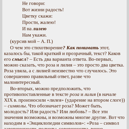
Не говори:
Вот жизни радость!
Цветку скажи:
Прости, жалею!
И на
лилею
Нам укажи.
(курсив мой – А. П.)
О чем это стихотворение
? Как понимать
этот,
казалось бы, такой краткий и прозрачный, текст? Каков
его
смысл
? – Есть два варианта ответа. Во-первых,
можно сказать, что роза и лилия – это просто два цветка.
Роза увяла, а с лилией неизвестно что случилось. Это
совершенно правильный ответ, разве что
малоинтересный.
Во-вторых, можно предположить, что
противопоставленные в тексте
роза
и
лилия
(в начале
XIX в. произносили «лилея» (ударение на втором слоге))
–
символы
. Что обозначает роза? Может быть,
молодость? Или радость? Или любовь? – Все эти
значения возможны, и возможны многие другие. Вот что
находим в «Энциклопедии символов»: «Роза – символ
завершенности, полноты, совершенства, вечно