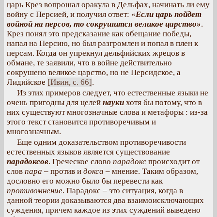
царь Крез вопрошал оракула в Дельфах, начинать ли ему
войну с Персией, и получил ответ: «
Если царь пойдет
войной на персов, то сокрушится великое царство»
.
Крез понял это предсказание как обещание победы,
напал на Персию, но был разгромлен и попал в плен к
персам. Когда он упрекнул дельфийских жрецов в
обмане, те заявили, что в войне действительно
сокрушено великое царство, но не Персидское, а
Лидийское
[Ивин, с. 66]
.
Из этих примеров следует, что естественные языки не
очень пригодны для целей
науки
хотя бы потому, что в
них существуют многозначные слова и метафоры : из-за
этого текст становится противоречивым и
многозначным.
Еще одним доказательством противоречивости
естественных языков является существование
парадоксов
. Греческое слово
парадокс
происходит от
слов
пара
– против и
докса
– мнение. Таким образом,
дословно его можно было бы перевести как
противомнение
. Парадокс – это ситуация, когда в
данной теории доказываются два взаимоисключающих
суждения, причем каждое из этих суждений выведено