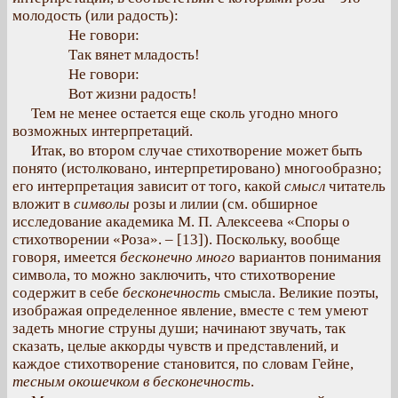
молодость (или радость):
Не говори:
Так вянет младость!
Не говори:
Вот жизни радость!
Тем не менее остается еще сколь угодно много
возможных интерпретаций.
Итак, во втором случае стихотворение может быть
понято (истолковано, интерпретировано) многообразно;
его интерпретация зависит от того, какой
смысл
читатель
вложит в
символы
розы и лилии (см. обширное
исследование академика М. П. Алексеева «Споры о
стихотворении «Роза». – [13]). Поскольку, вообще
говоря, имеется
бесконечно много
вариантов понимания
символа, то можно заключить, что стихотворение
содержит в себе
бесконечность
смысла. Великие поэты,
изображая определенное явление, вместе с тем умеют
задеть многие струны души; начинают звучать, так
сказать, целые аккорды чувств и представлений, и
каждое стихотворение становится, по словам Гейне,
тесным окошечком в бесконечность
.