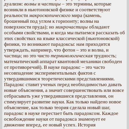
дуализм:
волны
и
частицы
– это термины, которые
возникли в ньютоновской физике и соответствуют
реальности
макроскопического
мира (камень,
брошенный под углом к горизонту; волны на
поверхности пруда); но
микрочастицы
обладают
особыми свойствами, и когда мы пытаемся рассказать об
этих свойствах на языке классической (ньютоновской)
физики, то возникают парадоксы: нам приходится
утверждать, например, что фотон – это и волна, и
частица; но это чисто
терминологическая
трудность;
математический аппарат квантовой механики свободен
от противоречий). В науке парадокс – это часто
несовпадение экспериментальных фактов с
утвердившимися теоретическими представлениями.
Парадокс ставит ученых перед необходимостью давать
новые объяснения, а значит совершенствовать или вовсе
отбрасывать уже утвердившиеся представления, он
стимулирует развитие науки. Как только найдено новое
объяснение, как только теория сделала новый шаг,
парадокс в науке перестает быть парадоксом. Каждое
освобождение науки от парадокса знаменует ее
движение вперед, ее новый успех. История