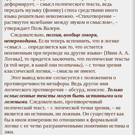
деформирует, – смысл поэтического текста, ведь
передать музыку (фонику) стиха средствами иного
языка решительно невозможно. «Стихотворение –
растянутое колебание между звуком и смыслом», –
утверждает Поль Валери.
Следовательно,
поэзия, вообще говоря,
непереводима.
Если теперь вспомнить, что в логике
«смысл … определяется как то, что остается
неизменным при переводе на другие языки» [Ивин А. А.
Логика], то придется заключить, что поэтические тексты
(в той мере, в какой они
поэтичны)
, – с точки зрения
классической логики, – смысла не имеют.
Этот вывод вполне согласуется с положением о
противоречивости метафоры. Ведь другое имя
логического противоречия – абсурд, нонсенс.
Только
осмысленные тексты могут быть истинными или
ложными
. Следовательно, противоречивый
поэтический текст, – с логической точки зрения, – не
является ни истинным, ни ложным. Он существует как
бы в ином измерении по отношению к формальной
логике с ее четко разграниченными понятиями истины и
лжи.