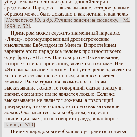
убедительными с точки зрения данной теории
средствами. Парадокс – высказывание, которое равным
образом может быть доказано и как истина, и как ложь
[
Нестеренко Ю. и др.
Лучшие задачи на смекалку. – М.,
1999, с. 52]
.
Примером может служить знаменитый парадокс
«Лжец», сформулированный древнегреческим
мыслителем Евбулидом из Милета. В простейшем
варианте этого парадокса человек произносит всего
одну фразу: «Я лгу». Или говорит: «Высказывание,
которое я сейчас произношу, является ложным». Или:
«Это высказывание ложно». Требуется решить, является
ли это высказывание истинным, или оно является
ложным. Рассмотрим обе возможности. Если
высказывание ложно, то говорящий сказал правду и,
значит, сказанное им не является ложью. Если же
высказывание не является ложным, а говорящий
утверждает, что он солгал, то это его высказывание
ложно. Оказывается, таким образом, что, если
говорящий лжет, то он говорит правду, и наоборот
[Ивин, с. 310]
.
Почему парадоксы необходимо устранить из языка