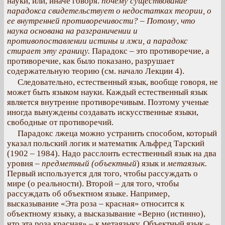
науки, или, иначе говоря.
почему существование
парадокса свидетельствует о недостатках теории, о
ее внутренней противоречивости? – Потому
,
что
наука основана на разграничении и
противопоставлении истины и лжи, а парадокс
стирает эту границу.
Парадокс – это противоречие, а
противоречие, как было показано, разрушает
содержательную теорию (см. начало Лекции 4).
Следовательно, естественный язык, вообще говоря, не
может быть языком науки. Каждый естественный язык
является внутренне противоречивым. Поэтому ученые
иногда вынуждены создавать искусственные языки,
свободные от противоречий.
Парадокс лжеца можно устранить способом, который
указал польский логик и математик Альфред Тарский
(1902 – 1984). Надо расслоить естественный язык на два
уровня –
предметный (объектный
) язык и
метаязык.
Первый используется для того, чтобы рассуждать о
мире (о реальности). Второй – для того, чтобы
рассуждать об объектном языке. Например,
высказывание «Эта роза – красная» относится к
объектному языку, а высказывание «Верно (истинно),
что эта роза красная» – к метаязыку. Объектный язык –