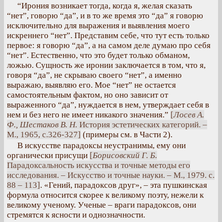
“Ирония возникает тогда, когда я, желая сказать
“нет”, говорю “да”, и в то же время это “да” я говорю
исключительно для выражения и выявления моего
искреннего “нет”. Представим себе, что тут есть только
первое: я говорю “да”, а на самом деле думаю про себя
“нет”. Естественно, что это будет только обманом,
ложью. Сущность же иронии заключается в том, что я,
говоря “да”, не скрываю своего “нет”, а именно
выражаю, выявляю его. Мое “нет” не остается
самостоятельным фактом, но оно зависит от
выраженного “да”, нуждается в нем, утверждает себя в
нем и без него не имеет никакого значения.”
[
Лосев А.
Ф., Шестаков В. Н.
История эстетических категорий. –
М., 1965, с.326-327]
(примеры см. в Части 2).
В искусстве парадоксы неустранимы, ему они
органически присущи
[
Борисовский Г. Б.
Парадоксальность искусства и точные методы его
исследования. – Искусство и точные науки. – М., 1979. с.
88 – 113]
. «Гений, парадоксов друг», – эта пушкинская
формула относится скорее к великому поэту, нежели к
великому ученому. Ученые – враги парадоксов, они
стремятся к ясности и однозначности.