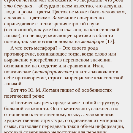
это девушка
, – абсурдно; всем известно, что девушки –
люди, а розы – цветы. Цветок не может быть человеком,
а человек – цветком». Замечание совершенно
справедливое с точки зрения строгой науки
(основанной, как уже было сказано, на классической
логике), но не выдерживающее критики в области
поэзии, так как поэзия основана на
метафоре
[17]
.
А что есть метафора? – Это своего рода
противоречие, возникающее тогда, когда слово или
выражение употребляют в переносном значении,
основанном на сходстве или сравнении. Итак,
поэтические (
метафорические
) тексты заключают в
себе противоречие, строго запрещаемое классической
логикой.
Вот что Ю. М. Лотман пишет об особенностях
поэтической речи:
«Поэтическая речь представляет собой структуру
большой сложности. Она значительно усложнена по
отношению к естественному языку…усложненная
художественная структура, создаваемая из материала
языка, позволяет передавать такой объем информации,
который совершенно недоступен для передачи