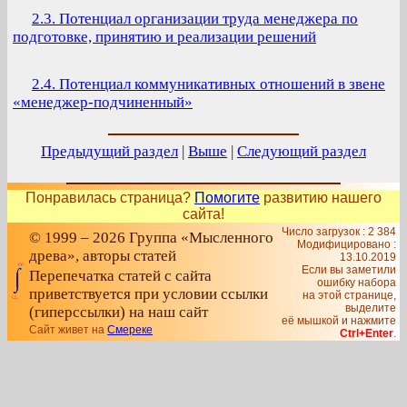
2.3. Потенциал организации труда менеджера по
подготовке, принятию и реализации решений
2.4. Потенциал коммуникативных отношений в звене
«менеджер-подчиненный»
Предыдущий раздел
|
Выше
|
Следующий раздел
Понравилась страница?
Помогите
развитию нашего
сайта!
Число загрузок : 2 384
© 1999 – 2026 Группа «Мысленного
Модифицировано :
древа», авторы статей
13.10.2019
Если вы заметили
Перепечатка статей с сайта
ошибку набора
приветствуется при условии ссылки
на этой странице,
выделите
(гиперссылки) на наш сайт
её мышкой и нажмите
Сайт живет на
Смереке
Ctrl+Enter
.