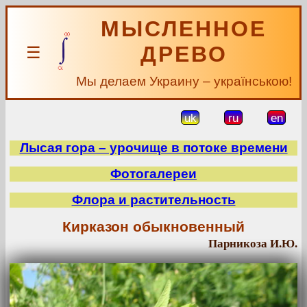
МЫСЛЕННОЕ
ДРЕВО
☰
Мы делаем Украину – українською!
uk
ru
en
Лысая гора – урочище в потоке времени
Фотогалереи
Флора и растительность
Кирказон обыкновенный
Парникоза И.Ю.