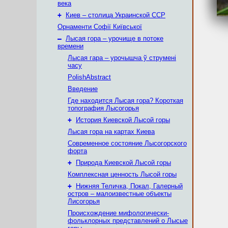
века
+
Киев – столица Украинской ССР
Орнаменти Софії Київської
–
Лысая гора – урочище в потоке
времени
Лысая гара – урочышча ў струмені
часу
PolishAbstract
Введение
Где находится Лысая гора? Короткая
топография Лысогорья
+
История Киевской Лысой горы
Лысая гора на картах Киева
Современное состояние Лысогорского
форта
+
Природа Киевской Лысой горы
Комплексная ценность Лысой горы
+
Нижняя Теличка, Покал, Галерный
остров – малоизвестные объекты
Лисогорья
Происхождение мифологически-
фольклорных представлений о Лысые