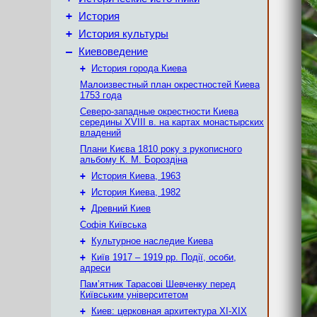
+
История
+
История культуры
–
Киевоведение
+
История города Киева
Малоизвестный план окрестностей Киева
1753 года
Северо-западные окрестности Киева
середины XVIII в. на картах монастырских
владений
Плани Києва 1810 року з рукописного
альбому К. М. Бороздіна
+
История Киева, 1963
+
История Киева, 1982
+
Древний Киев
Софія Київська
+
Культурное наследие Киева
+
Київ 1917 – 1919 рр. Події, особи,
адреси
Пам’ятник Тарасові Шевченку перед
Київським університетом
+
Киев: церковная архитектура XI-XIX