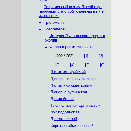
горы
+
Современный режим Лысой горы,
проблемы с его соблюдением и пути
их решения
+
Приложения
–
Фотогалереи
+
История Лысогорского форта и
околиц
–
Флора и растительность
(
202
/ 283)
[1]
[2]
[3]
[4]
[5]
[6]
Лютик иллирийский
Лучний степ на Лисій горі
Лютик многоцветковый
Люцерна румынская
Дрема белая
Тысячелистник щетинистый
Лук подольский
Дягель лесной
Кирказон обыкновенный