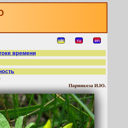
О
uk
ru
en
токе времени
ность
й
Парникоза И.Ю.