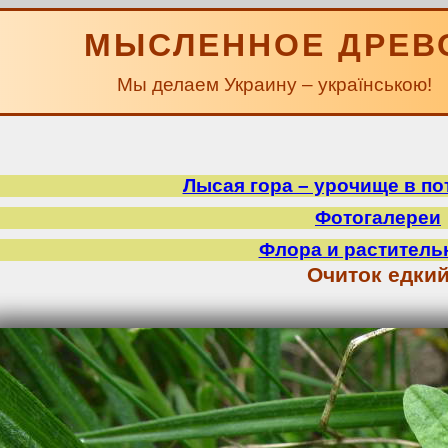
МЫСЛЕННОЕ ДРЕВ
Мы делаем Украину – українською!
Лысая гора – урочище в по
Фотогалереи
Флора и раститель
Очиток едки