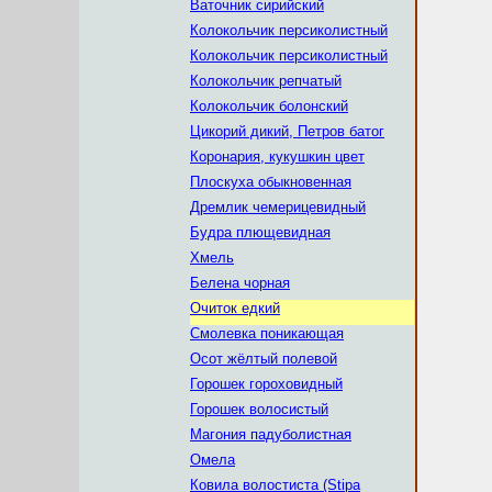
Ваточник сирийский
Колокольчик персиколистный
Колокольчик персиколистный
Колокольчик репчатый
Колокольчик болонский
Цикорий дикий, Петров батог
Коронария, кукушкин цвет
Плоскуха обыкновенная
Дремлик чемерицевидный
Будра плющевидная
Хмель
Белена чорная
Очиток едкий
Смолевка поникающая
Осот жёлтый полевой
Горошек гороховидный
Горошек волосистый
Магония падуболистная
Омела
Ковила волостиста (Stipa