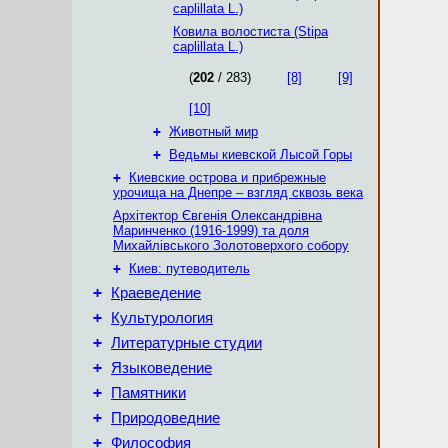
caplillata L.)
Ковила волостиста (Stipa
caplillata L.)
(
202
/ 283)
[8]
[9]
[10]
+
Животный мир
+
Ведьмы киевской Лысой Горы
+
Киевские острова и прибрежные
урочища на Днепре – взгляд сквозь века
Архітектор Євгенія Олександрівна
Маринченко (1916-1999) та доля
Михайлівського Золотоверхого собору
+
Киев: путеводитель
+
Краеведение
+
Культурология
+
Литературные студии
+
Языковедение
+
Памятники
+
Природоведние
+
Философия