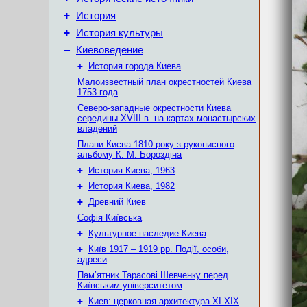
+
История
+
История культуры
–
Киевоведение
+
История города Киева
Малоизвестный план окрестностей Киева
1753 года
Северо-западные окрестности Киева
середины XVIII в. на картах монастырских
владений
Плани Києва 1810 року з рукописного
альбому К. М. Бороздіна
+
История Киева, 1963
+
История Киева, 1982
+
Древний Киев
Софія Київська
+
Культурное наследие Киева
+
Київ 1917 – 1919 рр. Події, особи,
адреси
Пам’ятник Тарасові Шевченку перед
Київським університетом
+
Киев: церковная архитектура XI-XIX