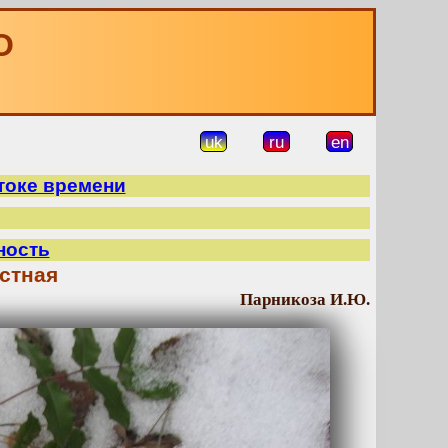
О
uk
ru
en
токе времени
ность
стная
Парникоза И.Ю.