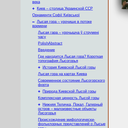
века
+
Киев – столица Украинской ССР
Орнаменти Софії Київської
–
Лысая гора – урочище в потоке
времени
Лысая гара – урочышча ў струмені
часу
PolishAbstract
Введение
Где находится Лысая гора? Короткая
топография Лысогорья
+
История Киевской Лысой горы
Лысая гора на картах Киева
Современное состояние Лысогорского
форта
+
Природа Киевской Лысой горы
Комплексная ценность Лысой горы
+
Нижняя Теличка, Покал, Галерный
остров – малоизвестные объекты
Лисогорья
Происхождение мифологически-
фольклорных представлений о Лысые