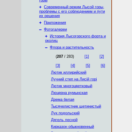
горы
+
Современный режим Лысой горы,
проблемы с его соблюдением и пути
их решения
+
Приложения
–
Фотогалереи
+
История Лысогорского форта и
околиц
–
Флора и растительность
(
207
/ 283)
[1]
[2]
[3]
[4]
[5]
[6]
Лютик иллирийский
Лучний степ на Лисій горі
Лютик многоцветковый
Люцерна румынская
Дрема белая
Тысячелистник щетинистый
Лук подольский
Дягель лесной
Кирказон обыкновенный