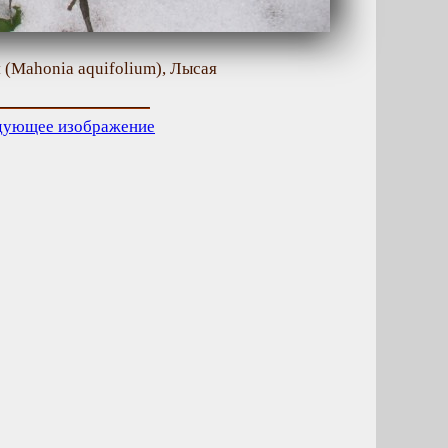
 (Mahonia aquifolium), Лысая
дующее изображение