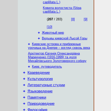
caplillata L.)
Ковила волостиста (Stipa
caplillata L.)
(
207
/ 283)
[8]
[9]
[10]
+
Животный мир
+
Ведьмы киевской Лысой Горы
+
Киевские острова и прибрежные
урочища на Днепре – взгляд сквозь века
Архітектор Євгенія Олександрівна
Маринченко (1916-1999) та доля
Михайлівського Золотоверхого собору
+
Киев: путеводитель
+
Краеведение
+
Культурология
+
Литературные студии
+
Языковедение
+
Памятники
+
Природоведние
+
Философия