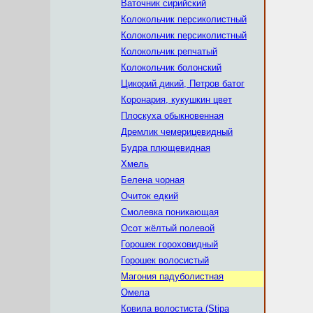
Ваточник сирийский
Колокольчик персиколистный
Колокольчик персиколистный
Колокольчик репчатый
Колокольчик болонский
Цикорий дикий, Петров батог
Коронария, кукушкин цвет
Плоскуха обыкновенная
Дремлик чемерицевидный
Будра плющевидная
Хмель
Белена чорная
Очиток едкий
Смолевка поникающая
Осот жёлтый полевой
Горошек гороховидный
Горошек волосистый
Магония падуболистная
Омела
Ковила волостиста (Stipa