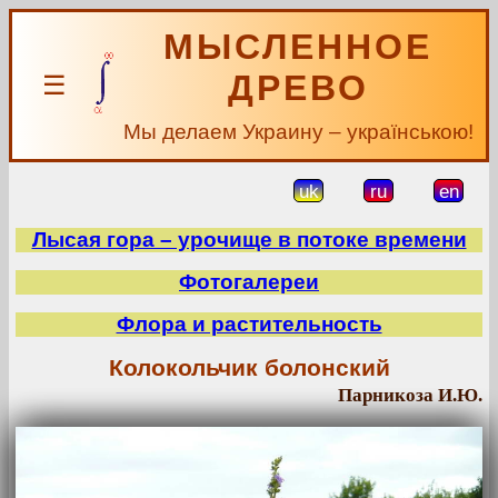
МЫСЛЕННОЕ
ДРЕВО
☰
Мы делаем Украину – українською!
uk
ru
en
Лысая гора – урочище в потоке времени
Фотогалереи
Флора и растительность
Колокольчик болонский
Парникоза И.Ю.