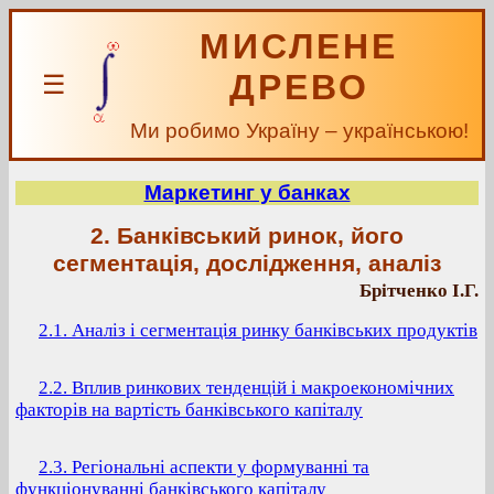
МИСЛЕНЕ
ДРЕВО
☰
Ми робимо Україну – українською!
Маркетинг у банках
2. Банківський ринок, його
сегментація, дослідження, аналіз
Брітченко І.Г.
2.1. Аналіз і сегментація ринку банківських продуктів
2.2. Вплив ринкових тенденцій і макроекономічних
факторів на вартість банківського капіталу
2.3. Регіональні аспекти у формуванні та
функціонуванні банківського капіталу