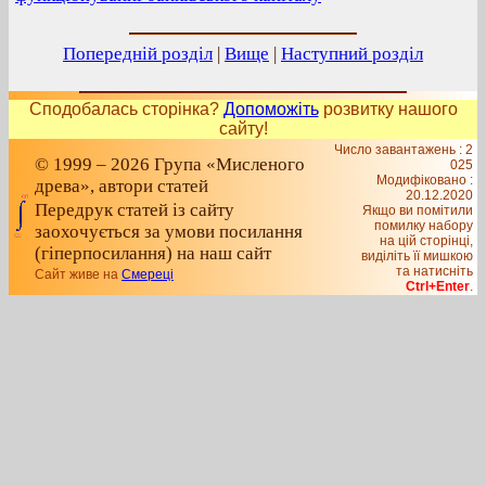
Попередній розділ
|
Вище
|
Наступний розділ
Сподобалась сторінка?
Допоможіть
розвитку нашого
сайту!
Число завантажень : 2
© 1999 – 2026 Група «Мисленого
025
Модифіковано :
древа», автори статей
20.12.2020
Передрук статей із сайту
Якщо ви помітили
помилку набору
заохочується за умови посилання
на цiй сторiнцi,
(гіперпосилання) на наш сайт
видiлiть її мишкою
та натисніть
Сайт живе на
Смереці
Ctrl+Enter
.