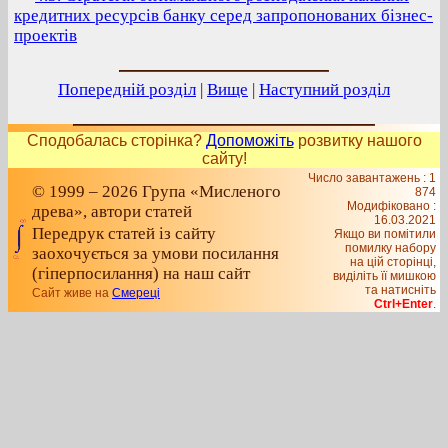
кредитних ресурсів банку серед запропонованих бізнес-
проектів
Попередній розділ
|
Вище
|
Наступний розділ
Сподобалась сторінка?
Допоможіть
розвитку нашого
сайту!
Число завантажень : 1
© 1999 – 2026 Група «Мисленого
874
Модифіковано :
древа», автори статей
16.03.2021
Передрук статей із сайту
Якщо ви помітили
помилку набору
заохочується за умови посилання
на цiй сторiнцi,
(гіперпосилання) на наш сайт
видiлiть її мишкою
та натисніть
Сайт живе на
Смереці
Ctrl+Enter
.