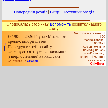
Попередній розділ
|
Вище
|
Наступний розділ
Сподобалась сторінка?
Допоможіть
розвитку нашого
сайту!
Число завантажень : 1
© 1999 – 2026 Група «Мисленого
860
Модифіковано :
древа», автори статей
4.06.2021
Передрук статей із сайту
Якщо ви помітили
помилку набору
заохочується за умови посилання
на цiй сторiнцi,
(гіперпосилання) на наш сайт
видiлiть її мишкою
та натисніть
Сайт живе на
Смереці
Ctrl+Enter
.