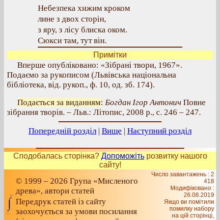
Небезпека хижим кроком
лине з двох сторін,
з яру, з лісу блиска оком.
Сюкси там, тут він.
Примітки
Вперше опубліковано: «Зібрані твори, 1967».
Подаємо за рукописом (Львівська національна
бібліотека, від. рукоп., ф. 10, од. зб. 174).
Подається за виданням
:
Богдан Ігор Антонич
Повне
зібрання творів. – Льв.: Літопис, 2008 р., с. 246 – 247.
Попередній розділ
|
Вище
|
Наступний розділ
Сподобалась сторінка?
Допоможіть
розвитку нашого
сайту!
Число завантажень : 2
© 1999 – 2026 Група «Мисленого
418
Модифіковано :
древа», автори статей
26.08.2019
Передрук статей із сайту
Якщо ви помітили
помилку набору
заохочується за умови посилання
на цiй сторiнцi,