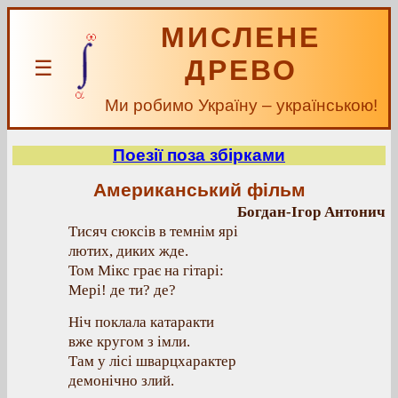
МИСЛЕНЕ
ДРЕВО
☰
Ми робимо Україну – українською!
Поезії поза збірками
Американський фільм
Богдан-Ігор Антонич
Тисяч сюксів в темнім ярі
лютих, диких жде.
Том Мікс грає на гітарі:
Мері! де ти? де?
Ніч поклала катаракти
вже кругом з імли.
Там у лісі шварцхарактер
демонічно злий.