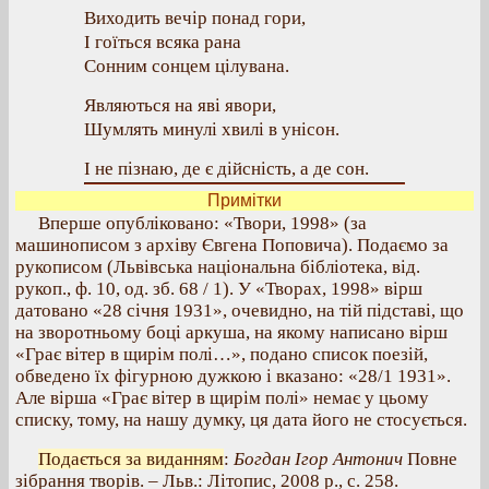
Виходить вечір понад гори,
І гоїться всяка рана
Сонним сонцем цілувана.
Являються на яві явори,
Шумлять минулі хвилі в унісон.
І не пізнаю, де є дійсність, а де сон.
Примітки
Вперше опубліковано: «Твори, 1998» (за
машинописом з архіву Євгена Поповича). Подаємо за
рукописом (Львівська національна бібліотека, від.
рукоп., ф. 10, од. зб. 68 / 1). У «Творах, 1998» вірш
датовано «28 січня 1931», очевидно, на тій підставі, що
на зворотньому боці аркуша, на якому написано вірш
«Грає вітер в щирім полі…», подано список поезій,
обведено їх фігурною дужкою і вказано: «28/1 1931».
Але вірша «Грає вітер в щирім полі» немає у цьому
списку, тому, на нашу думку, ця дата його не стосується.
Подається за виданням
:
Богдан Ігор Антонич
Повне
зібрання творів. – Льв.: Літопис, 2008 р., с. 258.