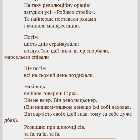
На таку революційну орацію
загуділи усі: «Робимо страйк».
Та найперше поставали рядами
і вчинили маніфестацію.
Потім
шість днів страйкували:
воздух їли, ідеї пили, вітер сьорбали,
марсельєзи співали
Ще потім
всі на сьомий день поздихали.
Накінець
вийшов товариш Сірко.
Він не вмер. Він революцьонер.
(Він нишком-тишком денещо їжі собі наховав.
Він вартість своїх ідей знав, тому за себе дуже
дбав).
Розкішно при шиночці сів,
та їв, та їв, та їв.