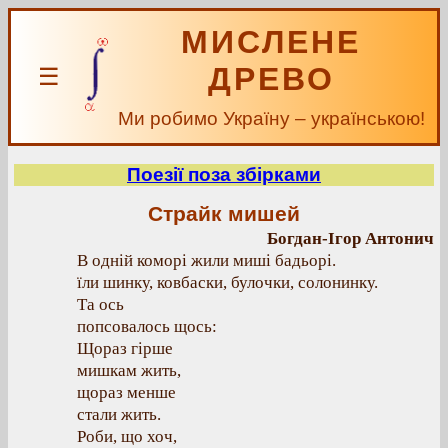
МИСЛЕНЕ
ДРЕВО
☰
Ми робимо Україну – українською!
Поезії поза збірками
Страйк мишей
Богдан-Ігор Антонич
В одній коморі жили миші бадьорі.
їли шинку, ковбаски, булочки, солонинку.
Та ось
попсовалось щось:
Щораз гірше
мишкам жить,
щораз менше
стали жить.
Роби, що хоч,