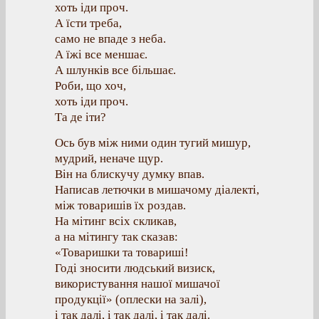
хоть іди проч.
А їсти треба,
само не впаде з неба.
А їжі все меншає.
А шлунків все більшає.
Роби, що хоч,
хоть іди проч.
Та де іти?
Ось був між ними один тугий мишур,
мудрий, неначе щур.
Він на блискучу думку впав.
Написав летючки в мишачому діалекті,
між товаришів їх роздав.
На мітинг всіх скликав,
а на мітингу так сказав:
«Товаришки та товариші!
Годі зносити людський визиск,
використування нашої мишачої
продукції» (оплески на залі),
і так далі, і так далі, і так далі.