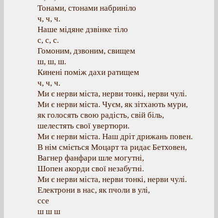
Тонами, стонами набриніло
ч, ч, ч.
Наше мідяне дзвінке тіло
с, с, с.
Гомоним, дзвоним, свищем
ш, ш, ш.
Кинені поміж дахи ратищем
ч, ч, ч.
Ми є нерви міста, нерви тонкі, нерви чулі.
Ми є нерви міста. Чуєм, як зітхають мури,
як голосять свою радість, свій біль,
шелестять свої увертюри.
Ми є нерви міста. Наш дріт дрижань повен.
В нім сміється Моцарт та ридає Бетховен,
Вагнер фанфари шле могутні,
Шопен акорди свої незабутні.
Ми є нерви міста, нерви тонкі, нерви чулі.
Електрони в нас, як пчоли в улі,
ссе
ш ш ш