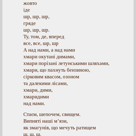
жовто
іде
шр, шр, шр,
гряде
шр, шр, шр.
Ту, том, де, вперед
все, все, шр, шр
А над нами, а над нами
хмари окутані димами,
хмари порізані летунськими шляхами,
хмари, що пахнуть бензиною,
сірковим квасом, озоном
та далекими лісами,
хмари, дими,
хмаридими
над нами.
Стаєм, шепочем, свищем.
Випняті наші м’язи,
як змагунів, що мечуть ратищем
ш, ш, ш.