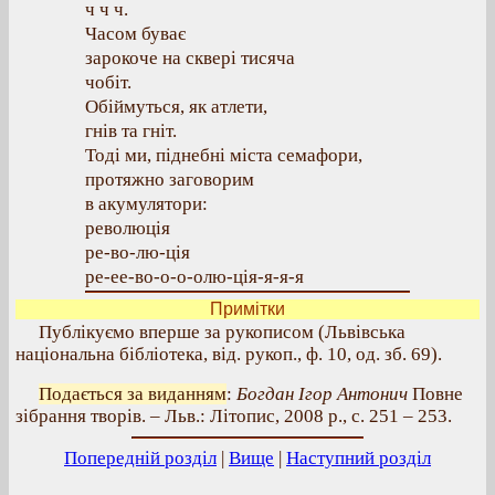
ч ч ч.
Часом буває
зарокоче на сквері тисяча
чобіт.
Обіймуться, як атлети,
гнів та гніт.
Тоді ми, піднебні міста семафори,
протяжно заговорим
в акумулятори:
революція
ре-во-лю-ція
ре-ее-во-о-о-олю-ція-я-я-я
Примітки
Публікуємо вперше за рукописом (Львівська
національна бібліотека, від. рукоп., ф. 10, од. зб. 69).
Подається за виданням
:
Богдан Ігор Антонич
Повне
зібрання творів. – Льв.: Літопис, 2008 р., с. 251 – 253.
Попередній розділ
|
Вище
|
Наступний розділ