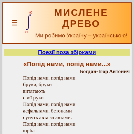
МИСЛЕНЕ
ДРЕВО
☰
Ми робимо Україну – українською!
Поезії поза збірками
«Попід нами, попід нами...»
Богдан-Ігор Антонич
Попід нами, попід нами
бруки, бруки
витягають
свої руки.
Попід нами, попід нами
асфальтами, бетонами
сунуть авта за автами.
Попід нами, попід нами
юрба