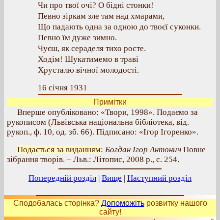
Чи про твої очі? О бідні стонки!
Певно зіркам зле там над хмарами,
Що падають одна за одною до твоєї суконки.
Певно їм дуже зимно.
Чуєш, як сераделя тихо росте.
Ходім! Шукатимемо в траві
Хрусталю вічної молодості.
16 січня 1931
Примітки
Вперше опубліковано: «Твори, 1998». Подаємо за
рукописом (Львівська національна бібліотека, від.
рукоп., ф. 10, од. зб. 66). Підписано: «Ігор Ігоренко».
Подається за виданням
:
Богдан Ігор Антонич
Повне
зібрання творів. – Льв.: Літопис, 2008 р., с. 254.
Попередній розділ
|
Вище
|
Наступний розділ
Сподобалась сторінка?
Допоможіть
розвитку нашого
сайту!