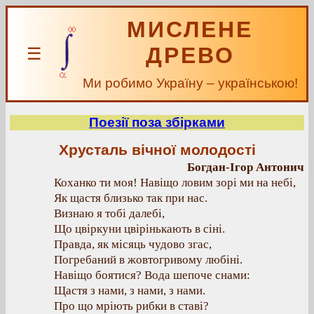
МИСЛЕНЕ
ДРЕВО
☰
Ми робимо Україну – українською!
Поезії поза збірками
Хрусталь вічної молодості
Богдан-Ігор Антонич
Коханко ти моя! Навіщо ловим зорі ми на небі,
Як щастя близько так при нас.
Визнаю я тобі далебі,
Що цвіркуни цвірінькають в сіні.
Правда, як місяць чудово згас,
Погребаний в жовтогривому любіні.
Навіщо боятися? Вода шепоче снами:
Щастя з нами, з нами, з нами.
Про що мріють рибки в ставі?