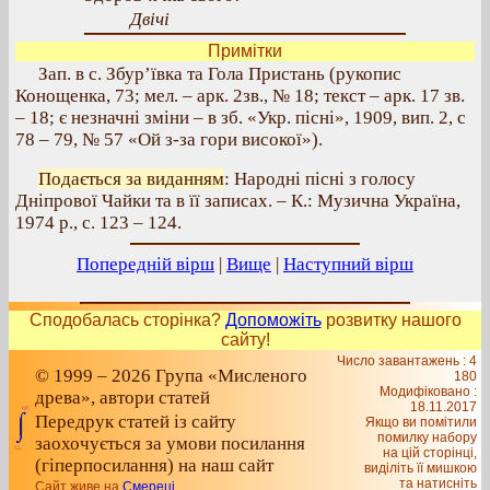
Двічі
Примітки
Зап. в с. Збур’ївка та Гола Пристань (рукопис
Конощенка, 73; мел. – арк. 2зв., № 18; текст – арк. 17 зв.
– 18; є незначні зміни – в зб. «Укр. пісні», 1909, вип. 2, с
78 – 79, № 57 «Ой з-за гори високої»).
Подається за виданням
: Народні пісні з голосу
Дніпрової Чайки та в її записах. – К.: Музична Україна,
1974 р., с. 123 – 124.
Попередній вірш
|
Вище
|
Наступний вірш
Сподобалась сторінка?
Допоможіть
розвитку нашого
сайту!
Число завантажень : 4
© 1999 – 2026 Група «Мисленого
180
Модифіковано :
древа», автори статей
18.11.2017
Передрук статей із сайту
Якщо ви помітили
помилку набору
заохочується за умови посилання
на цiй сторiнцi,
(гіперпосилання) на наш сайт
видiлiть її мишкою
та натисніть
Сайт живе на
Смереці