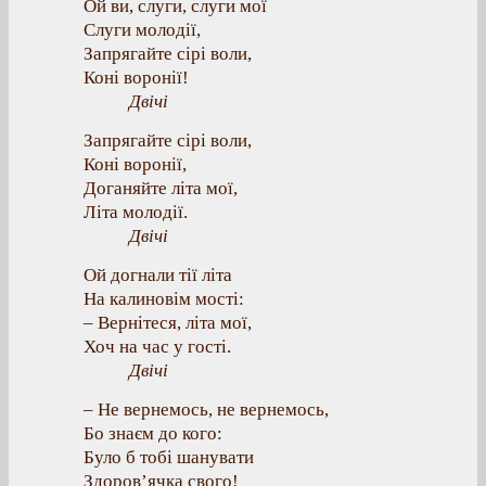
Ой ви, слуги, слуги мої
Слуги молодії,
Запрягайте сірі воли,
Коні воронії!
Двічі
Запрягайте сірі воли,
Коні воронії,
Доганяйте літа мої,
Літа молодії.
Двічі
Ой догнали тії літа
На калиновім мості:
– Вернітеся, літа мої,
Хоч на час у гості.
Двічі
– Не вернемось, не вернемось,
Бо знаєм до кого:
Було б тобі шанувати
Здоров’ячка свого!