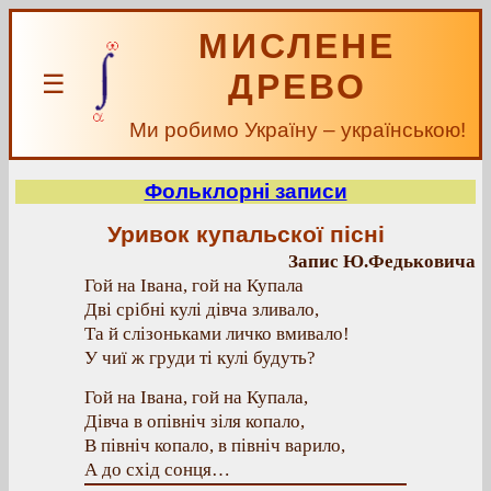
МИСЛЕНЕ
ДРЕВО
☰
Ми робимо Україну – українською!
Фольклорні записи
Уривок купальскої пісні
Запис Ю.Федьковича
Гой на Івана, гой на Купала
Дві срібні кулі дівча зливало,
Та й слізоньками личко вмивало!
У чиї ж груди ті кулі будуть?
Гой на Івана, гой на Купала,
Дівча в опівніч зіля копало,
В північ копало, в північ варило,
А до схід сонця…