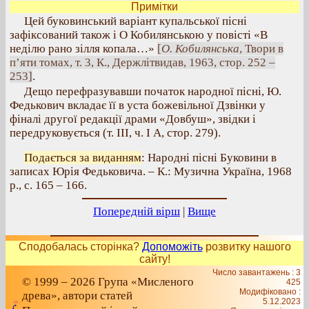
Примітки
Цей буковинський варіант купальської пісні
зафіксований також і О Кобилянською у повісті «В
неділю рано зілля копала…»
[
О. Кобилянська
, Твори в
п’яти томах, т. 3, К., Держлітвидав, 1963, стор. 252 –
253]
.
Дещо перефразувавши початок народної пісні, Ю.
Федькович вкладає її в уста божевільної Дзвінки у
фіналі другої редакції драми «Довбуш», звідки і
передруковується (т. III, ч. І А, стор. 279).
Подається за виданням
: Народні пісні Буковини в
записах Юрія Федьковича. – К.: Музична Україна, 1968
р., с. 165 – 166.
Попередній вірш
|
Вище
Сподобалась сторінка?
Допоможіть
розвитку нашого
сайту!
Число завантажень : 3
© 1999 – 2026 Група «Мисленого
425
Модифіковано :
древа», автори статей
5.12.2023