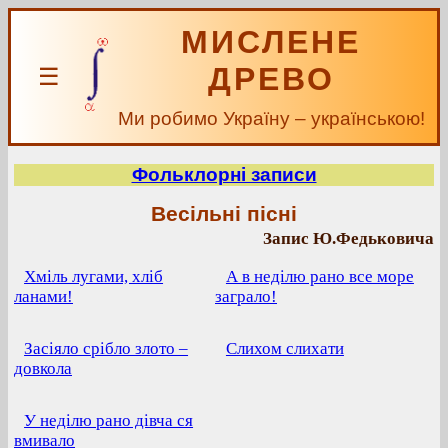
МИСЛЕНЕ
ДРЕВО
☰
Ми робимо Україну – українською!
Фольклорні записи
Весільні пісні
Запис Ю.Федьковича
Хміль лугами, хліб
А в неділю рано все море
ланами!
заграло!
Засіяло срібло злото –
Слихом слихати
довкола
У неділю рано дівча ся
вмивало