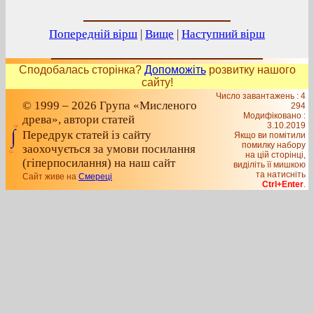
Попередній вірш
|
Вище
|
Наступний вірш
Сподобалась сторінка?
Допоможіть
розвитку нашого
сайту!
Число завантажень : 4
© 1999 – 2026 Група «Мисленого
294
Модифіковано :
древа», автори статей
3.10.2019
Передрук статей із сайту
Якщо ви помітили
помилку набору
заохочується за умови посилання
на цiй сторiнцi,
(гіперпосилання) на наш сайт
видiлiть її мишкою
та натисніть
Сайт живе на
Смереці
Ctrl+Enter
.