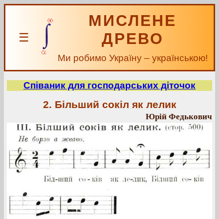
МИСЛЕНЕ
ДРЕВО
☰
Ми робимо Україну – українською!
Співаник для господарських діточок
2. Більший сокіл як лелик
Юрій Федькович