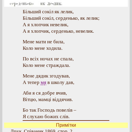
Більший сокіл як лелик,
Більший сокіл, серденько, як лелик;
А я хлопчик невелик,
А я хлопчик, серденько, невелик.
Мене мати не била,
Коло мене ходила.
По всіх ночах не спала,
Коло мене страждала.
Мене дядик згодував,
А тепер
мя
в школу дав,
Аби я ся добре вчив,
Вітцю, мамці віддячив.
Бо так Господь повелів –
Я слухаю божих слів.
Примітки
Друк. Співаник 1869, стор. 2.