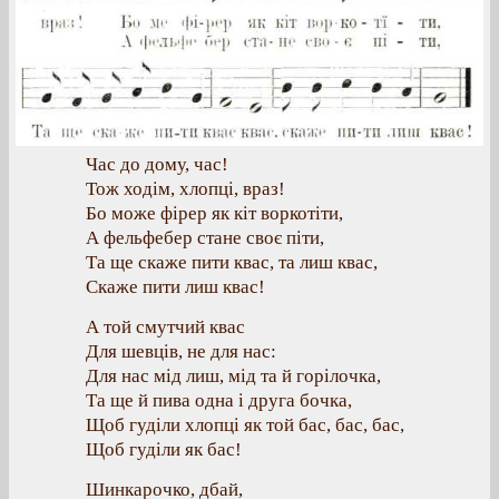
Час до дому, час!
Тож ходім, хлопці, враз!
Бо може фірер як кіт воркотіти,
А фельфебер стане своє піти,
Та ще скаже пити квас, та лиш квас,
Скаже пити лиш квас!
А той смутчий квас
Для шевців, не для нас:
Для нас мід лиш, мід та й горілочка,
Та ще й пива одна і друга бочка,
Щоб гуділи хлопці як той бас, бас, бас,
Щоб гуділи як бас!
Шинкарочко, дбай,