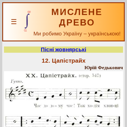
МИСЛЕНЕ
ДРЕВО
☰
Ми робимо Україну – українською!
Пісні жовнярські
12. Цапістрайх
Юрій Федькович