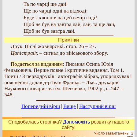
Та по чарці ще дай!
Ще по чарці одні на відході:
Буде з хлопців на цей вечір годі!
Щоб не був на завтра лай, лай, та ще лай,
Щоб не був завтра лай.
Примітки
Друк. Пісні жовнярські, стор. 26 – 27.
Цапістрайх
– сигнал до військового збору.
Подається за виданням
: Писання Осипа Юрія
Федьковича. Перше повне і критичне видання. Том 1.
Поезії / З перводруків і автографів зібрав, упорядкував і
пояснення додав д-р Іван Франко. – Льв.: друкарня
Наукового товариства ім. Шевченка, 1902 р., с. 547 –
548.
Попередній вірш
|
Вище
|
Наступний вірш
Сподобалась сторінка?
Допоможіть
розвитку нашого
сайту!
Число завантажень : 2