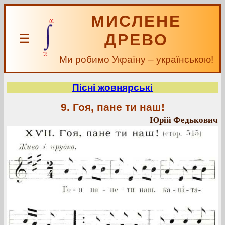
МИСЛЕНЕ
ДРЕВО
☰
Ми робимо Україну – українською!
Пісні жовнярські
9. Гоя, пане ти наш!
Юрій Федькович