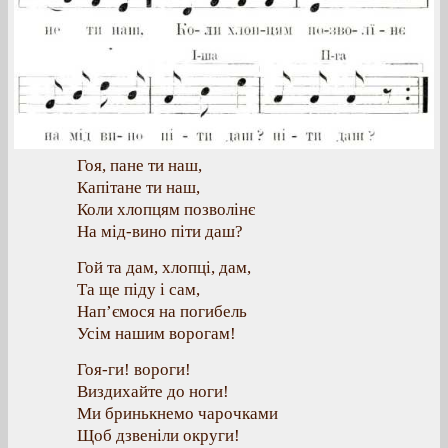
Гоя, пане ти наш,
Капітане ти наш,
Коли хлопцям позволінє
На мід-вино піти даш?
Гой та дам, хлопці, дам,
Та ще піду і сам,
Нап’ємося на погибель
Усім нашим ворогам!
Гоя-ги! вороги!
Виздихайте до ноги!
Ми бринькнемо чарочками
Щоб дзвеніли округи!