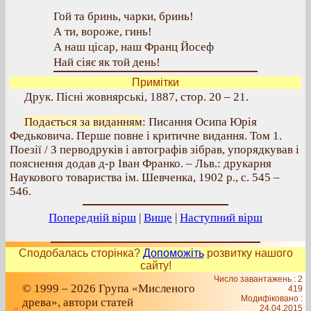
Гой та бринь, чарки, бринь!
А ти, вороже, гинь!
А наш цісар, наш Франц Йосеф
Най сіяє як той день!
Примітки
Друк. Пісні жовнярські, 1887, стор. 20 – 21.
Подається за виданням
: Писання Осипа Юрія
Федьковича. Перше повне і критичне видання. Том 1.
Поезії / З перводруків і автографів зібрав, упорядкував і
пояснення додав д-р Іван Франко. – Льв.: друкарня
Наукового товариства ім. Шевченка, 1902 р., с. 545 –
546.
Попередній вірш
|
Вище
|
Наступний вірш
Сподобалась сторінка?
Допоможіть
розвитку нашого
сайту!
Число завантажень : 2
© 1999 – 2026 Група «Мисленого
419
Модифіковано :
древа», автори статей
24.04.2015