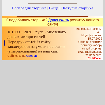
Попередня сторінка
|
Вище
|
Наступна сторінка
Сподобалась сторінка?
Допоможіть
розвитку нашого
сайту!
Число завантажень :
© 1999 – 2026 Група «Мисленого
406
Модифіковано :
древа», автори статей
15.07.2025
Передрук статей із сайту
Якщо ви помітили
помилку набору
заохочується за умови посилання
на цiй сторiнцi,
(гіперпосилання) на наш сайт
видiлiть її мишкою
та натисніть
Сайт живе на
Смереці
Ctrl+Enter
.