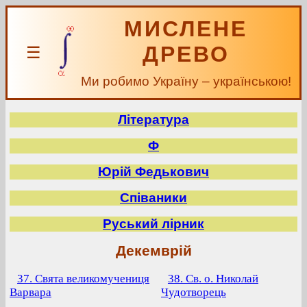
МИСЛЕНЕ
ДРЕВО
☰
Ми робимо Україну – українською!
Література
Ф
Юрій Федькович
Співаники
Руський лірник
Декемврій
37. Свята великомучениця
38. Св. о. Николай
Варвара
Чудотворець