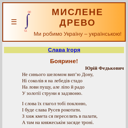
МИСЛЕНЕ
ДРЕВО
☰
Ми робимо Україну – українською!
Слава Ігоря
Боярине!
Юрій Федькович
Не синього шеломом вип’ю Дону,
Ні соколів я на лебедів стадо
На лови пущу, але ліпо й радо
У золотії струни я задзвоню.
І слова їх глагол тобі поклоню,
І буде слава Русев рокотати.
З хиж кмета ся переселить в палати,
А там на княжеськім засяде троні.