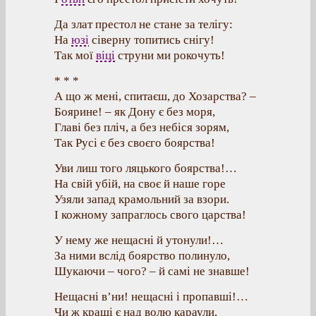
Да злат престол не стане за телігу:
На
юзі
сіверну топитись снігу!
Так мої
віці
струни ми рокочуть!
* * *
А що ж мені, спитаєш, до Хозарства? –
Боярине! – як Дону є без моря,
Главі без пліч, а без небіся зорям,
Так Русі є без своєго боярства!
Уви лиш того ляцького боярства!…
На свій убій, на своє й наше горе
Узяли запад крамольний за взори.
І кожному запраглось свого царства!
У нему же нещасні й утонули!…
За ними вслід боярство полинуло,
Шукаючи – чого? – й самі не знавше!
Нещасні в’ни! нещасні і пропавші!…
Чи ж кращі є над волю караули,