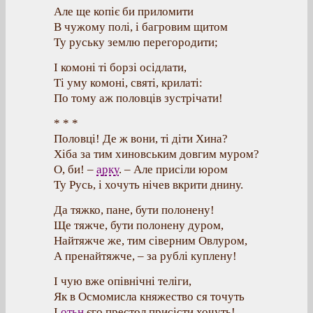
Але ще копіє би приломити
В чужому полі, і багровим щитом
Ту руську землю перегородити;
І комоні ті борзі осідлати,
Ті уму комоні, святі, крилаті:
По тому аж половців зустрічати!
* * *
Половці! Де ж вони, ті діти Хина?
Хіба за тим хиновським довгим муром?
О, би! –
арку
. – Але присіли юром
Ту Русь, і хочуть нічев вкрити днину.
Да тяжко, пане, бути полонену!
Ще тяжче, бути полонену дуром,
Найтяжче же, тим сіверним Овлуром,
А пренайтяжче, – за рублі куплену!
І чую вже опівнічні теліги,
Як в Осмомисла княжество ся точуть
І
отьн
єго престол присісти хочуть!