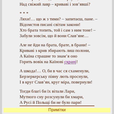
Над свіжий лавр – криваві і зов’явші?
* * *
Ляхи!… що ж з тими? – запитаєш, пане. –
Відомстов писані світам закони!
Хто брата топить, той і сам з ним тоне! –
Забули зовсім, що й вони Слав’яне…
Але не йди на брата, брате, в брани! –
Криваві з крив збирають лиш полони,
А Каїна страшне то знам’я оно
Горить вовік на Каїнові
скрані
!
А шкода!… О, би в час ся схаменули,
Берзеркерську піяну лють проснули,
І в круг Слав’ян, круг міра, повернули!
Тогди благі би їх вітали Лари,
Мутного сну розсунули би хмари,
А Русі й Польщі би не було пари!
Примітки