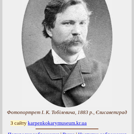
Фотопортрет І. К. Тобілевича, 1883 р., Єлисаветград
З сайту
karpenkokarymuseum.kr.ua