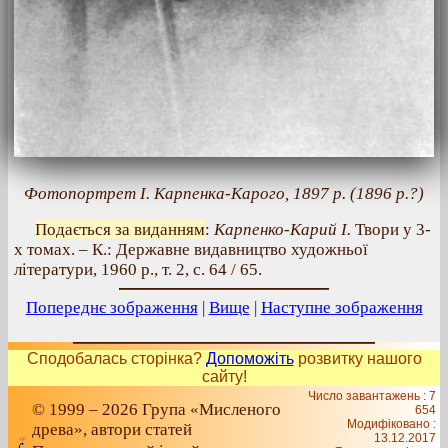
Фотопортрет І. Карпенка-Карого, 1897 р. (1896 р.?)
Подається за виданням
:
Карпенко-Карий І.
Твори у 3-
х томах. – К.: Державне видавництво художньої
літератури, 1960 р., т. 2, с. 64 / 65.
Попереднє зображення
|
Вище
|
Наступне зображення
Сподобалась сторінка?
Допоможіть
розвитку нашого
сайту!
Число завантажень : 7
© 1999 – 2026 Група «Мисленого
654
Модифіковано :
древа», автори статей
13.12.2017