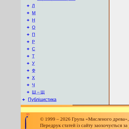
+
Л
+
М
+
Н
+
О
+
П
+
Р
+
С
+
Т
+
У
+
Ф
+
Х
+
Ч
+
Ш – Щ
+
Публіцистика
© 1999 – 2026 Група «Мисленого древа»,
Передрук статей із сайту заохочується з