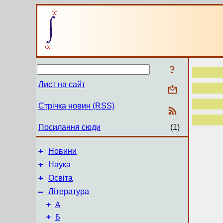
?
Лист на сайт
Стрічка новин (RSS)
Посилання сюди
(1)
+
Новини
+
Наука
+
Освіта
–
Література
+
А
+
Б