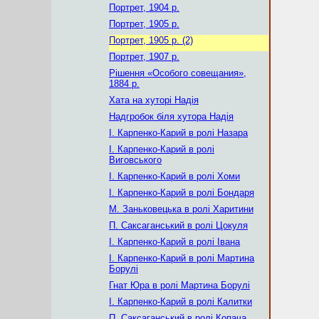
Портрет, 1904 р.
Портрет, 1905 р.
Портрет, 1905 р. (2)
Портрет, 1907 р.
Рішення «Особого совещания»,
1884 р.
Хата на хуторі Надія
Надгробок біля хутора Надія
І. Карпенко-Карий в ролі Назара
І. Карпенко-Карий в ролі
Виговського
І. Карпенко-Карий в ролі Хоми
І. Карпенко-Карий в ролі Бондаря
М. Заньковецька в ролі Харитини
П. Саксаганський в ролі Цокуля
І. Карпенко-Карий в ролі Івана
І. Карпенко-Карий в ролі Мартина
Борулі
Гнат Юра в ролі Мартина Борулі
І. Карпенко-Карий в ролі Калитки
П. Саксаганський в ролі Копача