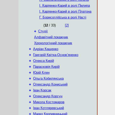
І. Карпенко-Карий в ролі Пилипа
І. Карпенко-Карий в ролі Платона
Г. Борисоглібська в ролі Насті
(
12
/ 33)
[2]
+
Студії
Алфавітний покажчик
Хронологічний покажчик
+
Адріан Кащенко
+
Григорій Квітка-Основ’яненко
+
Олекса Кирій
+
Парасковія Кирій
+
Юрій Клен
+
Ольга Кобилянська
+
Олександр Кониський
+
Іван Корсак
+
Олександр Корсун
+
Микола Костомаров
+
Іван Котляревський
+
Марко Кропивницький