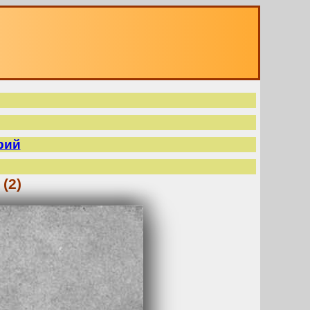
рий
 (2)