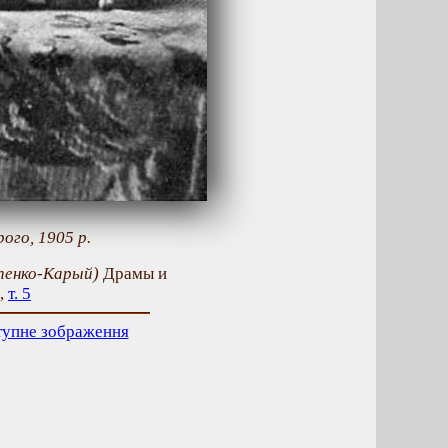
ого, 1905 р.
рпенко-Карый)
Драмы и
.,
т. 5
тупне зображення