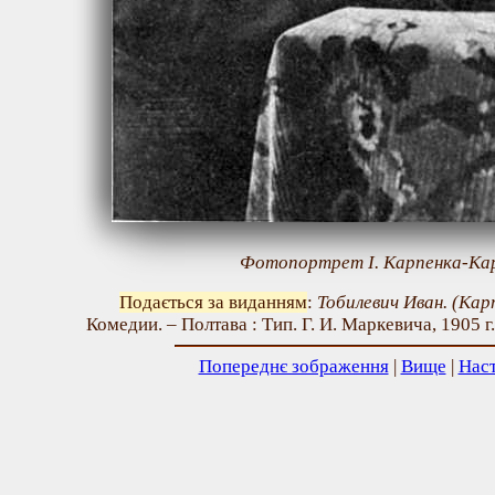
Фотопортрет І. Карпенка-Кар
Подається за виданням
:
Тобилевич Иван. (Ка
Комедии. – Полтава : Тип. Г. И. Маркевича, 1905 г
Попереднє зображення
|
Вище
|
Нас