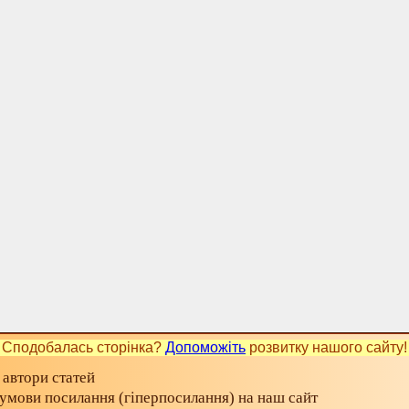
Сподобалась сторінка?
Допоможіть
розвитку нашого сайту!
 автори статей
а умови посилання (гіперпосилання) на наш сайт