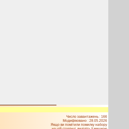
Число завантажень : 166
Модифіковано :
28.05.2026
Якщо ви помітили помилку набору
на цiй сторiнцi, видiлiть її мишкою