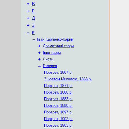
+
В
+
Г
+
Д
+
З
–
К
–
Іван Карпенко-Карий
+
Драматичні твори
+
Інші твори
+
Листи
–
Галерея
Портрет, 1867 р.
З братом Миколою, 1868 р.
Портрет, 1871 р.
Портрет, 1880 р.
Портрет, 1883 р.
Портрет, 1890 р.
Портрет, 1897 р.
Портрет, 1902 р.
Портрет, 1903 р.