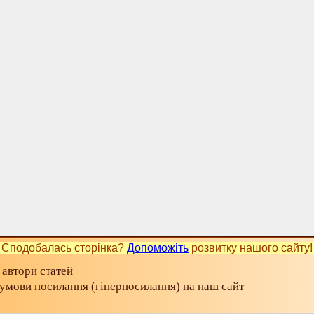
Сподобалась сторінка?
Допоможіть
розвитку нашого сайту!
 автори статей
а умови посилання (гіперпосилання) на наш сайт