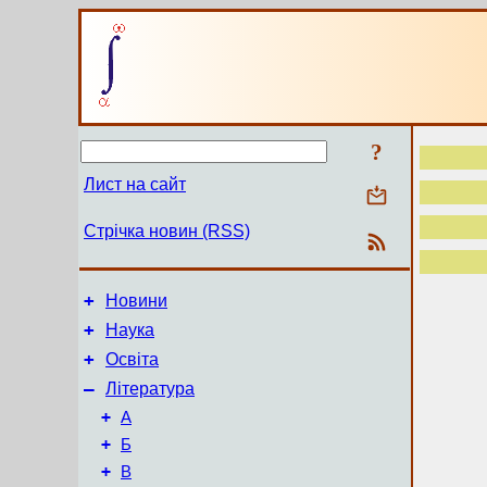
?
Лист на сайт
Стрічка новин (RSS)
+
Новини
+
Наука
+
Освіта
–
Література
+
А
+
Б
+
В