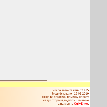
Число завантажень : 2 475
Модифіковано :
12.01.2019
Якщо ви помітили помилку набору
на цiй сторiнцi, видiлiть її мишкою
та натисніть
Ctrl+Enter
.