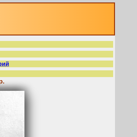
рий
р.