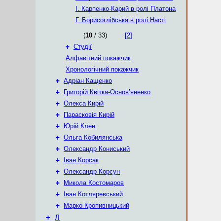
І. Карпенко-Карий в ролі Платона
Г. Борисоглібська в ролі Насті
(
10
/ 33)
[2]
+
Студії
Алфавітний покажчик
Хронологічний покажчик
+
Адріан Кащенко
+
Григорій Квітка-Основ’яненко
+
Олекса Кирій
+
Парасковія Кирій
+
Юрій Клен
+
Ольга Кобилянська
+
Олександр Кониський
+
Іван Корсак
+
Олександр Корсун
+
Микола Костомаров
+
Іван Котляревський
+
Марко Кропивницький
+
Л