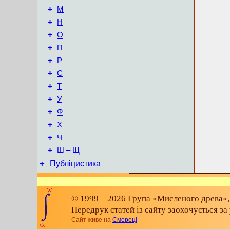
+
М
+
Н
+
О
+
П
+
Р
+
С
+
Т
+
У
+
Ф
+
Х
+
Ч
+
Ш – Щ
+
Публіцистика
© 1999 – 2026 Група «Мисленого древа»,
Передрук статей із сайту заохочується з
Сайт живе на
Смереці