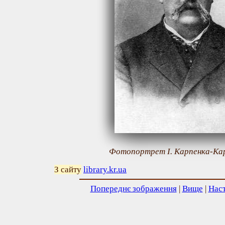
Фотопортрет І. Карпенка-Кар
З сайту
library.kr.ua
Попереднє зображення
|
Вище
|
Нас