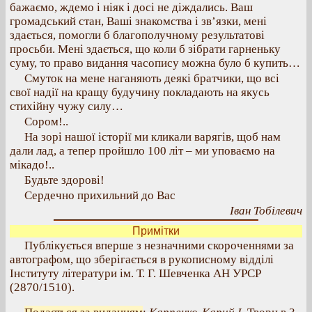
бажаємо, ждемо і ніяк і досі не діждались. Ваш
громадський стан, Ваші знакомства і зв’язки, мені
здається, помогли б благополучному результатові
просьби. Мені здається, що коли б зібрати гарненьку
суму, то право видання часопису можна було б купить…
Смуток на мене наганяють деякі братчики, що всі
свої надії на кращу будучину покладають на якусь
стихійну чужу силу…
Сором!..
На зорі нашої історії ми кликали варягів, щоб нам
дали лад, а тепер пройшло 100 літ – ми уповаємо на
мікадо!..
Будьте здорові!
Сердечно прихильний до Вас
Іван Тобілевич
Примітки
Публікується вперше з незначними скороченнями за
автографом, що зберігається в рукописному відділі
Інституту літератури ім. Т. Г. Шевченка АН УРСР
(2870/1510).