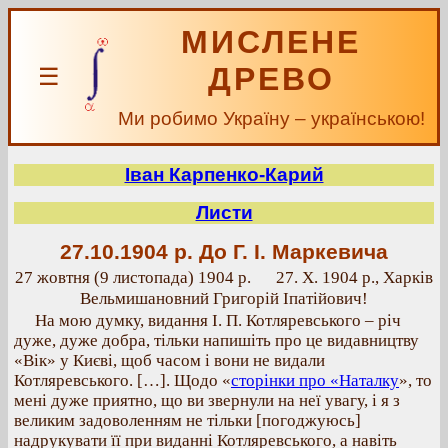
МИСЛЕНЕ
ДРЕВО
☰
Ми робимо Україну – українською!
Іван Карпенко-Карий
Листи
27.10.1904 р.
До Г. І. Маркевича
27 жовтня (9 листопада) 1904 р.
27. X. 1904 р., Харків
Вельмишановний Григорій Іпатійович!
На мою думку, видання І. П. Котляревського – річ
дуже, дуже добра, тільки напишіть про це видавництву
«Вік» у Києві, щоб часом і вони не видали
Котляревського. […]. Щодо «
сторінки про «Наталку
», то
мені дуже приятно, що ви звернули на неї увагу, і я з
великим задоволенням не тільки [погоджуюсь]
надрукувати її при виданні Котляревського, а навіть