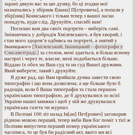
зарані дякую вас за цю думку, бо ці згадки мої
назначались у збірник І[вана] П[етровича], а попали у
збір[ник] Кониського і тільки тепер з вашої ласки
попадуть, куди слід. Друкуйте, спасибі вам!
Посилаю вам два своїх портрети – виберіть самі.
Знімаючись у добродія Хмілевського, я був хворий, і
стан мого здоров’я одбивсь на портреті, а знятий у
Іваницького
[Хмілевський, Іваницький – фотографи у
Єлисаветграді.]
за столом, мені здається, в більш ясному
настрої і через те, власне, мені подобається більше.
Віддаю їх обох на Ваш суд та на суд Вашої дружини.
Який виберете, такий і друкуйте.
Я дуже рад, що Вам прийшла думка завести свою
типографію і що вона дозволена; а ще більше було б
радощів, коли б Ваша типографія та стала першою
українською типографією, де б друкувалися зо всієї
України нашої книжки і щоб у ній же друкувалася
українська газета чи журнал.
В Полтаві 100 літ назад Ів[ан] Пет[рович] заговорив
рідною мовою перший, тепер якби Вам бог поміг з тієї ж
Полтави випустити перший номер українського
часописа, то це був би радісний акт, якого ми всі