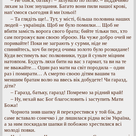
– Не бійся, батьку! – залунало по полю. – Віддячимо
ляхам за їхнє знущання. Багато вони пили нашої крові,
нап’ємося сьогодня й ми їхньої!
– Та глядіть ще!.. Тут, у місті, більша половина наших
людей – українців. Щоб не було помилки… Щоб не
вбити замість ворога свого брата; бийте тільки тих, хто
сам погрожує вам своєю зброєю. На чуже добро очей не
поривайте! Поки не заграють у сурми, ніде не
спиняйтесь, хоч би перед очима золото було розкидане!
Куди вестимуть вас полковники, туди й суньте міцним
натовпом. Будуть ляхи бити на вас з гармат, та ви на те
не вважайте… Один раз мати на світ породила – один
раз і помирати… А смертю своєю дітям вашим та
меншим братам волю на ввесь вік добудете! Чи гаразд,
діти?
– Гаразд, батьку, гаразд! Помремо за рідний край!
– Ну, нехай вас Бог благословить і заступить Мати
Божа!
Чорнота зняв шапку й перехрестився у той бік, де
саме вставало сонечко і де лишилася рідна всім Україна,
а за ним поскидали шапки й побожно хрестилися всі
молоді повки.