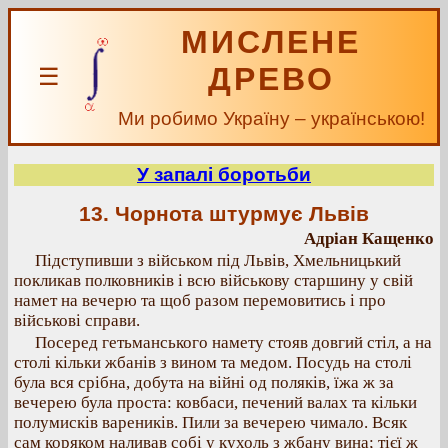
МИСЛЕНЕ
ДРЕВО
☰
Ми робимо Україну – українською!
У запалі боротьби
13. Чорнота штурмує Львів
Адріан Кащенко
Підступивши з військом під Львів, Хмельницький
покликав полковників і всю військову старшину у свій
намет на вечерю та щоб разом перемовитись і про
військові справи.
Посеред гетьманського намету стояв довгий стіл, а на
столі кільки жбанів з вином та медом. Посудь на столі
була вся срібна, добута на війні од поляків, їжа ж за
вечерею була проста: ковбаси, печений валах та кільки
полумисків вареників. Пили за вечерею чимало. Всяк
сам коряком наливав собі у кухоль з жбану вина; тієї ж