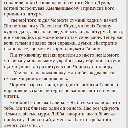
говорили, ніби бачили на небі святого Яна з Дуклі,
котрий погрожував Хмельницькому і примусив його
припинити штурм.
Увечері того ж дня Чорнота сумний ходив у наметі.
Він не знав, чи у Львові пан Януш, чи повіз Галину
кудись далі, а все-таки, ведучи козаків на штурм Львова,
він мав надію, що може знайти там свою милу. Тепер же,
коли гетьман виявив свої справжні думки, він стратив
надію на те, що може скоро одшукати Галину.
Під ту хвилину козаки привели до нього невідомого
чоловіка у міщанському українському вбранні, кажучи,
що міщанин той розпитував про Чорноту по табору.
– У мене, пане полковнику, є до тебе аж два листи! –
сказав міщанин, вклонившись.
Чорнота зараз вгадав, що один з листів од Галини, і,
вирядивши козаків, нетерпляче вхопив листи й почав
читати.
«Любий! – писала Галина. – Як би я хотіла побачити
тебе. Ми так близько один од одного. Нас роз’єднують
тільки львівські мури. Лейба говорить, що тобі легко
прибути у Львів потай, а мені так багато треба тобі
дечого сказати…»