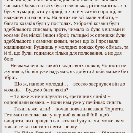
часами. Одежа на всіх була селянська, різноманітна: хто
був у чумарці, хто у сіряці, а хто й у самій сорочці, не
вважаючи й на осінь. На ногах не всі мали чоботи, –
багато козаків були у постолах. Узброєні козаки були
здебільшого списами, проте, чимало їх було з вилами й
косами без ніякої іншої зброї; галицькі ж опришки були
здебільшого з самими киями, через що їх і прозвали
кияшниками. Рушниць у молодих повках було обмаль, та
й ті, що були, годилися тільки для полювання, а не для
бою.
Невважаючи на такий склад своїх повків, Чорнота не
журився, бо він уже надумав, як добути Львів майже без
зброї.
– Що ж, панове молодці… – весело звернувся він до
козаків. – Будемо бити ляхів?
– Та вже ж не милувати їх, єретичних синів! –
одповідали козаки. – Вони нам уже у печінках сидять!
– Глядіть же, діти! – почав повчати козаків Чорнота. –
Гетьман посилає вас у перший великий бій, щоб
вивірити, чи справді з вас козаки будуть, чи, може, вам
тільки телят пасти та сіяти гречку…