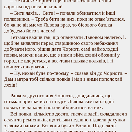
– Не бійся! Чорнота ще ніколи козацької слави
ворогам під ноги не кидав!
– Бити ляхів… Бити! – почали обзиватися й інші
полковники. – Треба бити на них, поки не опам’яталися,
бо як не візьмемо Львова враз, то бісового батька
добудемо його з часом!
Гетьман важив так, що опанувати Львовом нелегко, і,
щоб не виявляти перед старшиною свого небажання
добувати його, рішив дати Чорноті самі наймолодші
повки, маючи надію, що з ними військовий обозний у
город не вдереться, а все-таки налякає поляків, і ті
почнуть одкупатись.
– Ну, нехай буде по-твоєму, – сказав він до Чорноти. –
Дам завтра тобі скільки повків і йди з ними пополохай
ляхів!
Ранком другого дня Чорнота, довідавшись, що
гетьман призначив на штурм Львова самі молодші
повки, сів на коня і поїхав обдивитись на них.
Всі повки, кількістю десять тисяч людей, складалися з
селян та ремісників, що тільки недавно підвели рахунки
з своїми панами. Всі вони були з Волині, Поділля та
Галичини, де повстання піднялося тільки останніми