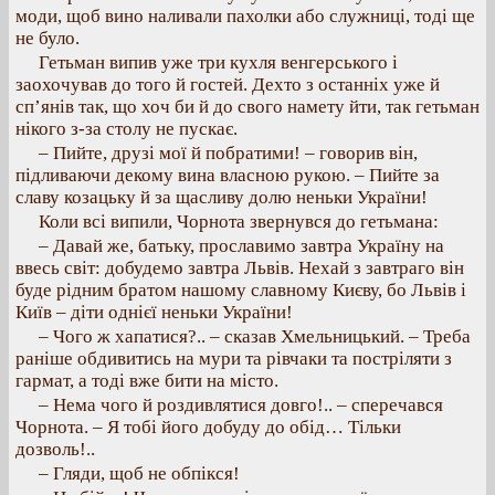
моди, щоб вино наливали пахолки або служниці, тоді ще
не було.
Гетьман випив уже три кухля венгерського і
заохочував до того й гостей. Дехто з останніх уже й
сп’янів так, що хоч би й до свого намету йти, так гетьман
нікого з-за столу не пускає.
– Пийте, друзі мої й побратими! – говорив він,
підливаючи декому вина власною рукою. – Пийте за
славу козацьку й за щасливу долю неньки України!
Коли всі випили, Чорнота звернувся до гетьмана:
– Давай же, батьку, прославимо завтра Україну на
ввесь світ: добудемо завтра Львів. Нехай з завтраго він
буде рідним братом нашому славному Києву, бо Львів і
Київ – діти однієї неньки України!
– Чого ж хапатися?.. – сказав Хмельницький. – Треба
раніше обдивитись на мури та рівчаки та постріляти з
гармат, а тоді вже бити на місто.
– Нема чого й роздивлятися довго!.. – сперечався
Чорнота. – Я тобі його добуду до обід… Тільки
дозволь!..
– Гляди, щоб не обпікся!