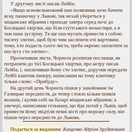
У другому листі писав Лейба:
«Якщо ясновельможний пан полковник хоче бачити
ясну панночку у Львові, так нехай убереться у
міщанське вбрання і приходе завтра серед ночі до
Босяцької хвіртки, що біля єзуїтського монастиря, а я
там пана зустріну. Та ще пан мусить принести з собою
тисячу злотих, щоб було чим засліпити очі вартовим;
тому, хто подасть сього листа, треба окремо заплатити за
послугу сто злотих».
Прочитавши листа, Чорнота розпитав посланця, як
потрапити до тієї Босяцької хвіртки, про котру писав
Лейба, і, заплативши йому сто злотих, доручив передати
Лейбі клаптик паперу, написавши на тому клаптику
тільки слово: «Прибуду».
На другий день Чорнота пішов у завойоване їм
Галицьке передмістя, де тепер стояло кільки повків
козаків, і купив собі на базарі міщанське вбрання; а
увечері, написавши гетьману, що йде потай у Львів, щоб
принести йому звідтіля певні вісті про ворожу силу, він
пішов через передмістя до Львова.
Подається за виданням
:
Кащенко Адріан
Зруйноване