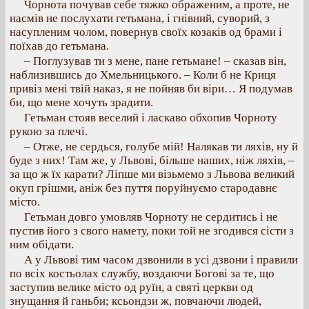
Чорнота почував себе тяжко ображеним, а проте, не
насмів не послухати гетьмана, і гнівний, суворий, з
насупленим чолом, повернув своїх козаків од брами і
поїхав до гетьмана.
– Поглузував ти з мене, пане гетьмане! – сказав він,
наблизившись до Хмельницького. – Коли б не Криця
привіз мені твій наказ, я не пойняв би віри… Я подумав
би, що мене хочуть зрадити.
Гетьман стояв веселий і ласкаво обхопив Чорноту
рукою за плечі.
– Отже, не сердься, голубе мій! Налякав ти ляхів, ну й
буде з них! Там же, у Львові, більше наших, ніж ляхів, –
за що ж їх карати? Ліпше ми візьмемо з Львова великий
окуп грішми, аніж без пуття поруйнуємо стародавнє
місто.
Гетьман довго умовляв Чорноту не сердитись і не
пустив його з свого намету, поки той не згодився сісти з
ним обідати.
А у Львові тим часом дзвонили в усі дзвони і правили
по всіх костьолах службу, воздаючи Богові за те, що
заступив велике місто од руїн, а святі церкви од
знущання й ганьби; ксьондзи ж, повчаючи людей,