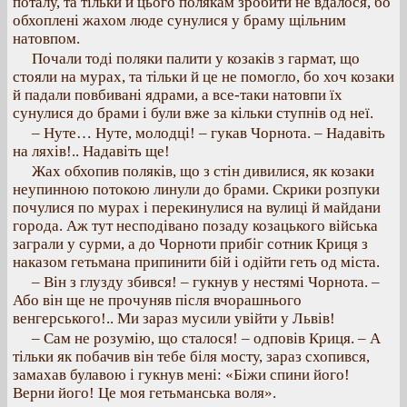
поталу, та тільки й цього полякам зробити не вдалося, бо
обхоплені жахом люде сунулися у браму щільним
натовпом.
Почали тоді поляки палити у козаків з гармат, що
стояли на мурах, та тільки й це не помогло, бо хоч козаки
й падали повбивані ядрами, а все-таки натовпи їх
сунулися до брами і були вже за кільки ступнів од неї.
– Нуте… Нуте, молодці! – гукав Чорнота. – Надавіть
на ляхів!.. Надавіть ще!
Жах обхопив поляків, що з стін дивилися, як козаки
неупинною потокою линули до брами. Скрики розпуки
почулися по мурах і перекинулися на вулиці й майдани
города. Аж тут несподівано позаду козацького війська
заграли у сурми, а до Чорноти прибіг сотник Криця з
наказом гетьмана припинити бій і одійти геть од міста.
– Він з глузду збився! – гукнув у нестямі Чорнота. –
Або він ще не прочуняв після вчорашнього
венгерського!.. Ми зараз мусили увійти у Львів!
– Сам не розумію, що сталося! – одповів Криця. – А
тільки як побачив він тебе біля мосту, зараз схопився,
замахав булавою і гукнув мені: «Біжи спини його!
Верни його! Це моя гетьманська воля».