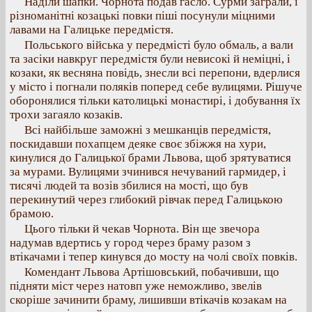
Наділи шапки. Чорнота подав гасло. Сурми заграли, і
різноманітні козацькі повки піші посунули міцними
лавами на Галицьке передмістя.
Польського війська у передмісті було обмаль, а вали
та засіки навкруг передмістя були невисокі й неміцні, і
козаки, як весняна повідь, знесли всі перепони, вдерлися
у місто і погнали поляків поперед себе вулицями. Рішуче
оборонялися тільки католицькі монастирі, і добування їх
трохи загаяло козаків.
Всі найбільше заможні з мешканців передмістя,
поскидавши похапцем деяке своє збіжжя на хури,
кинулися до Галицької брами Львова, щоб зрятуватися
за мурами. Вулицями зчинився нечуваний гармидер, і
тисячі людей та возів збилися на мості, що був
перекинутий через глибокий рівчак перед Галицькою
брамою.
Цього тільки й чекав Чорнота. Він ще звечора
надумав вдертись у город через браму разом з
втікачами і тепер кинувся до мосту на чолі своїх повків.
Комендант Львова Артішовський, побачивши, що
підняти міст через натовп уже неможливо, звелів
скоріше зачинити браму, лишивши втікачів козакам на