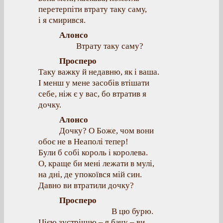
перетерпіти втрату таку саму,
і я смирився.
Алонсо
Втрату таку саму?
Просперо
Таку важку й недавню, як і ваша.
І менш у мене засобів втішати
себе, ніж є у вас, бо втратив я
дочку.
Алонсо
Дочку? О Боже, чом вони
обоє не в Неаполі тепер!
Були б собі король і королева.
О, краще би мені лежати в мулі,
на дні, де упокоївся мій син.
Давно ви втратили дочку?
Просперо
В цю бурю.
Цією зустріччю – я бачу – ви,