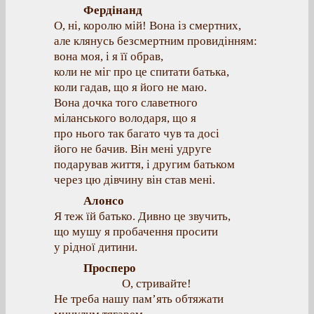
Фердінанд
О, ні, королю мій! Вона із смертних,
але клянусь безсмертним провидінням:
вона моя, і я її обрав,
коли не міг про це спитати батька,
коли гадав, що я його не маю.
Вона дочка того славетного
міланського володаря, що я
про нього так багато чув та досі
його не бачив. Він мені удруге
подарував життя, і другим батьком
через цю дівчину він став мені.
Алонсо
Я теж їй батько. Дивно це звучить,
що мушу я пробачення просити
у рідної дитини.
Просперо
О, стривайте!
Не треба нашу пам’ять обтяжати