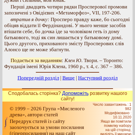
дужий і сильний, мов юнак.
Перші двадцять чотири рядки Просперової промови
запозичені з Овідієвих «Метаморфоз», VII, 197-206.
втратив я дочку:
Просперо правду каже, бо сьогодні
обіцяв віддати її Фердінандові. У нього менше засобів
втішати себе, бо дочка іде за чоловіком геть із дому
батькового, тоді як син лишається у батьковому домі.
Цього другого, прихованого змісту Просперових слів
Алонсо ще не може збагнути.
Подається за виданням
:
Клен Ю.
Твори. – Торонто:
Фундація імені Юрія Клена, 1960 р., т. 4, с. 367 – 386.
Попередній розділ
|
Вище
|
Наступний розділ
Сподобалась сторінка?
Допоможіть
розвитку нашого
сайту!
Число завантажень : 1
© 1999 – 2026 Група «Мисленого
982
Модифіковано :
древа», автори статей
10.11.2020
Передрук статей із сайту
Якщо ви помітили
помилку набору
заохочується за умови посилання
на цiй сторiнцi,
(гіперпосилання) на наш сайт
видiлiть її мишкою