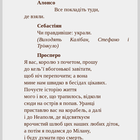
Алонсо
Все покладіть туди,
де взяли.
Себастіян
Чи правдивіше: украли.
(Виходять Калібан, Стефано і
Трінкуло)
Просперо
Я вас, королю з почетом, прошу
до кель’ї вбогонької завітати,
щоб ніч перепочити; а вона
мине нам швидко в бесідах цікавих.
Почуєте історію життя
мого і все, що трапилось, відколи
сюди на острів я попав. Уранці
приставлю вас на корабель, а далі
і до Неаполя, де відсвяткуєм
врочистий шлюб цих наших любих діток,
а потім я подамся до Мілану,
і буду думати про смерть.