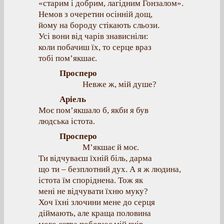
«старим і добрим, лагідним Гонзалом».
Немов з очеретин осінній дощ,
йому на бороду стікають сльози.
Усі вони від чарів знависніли:
коли побачиш їх, то серце враз
тобі пом’якшає.
Просперо
Невже ж, мій душе?
Аріель
Моє пом’якшало б, якби я був
людська істота.
Просперо
М’якшає й моє.
Ти відчуваєш їхній біль, дарма
що ти – безплотний дух. А я ж людина,
істота їм споріднена. Тож як
мені не відчувати їхню муку?
Хоч їхні злочини мене до серця
діймають, але краща половина