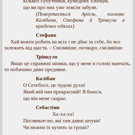
кількох супутників, кумедних хлопців,
що ви про них уже зовсім забули.
(Повертається Аріель, поганяє
Калібана, Стефана й Трінкула в
крадених одягах)
Стефано
Хай кожен робить на всіх і не дбає за себе, бо все
залежить від щастя. – Сміливіше, почваро, сміливіше.
Трінкуло
Якщо це справжні шпики, що у мене в голові маячать,
то побачимо диво предивне.
Калібан
О Сетебосе, це чудові духи!
Який мій пан прекрасний! Я боюся,
що він мене скарає.
Себастіян
Ха-ха-ха!
Погляньте-но, які там дивні штуки!
Чи можна їх купить за гроші?