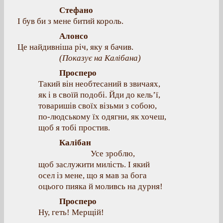
Стефано
І був би з мене битий король.
Алонсо
Це найдивніша річ, яку я бачив.
(Показує на Калібана)
Просперо
Такий він необтесаний в звичаях,
як і в своїй подобі. Йди до кель’ї,
товаришів своїх візьми з собою,
по-людському їх одягни, як хочеш,
щоб я тобі простив.
Калібан
Усе зроблю,
щоб заслужити милість. І який
осел із мене, що я мав за бога
оцього пияка й моливсь на дурня!
Просперо
Ну, геть! Мерщій!