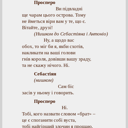
Просперо
Ви підвладні
ще чарам цього острова. Тому
не йметься віри вам у те, що є.
Вітайте, друзі!
(Нишком до Себастіяна і Антоніо)
Ну, а щодо вас
обох, то міг би я, якби схотів,
накликати на ваші голови
гнів короля, довівши вашу зраду,
та не скажу нічого. Ні.
Себастіян
(нишком)
Сам біс
засів у ньому і говорить.
Просперо
Ні.
Тобі, кого назвати словом «брат» –
це є споганити собі вуста,
тобі найгірший злочин я прощаю,