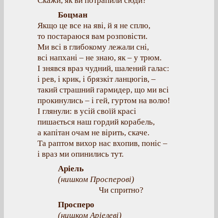
Скажи, як ви потрапили сюди?
Боцман
Якщо це все на яві, й я не сплю,
то постараюся вам розповісти.
Ми всі в глибокому лежали сні,
всі напхані – не знаю, як – у трюм.
І знявся враз чудний, шалений галас:
і рев, і крик, і брязкіт ланцюгів, –
такий страшний гармидер, що ми всі
прокинулись – і гей, гуртом на волю!
І глянули: в усій своїй красі
пишається наш гордий корабель,
а капітан очам не вірить, скаче.
Та раптом вихор нас вхопив, поніс –
і враз ми опинились тут.
Аріель
(нишком Просперові)
Чи спритно?
Просперо
(нишком Аріелеві)