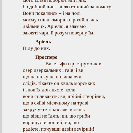
мого єства поборює мій гнів,
бо добрий чин – шляхетніший за помсту.
Вони покаялись – і на чолі
моєму гнівні зморшки розійшлись.
Звільни їх, Аріелю, я зламаю
закляті чари й розум поверну їм.
Аріель
Піду до них.
Просперо
Ви, ельфи гір, струмочків,
озер дзеркальних і гаїв, і ви,
що на піску не полишаючи
слідів, тікаєте од хвиль морських
і знов їх доганяєте, коли
вони спливають; ви, дрібні створіння,
що в сяйві місячному на траві
закручуєте ті кисляві кільця,
що вівці не їдять; ви, що гриби
вирощуєте поночі; ви, що
радієте, почувши дзвін вечірній!