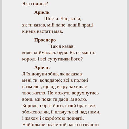
Яка година?
Аріель
Шоста. Час, коли,
як ти казав, мій пане, нашій праці
кінець настати мав.
Просперо
Так я казав,
коли здіймалась буря. Як ся мають
король і всі супутники його?
Аріель
Я їх докупи збив, як наказав
мені ти, володарю: всі в полоні
в тім лісі, що од вітру захищає
твоє житло. Не можуть ворухнутись
вони, аж поки ти даси їм волю.
Король, і брат його, і твій брат теж
збожеволіли, й плачуть всі над ними,
і жахом і скорботою пойняті.
Найбільше плаче той, кого назвав ти