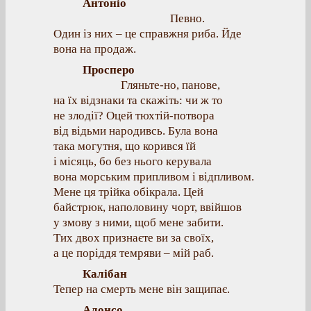
Антоніо
Певно.
Один із них – це справжня риба. Йде
вона на продаж.
Просперо
Гляньте-но, панове,
на їх відзнаки та скажіть: чи ж то
не злодії? Оцей тюхтій-потвора
від відьми народивсь. Була вона
така могутня, що корився їй
і місяць, бо без нього керувала
вона морським припливом і відпливом.
Мене ця трійка обікрала. Цей
байстрюк, наполовину чорт, ввійшов
у змову з ними, щоб мене забити.
Тих двох признаєте ви за своїх,
а це поріддя темряви – мій раб.
Калібан
Тепер на смерть мене він защипає.
Алонсо