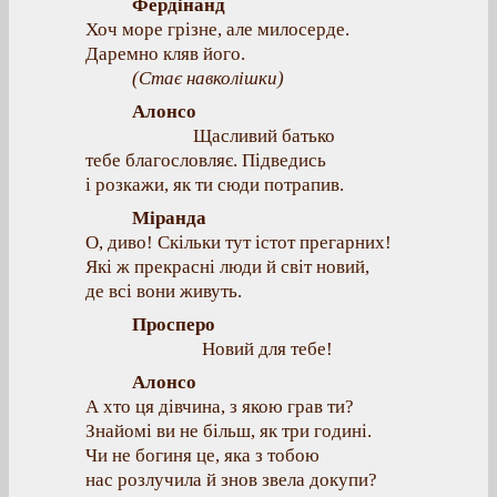
Фердінанд
Хоч море грізне, але милосерде.
Даремно кляв його.
(Стає навколішки)
Алонсо
Щасливий батько
тебе благословляє. Підведись
і розкажи, як ти сюди потрапив.
Міранда
О, диво! Скільки тут істот прегарних!
Які ж прекрасні люди й світ новий,
де всі вони живуть.
Просперо
Новий для тебе!
Алонсо
А хто ця дівчина, з якою грав ти?
Знайомі ви не більш, як три годині.
Чи не богиня це, яка з тобою
нас розлучила й знов звела докупи?