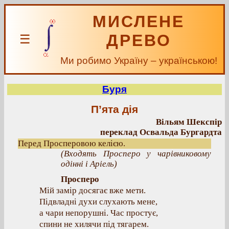
МИСЛЕНЕ
ДРЕВО
☰
Ми робимо Україну – українською!
Буря
П’ята дія
Вільям Шекспір
переклад Освальда Бургардта
Перед Просперовою келією.
(Входять Просперо у чарівниковому
одінні і Аріель)
Просперо
Мій замір досягає вже мети.
Підвладні духи слухають мене,
а чари непорушні. Час простує,
спини не хилячи під тягарем.