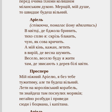
перед очима їхніми колишнім
міланським дукою. Мерщій, мій душе,
то швидше будеш вільний.
Аріель
(співаючи, помагає йому вдягатись)
В квітці, де бджола бринить,
тихо сплю я: скрізь блакить,
чую, як сова кричить.
А мій кінь, кажан, летить
в вирій, де весна шумить.
Весело, весело буду я жити
там, де звисають з дерев білі квіти.
Просперо
Мій ніжний Аріелю, я без тебе
тужитиму, але ти будеш вільний.
Лети на королівський корабель,
ти знайдеш там поснулих моряків;
негайно розбуди і приведи
сюди і боцмана, і капітана.
Аріель