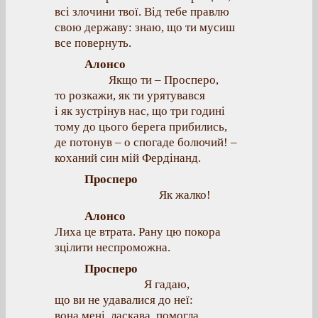
всі злочини твої. Від тебе правлю
свою державу: знаю, що ти мусиш
все повернуть.
Алонсо
Якщо ти – Просперо,
то розкажи, як ти урятувався
і як зустрінув нас, що три годині
тому до цього берега прибились,
де потонув – о спогаде болючий! –
коханий син мій Фердінанд.
Просперо
Як жалко!
Алонсо
Лиха це втрата. Рану цю покора
зцілити неспроможна.
Просперо
Я гадаю,
що ви не удавалися до неї:
вона мені, ласкава, помогла