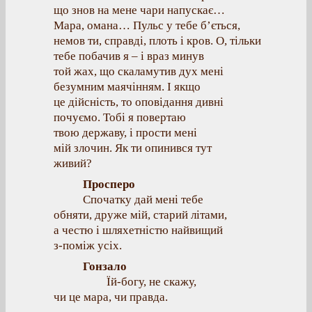
що знов на мене чари напускає…
Мара, омана… Пульс у тебе б’ється,
немов ти, справді, плоть і кров. О, тільки
тебе побачив я – і враз минув
той жах, що скаламутив дух мені
безумним маячінням. І якщо
це дійсність, то оповідання дивні
почуємо. Тобі я повертаю
твою державу, і прости мені
мій злочин. Як ти опинився тут
живий?
Просперо
Спочатку дай мені тебе
обняти, друже мій, старий літами,
а честю і шляхетністю найвищий
з-поміж усіх.
Гонзало
Їй-богу, не скажу,
чи це мара, чи правда.