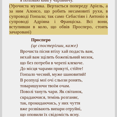
я поховаю книгу чарівничу.
(Урочиста музика. Вертається попереду Аріель, а
за ним Алонсо, що робить несамовиті рухи, в
супроводі Гонзала; так само Себастіян і Антоніо в
супроводі Адріяна і Франціска. Всі вони,
вступивши в коло, що обвів Просперо, стоять
зачаровані)
Просперо
(це спостерігши, каже)
Врочиста пісня втіху хай подасть вам,
нехай вам зцілить божевільний мозок,
що без потреби в черепі клекоче.
До місця чарами прикуті, стійте!
Гонзало чесний, муже шановитий!
В розпуці мої очі сльози ронять,
товаришуючи твоїм очам.
Поволі тануть чари. Як світанок,
скрадаючися, темінь розганяє,
так, прокидаючись, у них чуття
вже розвівають випари отруйні,
що оповили їх свідомість ясну.