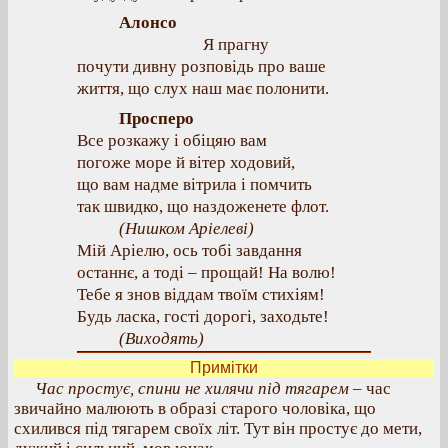
Алонсо
Я прагну
почути дивну розповідь про ваше
життя, що слух наш має полонити.
Просперо
Все розкажу і обіцяю вам
погоже море й вітер ходовий,
що вам надме вітрила і помчить
так швидко, що наздоженете флот.
(Нишком Аріелеві)
Мій Аріелю, ось тобі завдання
останнє, а тоді – прощай! На волю!
Тебе я знов віддам твоїм стихіям!
Будь ласка, гості дорогі, заходьте!
(Виходять)
Примітки
Час простує, спини не хилячи під тягарем
– час
звичайно малюють в образі старого чоловіка, що
схилився під тягарем своїх літ. Тут він простує до мети,