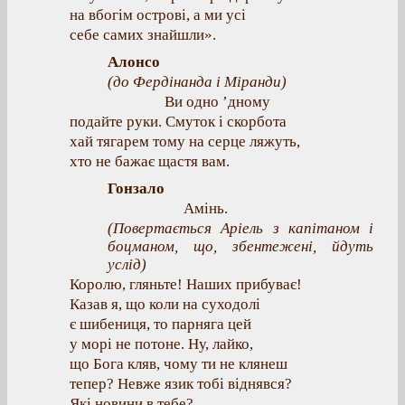
на вбогім острові, а ми усі
себе самих знайшли».
Алонсо
(до Фердінанда і Міранди)
Ви одно ’дному
подайте руки. Смуток і скорбота
хай тягарем тому на серце ляжуть,
хто не бажає щастя вам.
Гонзало
Амінь.
(Повертається Аріель з капітаном і
боцманом, що, збентежені, йдуть
услід)
Королю, гляньте! Наших прибуває!
Казав я, що коли на суходолі
є шибениця, то парняга цей
у морі не потоне. Ну, лайко,
що Бога кляв, чому ти не клянеш
тепер? Невже язик тобі віднявся?
Які новини в тебе?