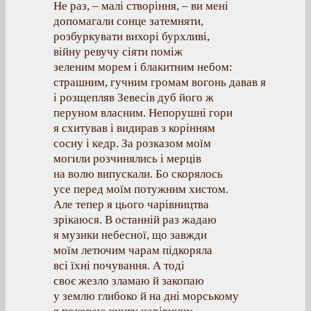
Не раз, – малі створіння, – ви мені
допомагали сонце затемняти,
розбуркувати вихорі бурхливі,
війну ревучу сіяти поміж
зеленим морем і блакитним небом:
страшним, гучним громам вогонь давав я
і розщепляв Зевесів дуб його ж
перуном власним. Непорушні гори
я схитував і видирав з корінням
сосну і кедр. За розказом моїм
могили розчинялись і мерців
на волю випускали. Бо скорялось
усе перед моїм потужним хистом.
Але тепер я цього чарівництва
зрікаюся. В останній раз жадаю
я музики небесної, що завжди
моїм летючим чарам підкоряла
всі їхні почування. А тоді
своє жезло зламаю й закопаю
у землю глибоко й на дні морському