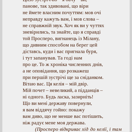
панове, так здивовані, що віри
не ймете власним почуттям: мов очі
неправду кажуть вам, і мов слова –
не справжній звук. Хоч як ви у чуттях
зневірились, та знайте, що я справді
той Просперо, вигнанець із Мілану,
що дивним способом на берег цей
діставсь, куди і вас пригнала буря,
і тут запанував. Та годі нам
про це. То ж хроніка численних днів,
а не оповідання, що розкажеш
при першій зустрічі ще за сніданком.
Вітаю вас. Ця келія – мій двір.
Мій почет – невеликий, а підданців –
ні одного. Будь ласка, зазирніть!
Що ви мені державу повернули,
я вам віддячу гойно: покажу
вам диво, що не менше вас потішить,
ніж радує мене моя держава.
(Просперо відкриває хід до келії, і там