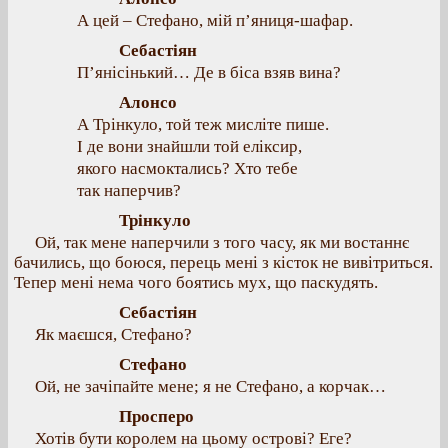
А цей – Стефано, мій п’яниця-шафар.
Себастіян
П’янісінький… Де в біса взяв вина?
Алонсо
А Трінкуло, той теж мисліте пише.
І де вони знайшли той еліксир,
якого насмоктались? Хто тебе
так наперчив?
Трінкуло
Ой, так мене наперчили з того часу, як ми востаннє
бачились, що боюся, перець мені з кісток не вивітриться.
Тепер мені нема чого боятись мух, що паскудять.
Себастіян
Як маєшся, Стефано?
Стефано
Ой, не зачіпайте мене; я не Стефано, а корчак…
Просперо
Хотів бути королем на цьому острові? Еге?