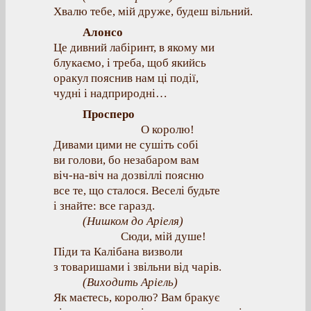
Хвалю тебе, мій друже, будеш вільний.
Алонсо
Це дивний лабіринт, в якому ми
блукаємо, і треба, щоб якийсь
оракул пояснив нам ці події,
чудні і надприродні…
Просперо
О королю!
Дивами цими не сушіть собі
ви голови, бо незабаром вам
віч-на-віч на дозвіллі поясню
все те, що сталося. Веселі будьте
і знайте: все гаразд.
(Нишком до Аріеля)
Сюди, мій душе!
Піди та Калібана визволи
з товаришами і звільни від чарів.
(Виходить Аріель)
Як маєтесь, королю? Вам бракує