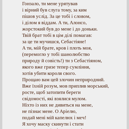
Гонзало, ти мене урятував
і вірний був слуга тому, за ким
пішов услід. За це тобі і словом,
і ділом я віддам. А ти, Алонсо,
жорстокий був до мене і до доньки.
Твій брат тобі в цім ділі помагав:
за це ти мучишся, Себастіяне!
А ти, мій брате, кров і плоть моя,
(перемогло у тобі шанолюбство
природу й совість!) ти з Себастіяном,
якого вже гризе тепер сумління,
хотів убити короля свого.
Прощаю вам цей злочин неприродний.
Вже їхній розум, мов приплив морський,
росте, щоб затопити береги
свідомості, які взялися мулом.
Ніхто із них не дивиться на мене,
не пізнає мене. О Аріелю,
подай мені мій капелюх і меч!
Я хочу маску скинути і стати