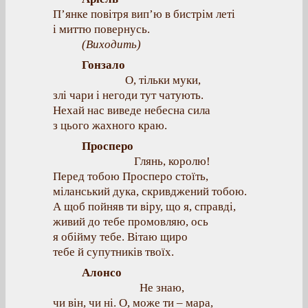
П’янке повітря вип’ю в бистрім леті
і миттю повернусь.
(Виходить)
Гонзало
О, тільки муки,
злі чари і негоди тут чатують.
Нехай нас виведе небесна сила
з цього жахного краю.
Просперо
Глянь, королю!
Перед тобою Просперо стоїть,
міланський дука, скривджений тобою.
А щоб пойняв ти віру, що я, справді,
живий до тебе промовляю, ось
я обійму тебе. Вітаю щиро
тебе й супутників твоїх.
Алонсо
Не знаю,
чи він, чи ні. О, може ти – мара,