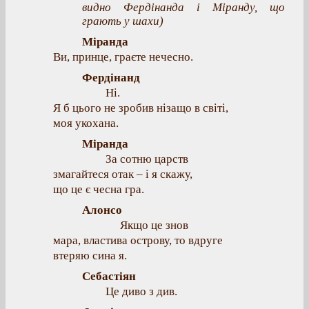
видно Фердінанда і Міранду, що
грають у шахи)
Міранда
Ви, принце, граєте нечесно.
Фердінанд
Ні.
Я б цього не зробив нізащо в світі,
моя укохана.
Міранда
За сотню царств
змагайтеся отак – і я скажу,
що це є чесна гра.
Алонсо
Якщо це знов
мара, властива острову, то вдруге
втеряю сина я.
Себастіян
Це диво з див.