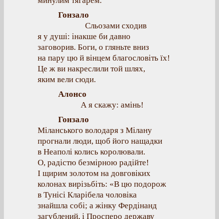
минулим тягарем.
Гонзало
Сльозами сходив
я у душі: інакше би давно
заговорив. Боги, о гляньте вниз
на пару цю й вінцем благословіть їх!
Це ж ви накреслили той шлях,
яким вели сюди.
Алонсо
А я скажу: амінь!
Гонзало
Міланського володаря з Мілану
прогнали люди, щоб його нащадки
в Неаполі колись королювали.
О, радістю безмірною радійте!
І щирим золотом на довговіких
колонах вирізьбіть: «В цю подорож
в Тунісі Кларібела чоловіка
знайшла собі; а жінку Фердінанд
загублений, і Просперо державу