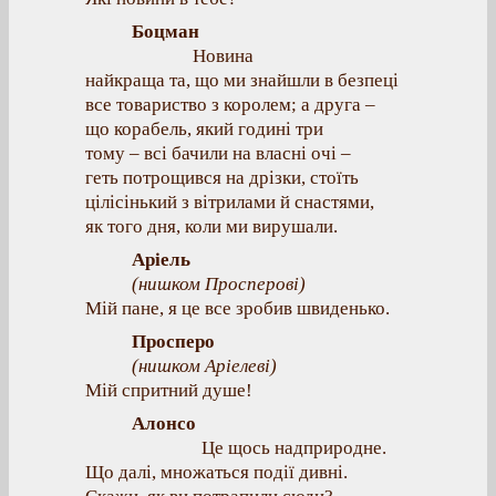
Боцман
Новина
найкраща та, що ми знайшли в безпеці
все товариство з королем; а друга –
що корабель, який годині три
тому – всі бачили на власні очі –
геть потрощився на дрізки, стоїть
цілісінький з вітрилами й снастями,
як того дня, коли ми вирушали.
Аріель
(нишком Просперові)
Мій пане, я це все зробив швиденько.
Просперо
(нишком Аріелеві)
Мій спритний душе!
Алонсо
Це щось надприродне.
Що далі, множаться події дивні.