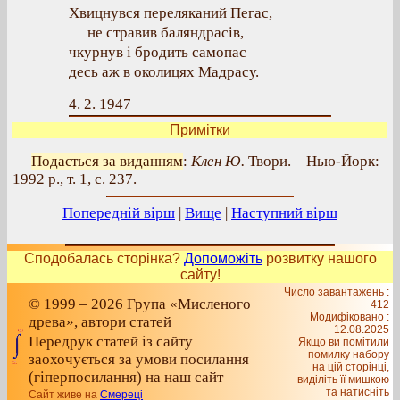
Хвицнувся переляканий Пегас,
не стравив баляндрасів,
чкурнув і бродить самопас
десь аж в околицях Мадрасу.
4. 2. 1947
Примітки
Подається за виданням
:
Клен Ю.
Твори. – Нью-Йорк:
1992 р., т. 1, с. 237.
Попередній вірш
|
Вище
|
Наступний вірш
Сподобалась сторінка?
Допоможіть
розвитку нашого
сайту!
Число завантажень :
© 1999 – 2026 Група «Мисленого
412
Модифіковано :
древа», автори статей
12.08.2025
Передрук статей із сайту
Якщо ви помітили
помилку набору
заохочується за умови посилання
на цiй сторiнцi,
(гіперпосилання) на наш сайт
видiлiть її мишкою
та натисніть
Сайт живе на
Смереці