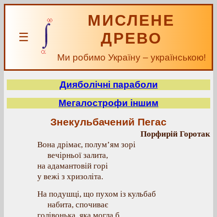
МИСЛЕНЕ
ДРЕВО
☰
Ми робимо Україну – українською!
Дияболічні параболи
Мегалострофи іншим
Знекульбачений Пегас
Порфирій Горотак
Вона дрімає, полум’ям зорі
вечірньої залита,
на адамантовій горі
у вежі з хризоліта.
На подушці, що пухом із кульбаб
набита, спочиває
голівонька, яка могла б