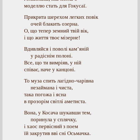
моделлю стать для Гокусаї.
Прикрита шерехом легких повік
очей блакить озерна.
О, що тепер земний твій вік,
і що життя твоє мізерне!
Вдивляйся і поволі кам’яній
у радіснім полоні.
Все, що ти вимріяв, у ній
співає, наче у канцоні.
То муза спить лагідно-чарівна
незаймана і чиста,
така погожа і ясна
в прозорім світлі аметиста.
Вона, у Косача шукавши тем,
поринула у сплячку,
і хаос первісний з поем
їй закрутив вві сні Осьмачка.