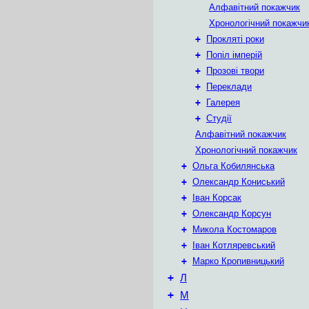
Алфавітний покажчик
Хронологічний покажчи
+
Прокляті роки
+
Попіл імперій
+
Прозові твори
+
Переклади
+
Галерея
+
Студії
Алфавітний покажчик
Хронологічний покажчик
+
Ольга Кобилянська
+
Олександр Кониський
+
Іван Корсак
+
Олександр Корсун
+
Микола Костомаров
+
Іван Котляревський
+
Марко Кропивницький
+
Л
+
М