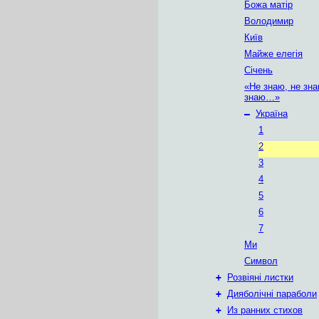
Божа матір
Володимир
Київ
Майже елегія
Січень
«Не знаю, не зна
знаю…»
–
Україна
1
2
3
4
5
6
7
Ми
Символ
+
Розвіяні листки
+
Дияболічні параболи
+
Из ранних стихов