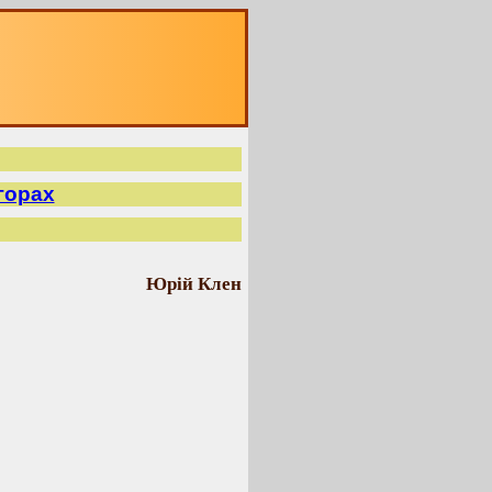
горах
Юрій Клен