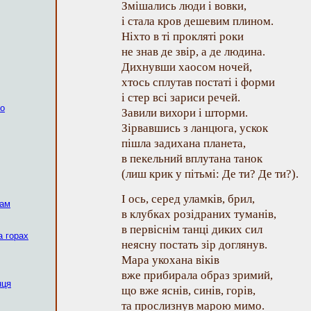
Змішались люди і вовки,
і стала кров дешевим плином.
Ніхто в ті прокляті роки
не знав де звір, а де людина.
Дихнувши хаосом ночей,
хтось сплутав постаті і форми
і стер всі зариси речей.
ко
Завили вихори і шторми.
Зірвавшись з ланцюга, ускок
пішла задихана планета,
в пекельний вплутана танок
(лиш крик у пітьмі: Де ти? Де ти?).
І ось, серед уламків, брил,
рам
в клубках розідраних туманів,
в первіснім танці диких сил
а горах
неясну постать зір доглянув.
Мара укохана віків
вже прибирала образ зримий,
нця
що вже яснів, синів, горів,
та прослизнув марою мимо.