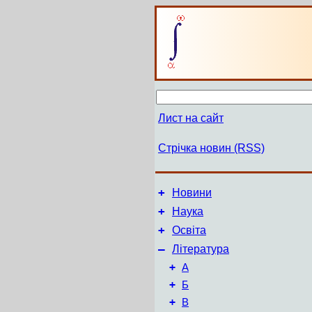
Лист на сайт
Стрічка новин (RSS)
+
Новини
+
Наука
+
Освіта
–
Література
+
А
+
Б
+
В