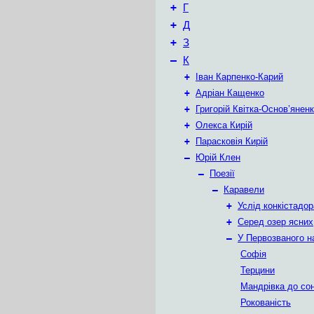
+
Г
+
Д
+
З
–
К
+
Іван Карпенко-Карий
+
Адріан Кащенко
+
Григорій Квітка-Основ’янен
+
Олекса Кирій
+
Парасковія Кирій
–
Юрій Клен
–
Поезії
–
Каравели
+
Услід конкістадо
+
Серед озер ясних
–
У Первозваного н
Софія
Терцини
Мандрівка до со
Рокованість