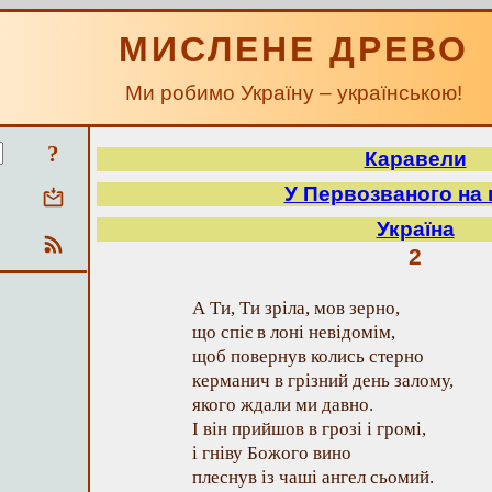
МИСЛЕНЕ ДРЕВО
Ми робимо Україну – українською!
?
Каравели
У Первозваного на 
Україна
2
А Ти, Ти зріла, мов зерно,
що спіє в лоні невідомім,
щоб повернув колись стерно
керманич в грізний день залому,
якого ждали ми давно.
І він прийшов в грозі і громі,
і гніву Божого вино
плеснув із чаші ангел сьомий.