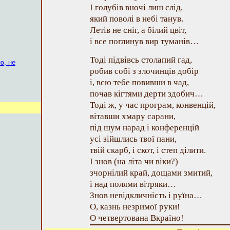
І голубів вночі лиш слід,
який поволі в небі танув.
Летів не сніг, а білий цвіт,
і все поглинув вир туманів…
Тоді підвівсь столапий гад,
ю, не
робив собі з злочинців добір
і, всю тебе повивши в чад,
почав кігтями дерти здобич…
Тоді ж, у час програм, конвенцій,
вітавши хмару сарани,
під шум нарад і конференцій
усі зійшлись твої пани,
твій скарб, і скот, і степ ділити.
І знов (на літа чи віки?)
зчорнілий край, дощами змитий,
і над полями вітряки…
Знов невідкличність і руїна…
О, казнь незримої руки!
О четвертована Вкраїно!