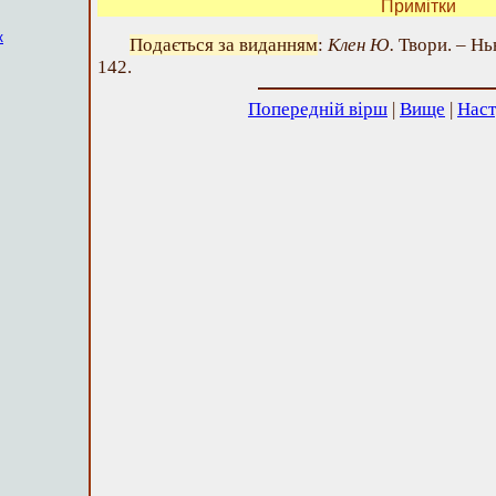
Примітки
к
Подається за виданням
:
Клен Ю.
Твори. – Нью
142.
Попередній вірш
|
Вище
|
Наст