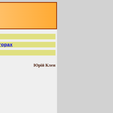
горах
Юрій Клен