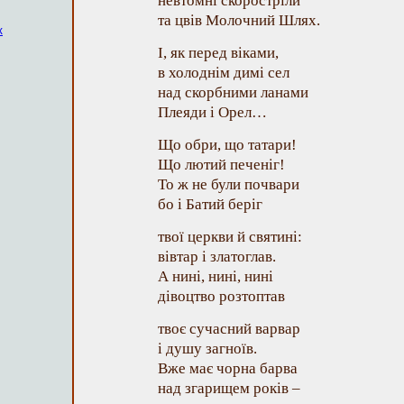
невтомні скоростріли
та цвів Молочний Шлях.
к
І, як перед віками,
в холоднім димі сел
над скорбними ланами
Плеяди і Орел…
Що обри, що татари!
Що лютий печеніг!
То ж не були почвари
бо і Батий беріг
твої церкви й святині:
вівтар і златоглав.
А нині, нині, нині
дівоцтво розтоптав
твоє сучасний варвар
і душу загноїв.
Вже має чорна барва
над згарищем років –