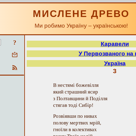
МИСЛЕНЕ ДРЕВО
Ми робимо Україну – українською!
?
Каравели
У Первозваного на 
Україна
3
В нестямі божевілля
який страшний ясир
з Полтавщини й Поділля
стягав тоді Сибір!
Розвіявши по нивах
полову мертвих мрій,
гноїли в колективах