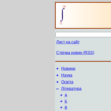
Лист на сайт
Стрічка новин (RSS)
+
Новини
+
Наука
+
Освіта
–
Література
+
А
+
Б
+
В