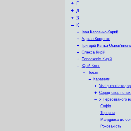
+
Г
+
Д
+
З
–
К
+
Іван Карпенко-Карий
+
Адріан Кащенко
+
Григорій Квітка-Основ’янен
+
Олекса Кирій
+
Парасковія Кирій
–
Юрій Клен
–
Поезії
–
Каравели
+
Услід конкістадо
+
Серед озер ясних
–
У Первозваного н
Софія
Терцини
Мандрівка до со
Рокованість