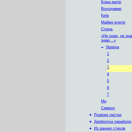
Божа матір
Володимир
Київ
Майже елегія
Січень
«Не знаю, не зна
знаю…»
–
Україна
1
2
3
4
5
6
7
Ми
Символ
+
Розвіяні листки
+
Дияболічні параболи
+
Из ранних стихов