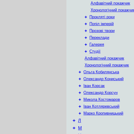
Алфавітний покажчик
Хронологічний покажчи
+
Прокляті роки
+
Попіл імперій
+
Прозові твори
+
Переклади
+
Галерея
+
Студії
Алфавітний покажчик
Хронологічний покажчик
+
Ольга Кобилянська
+
Олександр Кониський
+
Іван Корсак
+
Олександр Корсун
+
Микола Костомаров
+
Іван Котляревський
+
Марко Кропивницький
+
Л
+
М