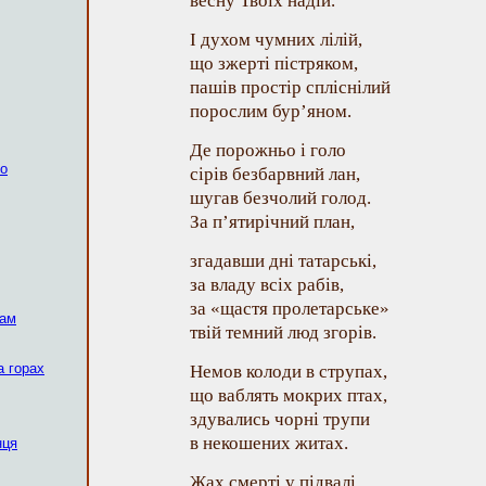
весну Твоїх надій.
І духом чумних лілій,
що зжерті пістряком,
пашів простір спліснілий
порослим бур’яном.
Де порожньо і голо
ко
сірів безбарвний лан,
шугав безчолий голод.
За п’ятирічний план,
згадавши дні татарські,
за владу всіх рабів,
за «щастя пролетарське»
рам
твій темний люд згорів.
а горах
Немов колоди в струпах,
що ваблять мокрих птах,
здувались чорні трупи
в некошених житах.
нця
Жах смерті у підвалі