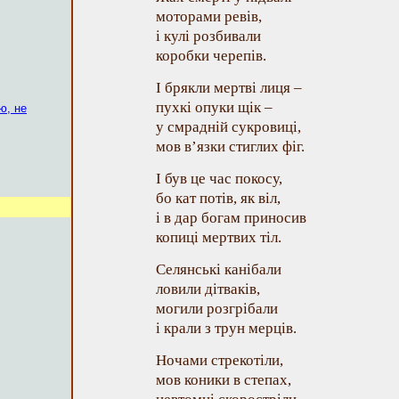
моторами ревів,
і кулі розбивали
коробки черепів.
І брякли мертві лиця –
пухкі опуки щік –
ю, не
у смрадній сукровиці,
мов в’язки стиглих фіг.
І був це час покосу,
бо кат потів, як віл,
і в дар богам приносив
копиці мертвих тіл.
Селянські канібали
ловили дітваків,
могили розгрібали
і крали з трун мерців.
Ночами стрекотіли,
мов коники в степах,