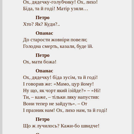
Ох, дядечку-голубчику! Ох, лихо!
Біда, та й годі! Матір узяли…
Петро
Хто? Як? Куди?..
Опанас
До старости жовніри повели;
Голодна смерть, казали, буде їй.
Петро
Ох, мати божа!
Опанас
Ох, дядечку! біда зусім, та й годі!
І говорив же: «Мамо, цур йому!
Ну що, як чорт який ізійде?» – «Ні!
Ти, – каже, – тільки ляку напустив:
Вони тепер не зайдуть». – От
І празник нам! Ох, лихо нам, та й годі!
Петро
Що ж лучилось? Кажи-бо швидче!