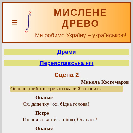
МИСЛЕНЕ
ДРЕВО
☰
Ми робимо Україну – українською!
Драми
Переяславська ніч
Сцена 2
Микола Костомаров
Опанас прибігає і ревно плаче й голосить.
Опанас
Ох, дядечку! ох, бідна голова!
Петро
Господь святий з тобою, Опанасе!
Опанас