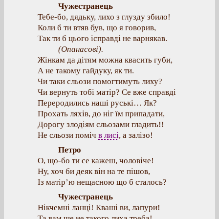
Чужестранець
Тебе-бо, дядьку, лихо з глузду збило!
Коли б ти втяв був, що я говорив,
Так ти б цього ісправді не варнякав.
(
Опанасові
).
Жінкам да дітям можна квасить губи,
А не такому гайдуку, як ти.
Чи таки сльози помогтимуть лиху?
Чи вернуть тобі матір? Се вже справді
Переродились наші руські… Як?
Прохать ляхів, до ніг їм припадати,
Дорогу злодіям сльозами гладить!!
Не сльози поміч
в лисі
, а залізо!
Петро
О, що-бо ти се кажеш, чоловіче!
Ну, хоч би деяк він на те пішов,
Із матір’ю нещасною що б сталось?
Чужестранець
Нікчемні ланці! Кваші ви, лапури!
Та вам ще не такого лиха треба!