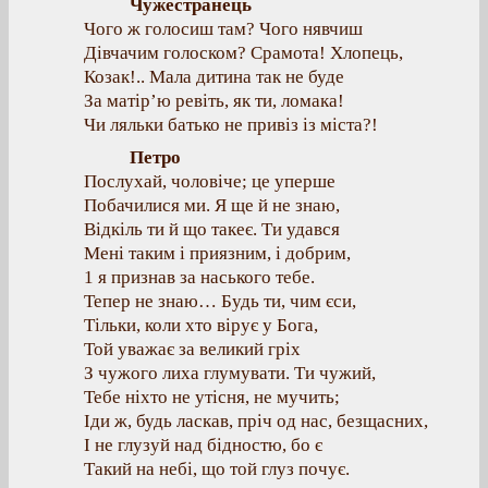
Чужестранець
Чого ж голосиш там? Чого нявчиш
Дівчачим голоском? Срамота! Хлопець,
Козак!.. Мала дитина так не буде
За матір’ю ревіть, як ти, ломака!
Чи ляльки батько не привіз із міста?!
Петро
Послухай, чоловіче; це уперше
Побачилися ми. Я ще й не знаю,
Відкіль ти й що такеє. Ти удався
Мені таким і приязним, і добрим,
1 я признав за наського тебе.
Тепер не знаю… Будь ти, чим єси,
Тільки, коли хто вірує у Бога,
Той уважає за великий гріх
З чужого лиха глумувати. Ти чужий,
Тебе ніхто не утісня, не мучить;
Іди ж, будь ласкав, пріч од нас, безщасних,
І не глузуй над бідностю, бо є
Такий на небі, що той глуз почує.