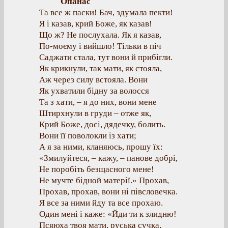
Опанас
Та все ж паски! Бач, здумала пекти!
Я і казав, крий Боже, як казав!
Що ж? Не послухала. Як я казав,
По-моєму і вийшло! Тільки в піч
Саджати стала, тут вони й прибігли.
Як крикнули, так мати, як стояла,
Аж через силу встояла. Вони
Як ухватили бідну за волосся
Та з хати, – я до них, вони мене
Штирхнули в груди – отже як,
Крий Боже, досі, дядечку, болить.
Вони її поволокли із хати;
А я за ними, кланяюсь, прошу їх:
«Змилуйтеся, – кажу, – панове добрі,
Не поробіть безщасного мене!
Не мучте бідной матерії.» Прохав,
Прохав, прохав, вони ні півсловечка.
Я все за ними йду та все прохаю.
Один мені і каже: «Йди ти к злидню!
Псяюха твоя мати, руська сучка,