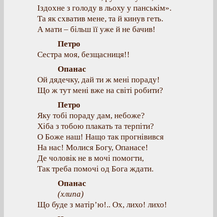
Іздохне з голоду в льоху у панськім».
Та як схватив мене, та й кинув геть.
А мати – більш її уже й не бачив!
Петро
Сестра моя, безщасниця!!
Опанас
Ой дядечку, дай ти ж мені пораду!
Що ж тут мені вже на світі робити?
Петро
Яку тобі пораду дам, небоже?
Хіба з тобою плакать та терпіти?
O Боже наш! Нащо так прогнівився
На нас! Молися Богу, Опанасе!
Де чоловік не в мочі помогти,
Так треба помочі од Бога ждати.
Опанас
(
хлипа
)
Що буде з матір’ю!.. Ох, лихо! лихо!