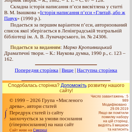
Збірник творів. – К., 1882. – Т. 1. – С. 67 – 128.
Складна історія написання п’єси висвітлена у статті
В. М. Івашкова «
Історія написання п’єси «Глитай, або ж
Павук
» (1990 р.).
Подається за першим варіантом п’єси, авторизований
список якої зберігається в Ленінградській театральній
бібліотеці ім. А. В. Луначарського, ін. № 24306.
Подається за виданням
:
Марко Кропивницький
Драматичні твори. – К.: Наукова думка, 1990 р., с. 123 –
162.
Попередня сторінка
|
Вище
|
Наступна сторінка
Сподобалась сторінка?
Допоможіть
розвитку нашого
сайту!
Число завантажень : 5
© 1999 – 2026 Група «Мисленого
989
Модифіковано :
древа», автори статей
29.09.2019
Передрук статей із сайту
Якщо ви помітили
помилку набору
заохочується за умови посилання
на цiй сторiнцi,
(гіперпосилання) на наш сайт
видiлiть її мишкою
та натисніть
Сайт живе на
Смереці