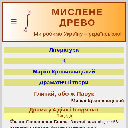
МИСЛЕНЕ
ДРЕВО
☰
Ми робимо Україну – українською!
Література
К
Марко Кропивницький
Драматичні твори
Глитай, або ж Павук
Марко Кропивницький
Драма у 4 діях і 5 одмінах
Лицедії
Йосип Степанович Бичок
, багатий чоловік, літ 65.