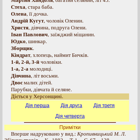
Мартин Хандоля
, багатий селянин, літ 45.
Стеха
, стара баба.
Олена
, її дочка.
Андрій Кугут
, чоловік Оленин.
Христя
, дівчина, подруга Олени.
Іван Павлович
, заїжджий міщанин.
Юдко
, шинкар.
Зборщик
.
Кіндрат
, хлопець, наймит Бичків.
1-й, 2-й, 3-й
чоловіки.
1-а, 2-а
молодиці.
Дівчина
, літ восьми.
Двоє
малих дітей.
Парубки, дівчата й селяне.
Діється у Херсонщині.
Дія перша
Дія друга
Дія третя
Дія четверта
Примітки
Вперше надруковано у вид.:
Кропивницький М. Л.