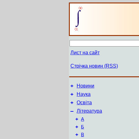
Лист на сайт
Стрічка новин (RSS)
+
Новини
+
Наука
+
Освіта
–
Література
+
А
+
Б
+
В