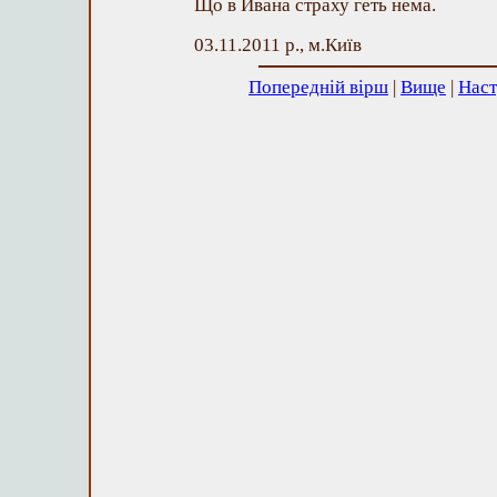
Що в Йвана страху геть нема.
03.11.2011 р., м.Київ
Попередній вірш
|
Вище
|
Наст