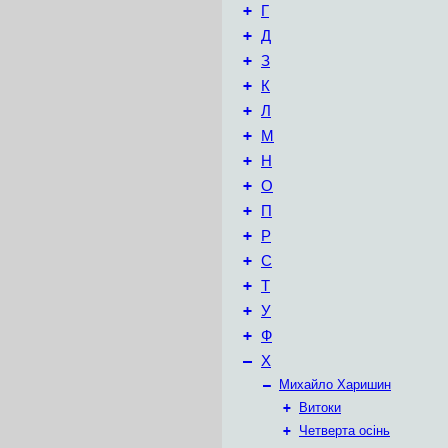
+
Г
+
Д
+
З
+
К
+
Л
+
М
+
Н
+
О
+
П
+
Р
+
С
+
Т
+
У
+
Ф
–
Х
–
Михайло Харишин
+
Витоки
+
Четверта осінь