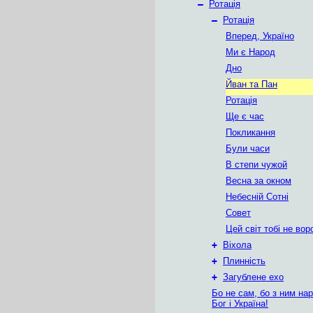
–
Ротація
–
Ротація
Вперед, Україно
Ми є Народ
Дно
Йван та Пан
Ротація
Ще є час
Покликання
Були часи
В степи чужой
Весна за окном
Небесній Сотні
Совет
Цей світ тобі не вор
+
Віхола
+
Плинність
+
Загублене ехо
Бо не сам, бо з ним нар
Бог і Україна!