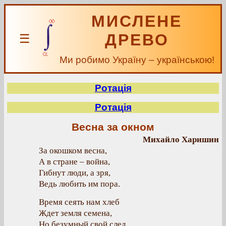
МИСЛЕНЕ
ДРЕВО
☰
Ми робимо Україну – українською!
Ротація
Ротація
Весна за окном
Михайло Харишин
За окошком весна,
А в стране – война,
Гибнут люди, а зря,
Ведь любить им пора.
Время сеять нам хлеб
Ждет земля семена,
Но безумный свой след