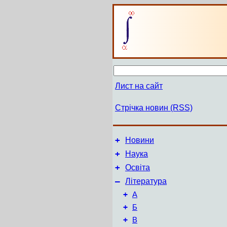
Лист на сайт
Стрічка новин (RSS)
+
Новини
+
Наука
+
Освіта
–
Література
+
А
+
Б
+
В