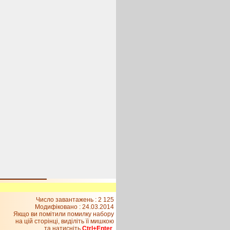
Число завантажень : 2 125
Модифіковано :
24.03.2014
Якщо ви помітили помилку набору
на цiй сторiнцi, видiлiть її мишкою
та натисніть
Ctrl+Enter
.