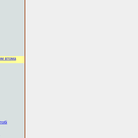
ом втома
тобі
у