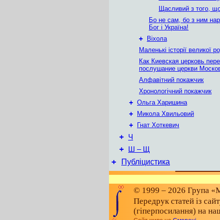
Щасливий з того, щ
Бо не сам, бо з ним нар
Бог і Україна!
+
Віхола
Маленькі історії великої р
Как Киевская церковь пер
послушание церкви Моско
Алфавітний покажчик
Хронологічний покажчик
+
Ольга Харишина
+
Микола Хвильовий
+
Гнат Хоткевич
+
Ч
+
Ш – Щ
+
Публіцистика
© 1999 – 2026 Група «М
Передрук статей із сай
(гіперпосилання) на на