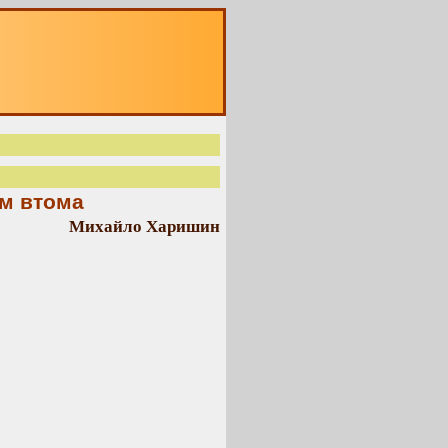
ом втома
Михайло Харишин