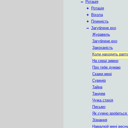
–
Ротація
+
Ротація
+
Віхола
+
Плинність
–
Загублене ехо
Журавель
Загублене ехо
Закоханість
Коли находить рапт
На серці зимно
Про тебе думаю
Скажи мені
Сувенір
Тайна
Тандем
Чужа стихія
Письмо
Як сумно зробиться 
Зізнання
Намалюй мені весн