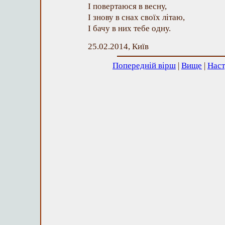
І повертаюся в весну,
І знову в снах своїх літаю,
І бачу в них тебе одну.
25.02.2014, Київ
Попередній вірш
|
Вище
|
Наст