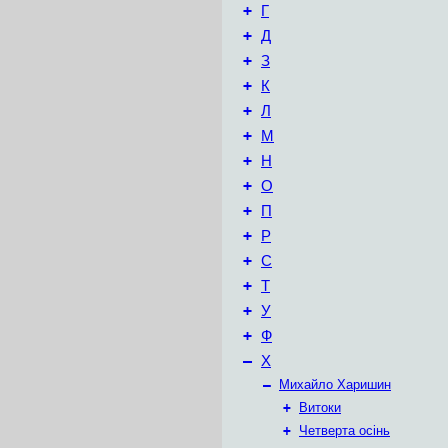
+
Г
+
Д
+
З
+
К
+
Л
+
М
+
Н
+
О
+
П
+
Р
+
С
+
Т
+
У
+
Ф
–
Х
–
Михайло Харишин
+
Витоки
+
Четверта осінь