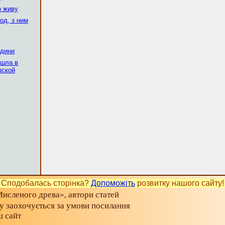
о живу
од, з ним
одини
ешла в
вской
Сподобалась сторінка?
Допоможіть
розвитку нашого сайту!
исленого древа», автори статей
ту заохочується за умови посилання
ш сайт