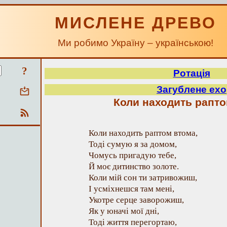
МИСЛЕНЕ ДРЕВО
Ми робимо Україну – українською!
?
Ротація
Загублене ехо
Коли находить рапт
Коли находить раптом втома,
Тоді сумую я за домом,
Чомусь пригадую тебе,
Й моє дитинство золоте.
Коли мій сон ти затривожиш,
І усміхнешся там мені,
Укотре серце заворожиш,
Як у юначі мої дні,
Тоді життя перегортаю,