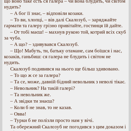
що воно таке єсть ся галера – чи вона блудить, чи світом
нудить?
– А бог її знає, – відповіли козаки.
– То ви, хлопці, – вів далі Скалозуб, – заряджайте
гармати та галеру грізно привітайте, гостинця їй дайте.
– От тобі маєш! – махнув рукою той, котрий всіх скуб
за чуба.
– А що? – здивувався Скалозуб.
– Що! Мабуть, ти, батьку отамане, сам боїшся і нас,
козаків, ганьбиш: ся галера не блудить і світом не
нудить.
Скалозуб подивився на нього ще більш здивовано.
– То що ж се за галера?
– Та се, може, давній бідний невольник з неволі тікає.
– Невольник? На такій галері?
– Та невольник же.
– А звідки ти знаєш?
– Коли б не знав, то не казав.
– Овва!
– Турки б не полізли просто нам у вічі.
Та обережний Скалозуб не погодився з цим доказом і