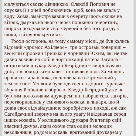
милуються своєю дівчинкою. Олексій Попович не
спускав її з очей побоюючись, щоб, вона не впала у
воду. Хома, змайструвавши з очерету щось схоже на
вітряк, дмухав на нього через порожню очеретину,
широко роздуваючи свої червоні й без того роздуті
щоки, і вітрячок крутився.
Трохи осторонь, на тому самому місці, де був колись
відомий «дромос Ахіллеос», три острозькі товариші –
веселий сіроокий Грицько й чорнявий Юхим, які не так
давно возили на собі в чортопхайці патера Загайла і
острозький друкар Хведір Безрідний – випробували
добуті в поході самопали – стріляли в ціль. За мішень
правила стара шапка, почеплена на встромлений у
землю спис. Усі вони були одягнені в дороге турецьке
вбрання й обвішені зброєю. Хведір Безрідний уже не
був тим полохливим друкарем: він набрав тіла, загорів,
перетворившись у сміливого козака, в лицаря, що й
довів своє відчайдушною хоробрістю в поході, аж сам
Сагайдачний звернув на нього увагу й відзначав серед
інших козаків. У колишнього друкаря був тепер свій
власний джура, яким охоче став один з молодих
невольників, родом москаль, врятований друкарем у