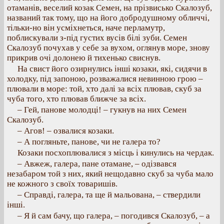
отаманів, веселий козак Семен, на прізвисько Скалозуб,
названий так тому, що на його добродушному обличчі,
тільки-но він усміхнеться, наче перламутр,
поблискували з-під густих вусів білі зуби. Семен
Скалозуб почухав у себе за вухом, оглянув море, знову
прикрив очі долонею й тихенько свиснув.
На свист його озирнулись інші козаки, які, сидячи в
холодку, під запоною, розважалися невинною грою –
плювали в море: той, хто далі за всіх плював, скуб за
чуба того, хто плював ближче за всіх.
– Гей, панове молодці! – гукнув на них Семен
Скалозуб.
– Агов! – озвалися козаки.
– А погляньте, панове, чи не галера то?
Козаки посхоплювалися з місць і кинулись на чердак.
– Авжеж, галера, пане отамане, – одізвався
незабаром той з них, який нещодавно скуб за чуба мало
не кожного з своїх товаришів.
– Справді, галера, та ще й мальована, – ствердили
інші.
– Я й сам бачу, що галера, – погодився Скалозуб, – а