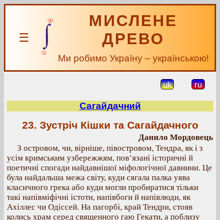
МИСЛЕНЕ
ДРЕВО
☰
Ми робимо Україну – українською!
uk
ru
Сагайдачний
23. Зустріч Кішки та Сагайдачного
Данило Мордовець
З островом, чи, вірніше, півостровом, Тендра, як і з
усім кримським узбережжям, пов’язані історичні й
поетичні спогади найдавнішої міфологічної давнини. Це
була найдальша межа світу, куди сягала палка уява
класичного грека або куди могли пробиратися тільки
такі напівміфічні істоти, напівбоги й напівлюди, як
Ахіллес чи Одіссей. На пагорбі, край Тендри, стояв
колись храм серед священного гаю Гекати, а поблизу