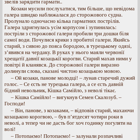
звелів зарядити гармати..
Козаки мусили послухатися, тим більше, що невідома
галера швидко наближалася до сторожового судна.
Пролунало одночасно кілька гарматних пострілів.
Галера здригнулась усім корпусом і зупинилась:
постріли з сторожової галери пробили три дошки біля
самої води. Почулися крики з пробитої галери. Якийсь
старий, з сивою до пояса бородою, в турецькому одязі,
з’явився на чердаку. В руках у нього маяли червонії
хрещатії давнії козацькії корогви. Старий махав ними у
повітрі й кланявся. До сторожової галери виразно
долинули слова, сказані чистою козацькою мовою.
– Ой козаки, панове молодці! – лунав старечий дужий
голос. – Се єсть не турецька галера, а се єсть давній
бідний невольник, Кішка Самійло, з неволі тікає.
– Кішка Самійло! – вигукнув Семен Скалозуб. –
Господи!
– Він, панове, з козаками, – відповів старий, махаючи
козацькою корогвою, – був п’ятдесят чотири роки в
неволі, а тепер чи не дасть бог хоч годинку погуляти на
волі!
– Потопаємо! Потопаємо! – залунали розпачливі