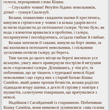
голоси, перекривши слова Кішки.
– Спускайте човни! Рятуйте бідних невольників,
дітки! – гукнув Скалозуб.
Козаки, поквапливо скидаючи шапки й хрестячись,
кинулися стрімголов у човни і в кілька ударів весел
встигли підплисти до потопаючої галери. Чутно було, як
вода з клекотом вривалася в пробоїни, і галера,
поскрипуючи і погойдуючись, осідала глибше й глибше.
Козаки зачепили її гаками, кинули на борт линви, за
які вхопилися потопаючі невольники, і спільними
зусиллями потягли галеру до берега.
Тим часом до цього місця на березі висипало усе
козацтво, увагу якого привернули постріли й метушня
коло сторожової галери. Дізнавшись, у чім річ, та
побачивши, що це тікають з турецької неволі бідні
невольники і що серед них є старий батько Кішка
Самійло, який давно пропав безвісти, козаки радісно
підкидали вгору шапки, а дехто й стріляв у повітря з
мушкетів, салютуючи товаришам, що врятувалися з
неволі.
Надійшов і Сагайдачний із старшиною. Побачивши
Кішку Самійла, вони мимоволі зупинилися: сива голова