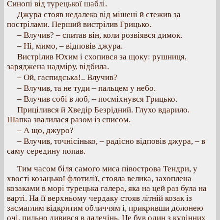
Синопі від турецької шаблі.
Джура стояв недалеко від мішені й стежив за
пострілами. Перший вистрілив Грицько.
– Влучив? – спитав він, коли розвіявся димок.
– Ні, мимо, – відповів джура.
Вистрілив Юхим і схопився за щоку: рушниця,
заряджена надміру, відбила.
– Ой, гаспидська!.. Влучив?
– Влучив, та не туди – пальцем у небо.
– Влучив собі в лоб, – посміхнувся Грицько.
Прицілився й Хведір Безрідний. Глухо вдарило.
Шапка звалилася разом із списом.
– А що, джуро?
– Влучив, точнісінько, – радісно відповів джура, – в
саму середину попав.
Тим часом біля самого миса півострова Тендри, у
хвості козацької флотилії, стояла велика, захоплена
козаками в морі турецька галера, яка на цей раз була на
варті. На її верхньому чердаку стояв літній козак із
засмаглим відкритим обличчям і, прикривши долонею
очі, пильно дивився в далечінь. Це був один з курінних