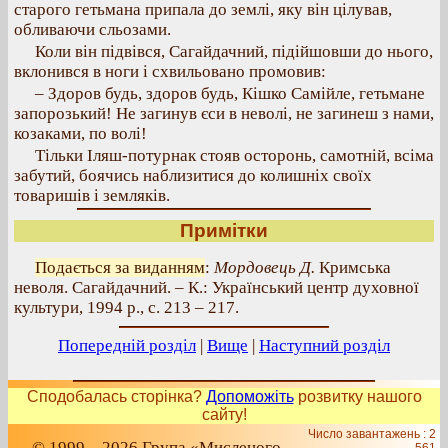
старого гетьмана припала до землі, яку він цілував,
обливаючи сльозами.
Коли він підвівся, Сагайдачний, підійшовши до нього,
вклонився в ноги і схвильовано промовив:
– Здоров будь, здоров будь, Кішко Самійле, гетьмане
запорозький! Не загинув єси в неволі, не загинеш з нами,
козаками, по волі!
Тільки Іляш-потурнак стояв осторонь, самотній, всіма
забутий, боячись наблизитися до колишніх своїх
товаришів і земляків.
Примітки
Подається за виданням
:
Мордовець Д.
Кримська
неволя. Сагайдачний. – К.: Український центр духовної
культури, 1994 р., с. 213 – 217.
Попередній розділ
|
Вище
|
Наступний розділ
Сподобалась сторінка?
Допоможіть
розвитку нашого
сайту!
Число завантажень : 2
© 1999 – 2026 Група «Мисленого