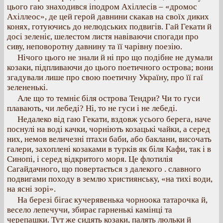
цього гаю знаходився іподром Ахіллесів – «дромос
Ахіллеос», де цей герой давнини скакав на своїх диких
конях, готуючись до нелюдських подвигів. Гай Гекати й
досі зеленіє, шелестом листя навіваючи спогади про
сиву, неповоротну давнину та її чарівну поезію.
Нічого цього не знали й ні про що подібне не думали
козаки, підпливаючи до цього поетичного острова; вони
згадували лише про свою поетичну Україну, про її гаї
зелененькі.
Але що то темніє біля острова Тендри? Чи то гуси
плавають, чи лебеді? Ні, то не гуси і не лебеді.
Недалеко від гаю Гекати, вздовж усього берега, наче
поснулі на воді качки, чорніють козацькі чайки, а серед
них, немов величезні птахи баби, або баклани, височать
галери, захоплені козаками в турків як біля Кафи, так і в
Синопі, і серед відкритого моря. Це флотилія
Сагайдачного, що повертається з далекого . славного
подвигами походу в землю християнську, «на тихі води,
на ясні зорі».
На березі бігає кучерявенька чорноока татарочка й,
весело лепечучи, збирає гарненькі камінці та
черепашки. Тут же сидять козаки, палять люльки й