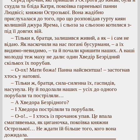
схудла та бліда Катря, покоївка гарненької панни
Людвісі; княжни Острозької. Вона жадібно
прислухалася до того, про що розповідав гурту киян
колишній джура Ярема, і сльоза за сльозою котилися з-
під її довгих вій.
– Тільки я, братця, залишився живий, а як – і сам не
відаю. Як наскочили на нас погані бусурмани, – а їх
видимо-невидимо, – та й почали кришити наших. А наші
молодці теж маху не дали: один Хведір Безрідний
скількох їх порубав.
– О-ох! Мати божа! Панна найсвєнтша! – застогнав
хтось у натовпі.
– Тільки ж, братця, сила-силенна їх, гаспидів,
насунула. Ну й подолали наших – усіх до одного
порубали та постріляли…
– А Хведора Безрідного?
– І Хведора постріляли та порубали.
– О-о!.. – І хтось із прочанок упав. Це впала
смаглявенька, як циганочка, покоївка княжни
Острозької… Не ждати їй більше того, кого вона
дожидала.