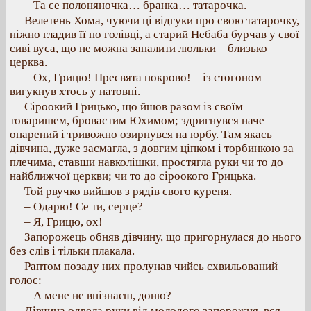
– Та се полоняночка… бранка… татарочка.
Велетень Хома, чуючи ці відгуки про свою татарочку,
ніжно гладив її по голівці, а старий Небаба бурчав у свої
сиві вуса, що не можна запалити люльки – близько
церква.
– Ох, Грицю! Пресвята покрово! – із стогоном
вигукнув хтось у натовпі.
Сіроокий Грицько, що йшов разом із своїм
товаришем, бровастим Юхимом; здригнувся наче
опарений і тривожно озирнувся на юрбу. Там якась
дівчина, дуже засмагла, з довгим ціпком і торбинкою за
плечима, ставши навколішки, простягла руки чи то до
найближчої церкви; чи то до сіроокого Грицька.
Той рвучко вийшов з рядів свого куреня.
– Одарю! Се ти, серце?
– Я, Грицю, ох!
Запорожець обняв дівчину, що пригорнулася до нього
без слів і тільки плакала.
Раптом позаду них пролунав чийсь схвильований
голос:
– А мене не впізнаєш, доню?
Дівчина одвела руки від молодого запорожця, вся