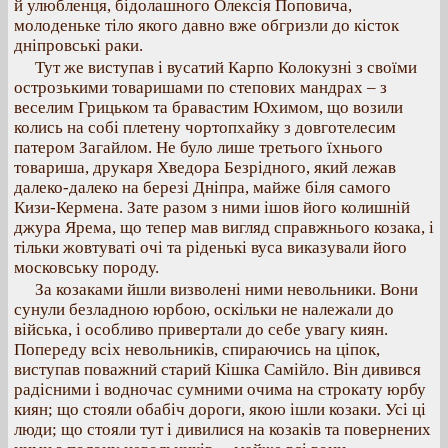
й улюбленця, бідолашного Олексія Поповича,
молоденьке тіло якого давно вже обгризли до кісток
дніпровські раки.
Тут же виступав і вусатий Карпо Колокузні з своїми
острозькими товаришами по степових мандрах – з
веселим Грицьком та бравастим Юхимом, що возили
колись на собі плетену чортопхайку з довготелесим
патером Загайлом. Не було лише третього їхнього
товариша, друкаря Хведора Безрідного, який лежав
далеко-далеко на березі Дніпра, майже біля самого
Кизи-Кермена. Зате разом з ними ішов його колишній
джура Ярема, що тепер мав вигляд справжнього козака, і
тільки жовтуваті очі та ріденькі вуса виказували його
московську породу.
За козаками йшли визволені ними невольники. Вони
сунули безладною юрбою, оскільки не належали до
війська, і особливо привертали до себе увагу киян.
Попереду всіх невольників, спираючись на ціпок,
виступав поважний старий Кішка Самійло. Він дивився
радісними і водночас сумними очима на строкату юрбу
киян; що стояли обабіч дороги, якою ішли козаки. Усі ці
люди; що стояли тут і дивилися на козаків та повернених