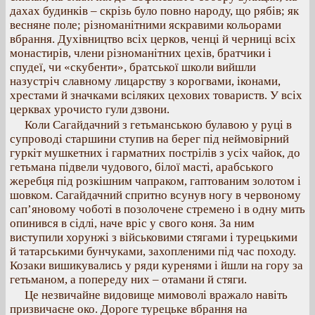
дахах будинків – скрізь було повно народу, що рябів; як
весняне поле; різноманітними яскравими кольорами
вбрання. Духівництво всіх церков, ченці й черниці всіх
монастирів, члени різноманітних цехів, братчики і
спудеї, чи «скубенти», братської школи вийшли
назустріч славному лицарству з корогвами, іконами,
хрестами й значками всіляких цехових товариств. У всіх
церквах урочисто гули дзвони.
Коли Сагайдачний з гетьманською булавою у руці в
супроводі старшини ступив на берег під неймовірний
гуркіт мушкетних і гарматних пострілів з усіх чайок, до
гетьмана підвели чудового, білої масті, арабського
жеребця під розкішним чапраком, гаптованим золотом і
шовком. Сагайдачний спритно всунув ногу в червоному
сап’яновому чоботі в позолочене стремено і в одну мить
опинився в сідлі, наче вріс у свого коня. За ним
виступили хорунжі з військовими стягами і турецькими
й татарськими бунчуками, захопленими під час походу.
Козаки вишикувались у ряди куренями і йшли на гору за
гетьманом, а попереду них – отамани й стяги.
Це незвичайне видовище мимоволі вражало навіть
призвичаєне око. Дороге турецьке вбрання на