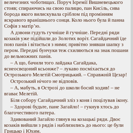
величезних чоботищах. Поруч Ієремії Вишневецького
стояв; спираючись на свою палицю, пан Кисіль, сива
борода якого вилискувала сріблом під промінням
яскравого вранішнього сонця. Коло нього була й панна
Софія з матір’ю.
А дзвони гудуть гучніше й гучніше. Передні ряди
козаків уже підійшли до Золотих воріт. Сагайдачний їде
повз панів і вітається з ними; привітно знявши шапку з
пером. Передні бунчуки теж схиляються на знак пошани
до вельможних панів.
– А що, бачили того лайдака Сагайдака,
яснеосвєцоний ксьонже? – лукаво посміхається до
Острозького Мелетій Смотрицький. – Справжній Цезар!
Острозький нічого не відповів.
– А, мабуть, в Острозі до школи босий ходив! – не
вгаває Мелетій.
Біля собору Сагайдачний зліз з коня і поцілував ікону.
– Здорові будьте, пане Загайло! – гукнув хтось до
благочестивого патера.
Здивований Загайло глянув на козацькі ряди. Двоє
козаків вийшли з рядів і наблизились до нього: це були
Грицько і Юхим.