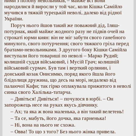
ними з полону невольників, – майже всі вони
народилися й виросли у той час, коли Кішка Самійло
мучився в тяжкій турецькій неволі, далеко від рідної
України.
Поруч нього йшов такий же поважний дід, Іляш-
потурнак, який майже жодного разу не підвів очей на
строкаті юрми киян: він не міг забути свого ганебного
минулого, свого потурчення; свого тяжкого гріха перед
братами-невольниками. З другого боку Кішки Самійла
виступали його товариші по неволі – Марко Рудий;
колишній суддя військовий, і Мусій Грач; колишній
військовий сурмач. Був там і верткий орлянин, і
донський козак Онисимко, поряд якого йшла його
блідолиця дружина, що десь на морі, недалеко від
палаючої Кафи; так гірко оплакувала прижитого в неволі
синка свого Халілька-татарча.
– Дивіться! Дивіться! – почулося в юрбі. – Он
запорожець несе на руках якусь дівчинку.
– Ах; та яка ж вона маленька, а він такий велетень!
– Та се, мабуть, його дочка, яка гарненька!
– Ні, вона на нього не схожа.
– Овва! То що з того? Без нього жінка привела.