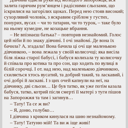
залита гарячим рум’янцем і радісними сльозами, що
іскрилися на загорілих щоках. Перед нею стояв високий;
сухорлявий чоловік, з яскравим сріблом у густих,
понурих, вусах – чи то татарин, чи то турок, – таке було
на ньому кумедне, не козацьке вбрання.
– Не впізнаєш батька? – повторив незнайомий. Голос
цей ніби й по знаку дівчині. І очі знайомі. Де вона їх
бачила? А, згадала! Вона бачила ці очі ще маленькою
дівчинкою, – вона лежала у своїй колисочці; яка висіла
біля ліжка старої бабусі, і бабуся колихала ту колисочку
й співала про котика та про сон, що ходить по вулиці в
білій сорочці. І от. над нею, над маленькою дівчинкою,
схиляється хтось вусатий, та добрий такий, та ласкавий, і
очі добрі й ласкаві. І з цих очей капнули на неї, на
дівчинку, дві сльози… Це був татко, як уже потім казала
бабуся, татко, котрий після смерті її матері з туги пішов
на Запорожжя та там і загинув…
– Тату! Та се ж ви?
– Я, доню, голубко…
І дівчина з криком кинулася на шию незнайомому.
– Тату! Татуню мій! Та ви ж іще живі!