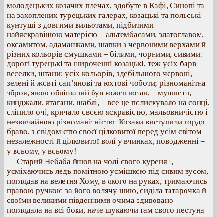
молодецьких козачих плечах, здобуте в Кафі, Синопі та
на захоплених турецьких галерах, козацькі та польські
кунтуші з довгими вильотами, підбитими
найяскравішою матерією – альтембасами, златоглавом,
оксамитом, адамашками, шапки з червоними верхами й
різних кольорів смушками – білими, чорними, сивими;
дорогі турецькі та широченні козацькі, теж усіх барв
веселки, штани; усіх кольорів, здебільшого червоні,
зелені й жовті сап’янові та юхтові чоботи; різноманітна
зброя, якою обвішаний був кожен козак, – мушкети,
кинджали, ятагани, шаблі, – все це полискувало на сонці,
сліпило очі, кричало своєю яскравістю, мальовничістю і
незвичайною різноманітністю. Козаки виступили гордо,
браво, з свідомістю своєї цілковитої перед усім світом
незалежності й цілковитої волі у вчинках, поводженні –
у всьому, у всьому!
Старий Небаба йшов на чолі свого куреня і,
усміхаючись ледь помітною усмішкою під сивим вусом,
поглядав на велетня Хому, в якого на руках, тримаючись
правою ручкою за його волячу шию, сиділа татарочка й
своїми великими південними очима здивовано
поглядала на всі боки, наче шукаючи там свого пестуна