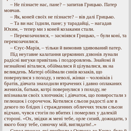
– Не пізнаєте нас, пане? – запитав Грицько. Патер
мовчав.
– Як, коней своїх не пізнаєте? – вів далі Грицько.
– Та ви нас їздили, пане; у тарадайці, – нагадав
Юхим, – тепер ми з коней козаками стали.
– Перекозачилися, – засміявся Грицько, – були коні, та
перекозачилися.
– Єзус-Марія, – тільки й вимовив здивований патер.
Під неугавне калатання церковних дзвонів лунали
радісні вигуки привітань і поздоровлень. Знайомі й
незнайомі віталися, обіймалися й цілувалися, як на
великдень. Матері обіймали синів козаків, що
повернулися з походу, з неволі, жінки – чоловіків і
братів, дівчата знаходили втрачених і давно оплаканих
женихів, батьки, котрі повернулися з походу, не
впізнавали своїх хлопчиків; і дівчаток, що повиростали з
пелюшок і сорочечок. Котилися сльози радості але в
декого по блідих і стражденних обличчях текли сльози
відчаю, чувся стогін по вбитих і померлих у далекій
стороні. «Ох, звідки ж мені тебе, орле сизий, дожидати, з
якого боку тебе, синочку мій, виглядати!..»
Серед прочан, які прийшли з Острога до Києва, була й