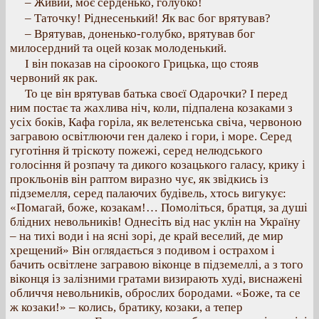
– Живий, моє серденько, голубко!
– Таточку! Ріднесенький! Як вас бог врятував?
– Врятував, доненько-голубко, врятував бог
милосердний та оцей козак молоденький.
І він показав на сіроокого Грицька, що стояв
червоний як рак.
То це він врятував батька своєї Одарочки? І перед
ним постає та жахлива ніч, коли, підпалена козаками з
усіх боків, Кафа горіла, як велетенська свіча, червоною
загравою освітлюючи ген далеко і гори, і море. Серед
гуготіння й тріскоту пожежі, серед нелюдського
голосіння й розпачу та дикого козацького галасу, крику і
прокльонів він раптом виразно чує, як звідкись із
підземелля, серед палаючих будівель, хтось вигукує:
«Помагай, боже, козакам!… Помоліться, братця, за душі
блідних невольників! Однесіть від нас уклін на Україну
– на тихі води і на ясні зорі, де край веселий, де мир
хрещений» Він оглядається з подивом і острахом і
бачить освітлене загравою віконце в підземеллі, а з того
віконця із залізними гратами визирають худі, виснажені
обличчя невольників, оброслих бородами. «Боже, та се
ж козаки!» – колись, братику, козаки, а тепер