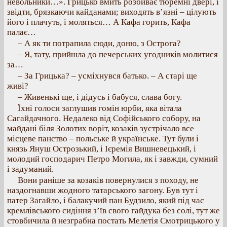
невольники…». Грицько вмить розбиває тюремні двері, і
звідти, брязкаючи кайданами; виходять в’язні – цілують
його і плачуть, і моляться… А Кафа горить, Кафа
палає…
– А як ти потрапила сюди, доню, з Острога?
– Я, тату, прийшла до печерських угодників молитися
за…
– За Грицька? – усміхнувся батько. – А старі ще
живі?
– Живенькі ще, і дідусь і бабуся, слава богу.
Їхні голоси заглушив гомін юрби, яка вітала
Сагайдачного. Недалеко від Софійського собору, на
майдані біля Золотих воріт, козаків зустрічало все
місцеве панство – польське й українське. Тут були і
князь Януш Острозький, і Ієремія Вишневецький, і
молодий господарич Петро Могила, як і завжди, сумний
і задуманий.
Вони раніше за козаків повернулися з походу, не
наздогнавши жодного татарського загону. Був тут і
патер Загайло, і балакучий пан Будзило, який під час
кремлівського сидіння з’їв свого гайдука без солі, тут же
стовбичила й незграбна постать Мелетія Смотрицького у