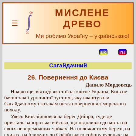
МИСЛЕНЕ
ДРЕВО
☰
Ми робимо Україну – українською!
uk
ru
Сагайдачний
26. Повернення до Києва
Данило Мордовець
Ніколи ще, відтоді як стоїть і квітне Україна, Київ не
бачив такої урочистої зустрічі, яку влаштували
Сагайдачному і козакам після повернення з морського
походу.
Увесь Київ зійшовся на берег Дніпра, туди де
пристало запорозьке військо, що підпливло до міста на
своїх непереможних чайках. На положистому березі, на
схилах, на ближчих до Софійського собору вулицях; на