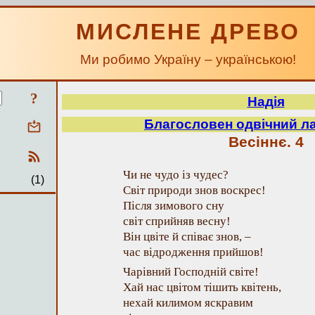
МИСЛЕНЕ ДРЕВО
Ми робимо Україну – українською!
?
Надія
Благословен одвічний л
Весіннє. 4
Чи не чудо із чудес?
(1)
Світ природи знов воскрес!
Після зимового сну
світ сприйняв весну!
Він цвіте й співає знов, –
час відродження прийшов!
Чарівний Господній світе!
Хай нас цвітом тішить квітень,
нехай килимом яскравим