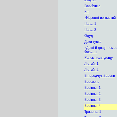
Горобчики
Кіт
«Нарешті вогнисти
Чапа. 1
Чапа. 2
Одуд
Дика гуска
«Дощі й дощі, немов
божа…»
Ранок після дощу
Лютий. 1
Лютий. 2
В передчутті весни
Березень
Весіннє. 1
Весіннє. 2
Весіннє. 3
Весіннє. 4
Травень. 1