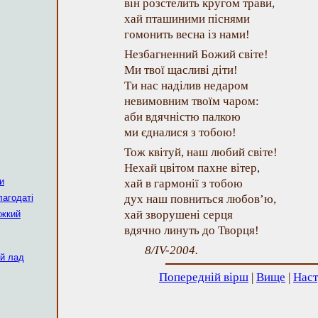
він розстелить кругом трави,
хай пташиними піснями
гомонить весна із нами!
Незбагненний Божий світе!
Ми твої щасливі діти!
Ти нас наділив недаром
невимовним твоїм чаром:
аби вдячністю палкою
ми єдналися з тобою!
Тож квітуй, наш любий світе!
Нехай цвітом пахне вітер,
и
хай в гармонії з тобою
лагодаті
дух наш повниться любов’ю,
хай зворушені серця
яжкий
вдячно линуть до Творця!
8/IV-2004.
ий лад
Попередній вірш
|
Вище
|
Наст