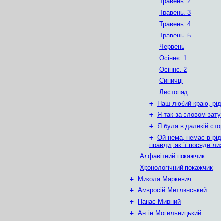
Травень. 2
Травень. 3
Травень. 4
Травень. 5
Червень
Осіннє. 1
Осіннє. 2
Синичці
Листопад
+
Наш любий краю, рід
+
Я так за словом зат
+
Я була в далекій сто
+
Ой нема, немає в рід
правди, як її посяде ли
Алфавітний покажчик
Хронологічний покажчик
+
Микола Маркевич
+
Амвросій Метлинський
+
Панас Мирний
+
Антін Могильницький