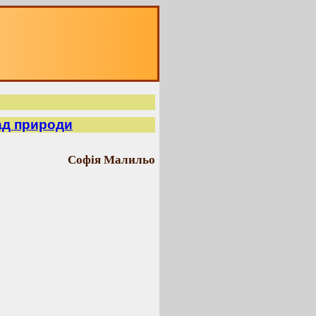
ад природи
Софія Малильо