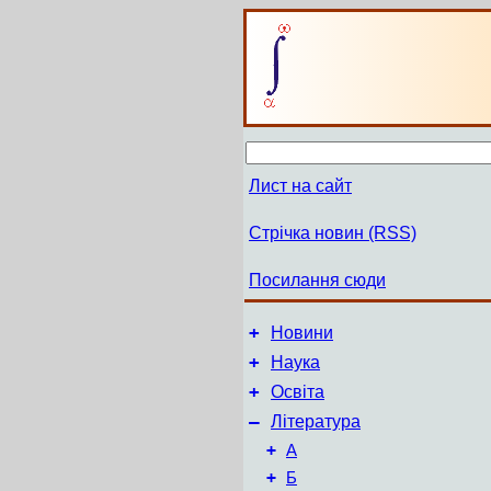
Лист на сайт
Стрічка новин (RSS)
Посилання сюди
+
Новини
+
Наука
+
Освіта
–
Література
+
А
+
Б