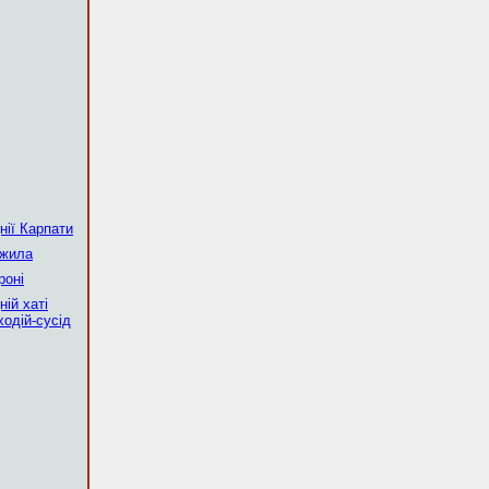
нії Карпати
ужила
роні
ній хаті
ходій-сусід