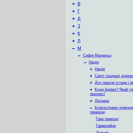
+
В
+
Г
+
Д
+
З
+
К
+
Л
–
М
–
Софія Малильо
–
Надія
+
Надія
+
Святі традиції дідизн
+
Дух прагне істини і б
+
Куди йдемо? Який т
прогрес!
+
Людина
–
Благословен одвічн
природи
Гімн природі
Гармонійне
Зозуля