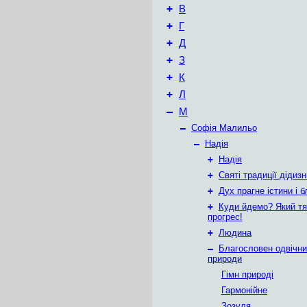
+
В
+
Г
+
Д
+
З
+
К
+
Л
–
М
–
Софія Малильо
–
Надія
+
Надія
+
Святі традиції дідизн
+
Дух прагне істини і б
+
Куди йдемо? Який т
прогрес!
+
Людина
–
Благословен одвічн
природи
Гімн природі
Гармонійне
Зозуля