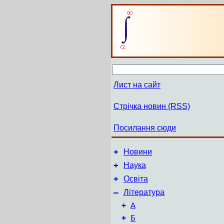
Лист на сайт
Стрічка новин (RSS)
Посилання сюди
+
Новини
+
Наука
+
Освіта
–
Література
+
А
+
Б