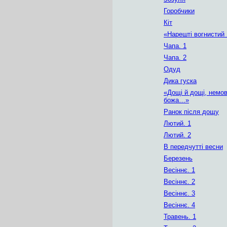
Горобчики
Кіт
«Нарешті вогнисти
Чапа. 1
Чапа. 2
Одуд
Дика гуска
«Дощі й дощі, немов
божа…»
Ранок після дощу
Лютий. 1
Лютий. 2
В передчутті весни
Березень
Весіннє. 1
Весіннє. 2
Весіннє. 3
Весіннє. 4
Травень. 1