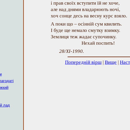
і прав своїх вступити їй не хоче,
але над днями владарюють ночі,
хоч сонце десь на весну курс взяло.
А поки що – осінній сум квилить.
І буде ще немало смутку взимку.
Землиця теж жадає супочинку.
Нехай поспить!
28/XI-1990.
Попередній вірш
|
Вище
|
Наст
и
лагодаті
яжкий
ий лад