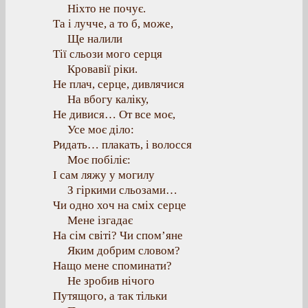
Ніхто не почує.
Та і лучче, а то б, може,
Ще налили
Тії сльози мого серця
Кровавії ріки.
Не плач, серце, дивлячися
На вбогу каліку,
Не дивися… От все моє,
Усе моє діло:
Ридать… плакать, і волосся
Моє побіліє:
І сам ляжу у могилу
З гіркими сльозами…
Чи одно хоч на сміх серце
Мене ізгадає
На сім світі? Чи спом’яне
Яким добрим словом?
Нащо мене споминати?
Не зробив нічого
Путящого, а так тільки