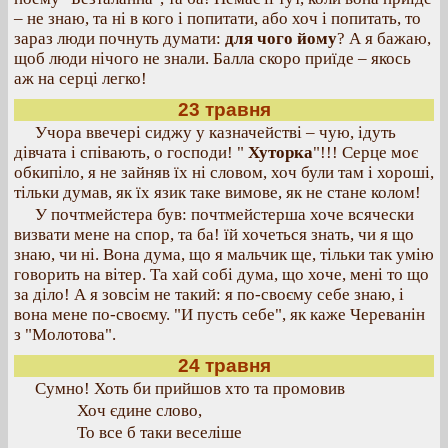
– не знаю, та ні в кого і попитати, або хоч і попитать, то
зараз люди почнуть думати:
для чого йому
? А я бажаю,
щоб люди нічого не знали. Балла скоро приїде – якось
аж на серці легко!
23 травня
Учора ввечері сиджу у казначействі – чую, ідуть
дівчата і співають, о господи! "
Хуторка
"!!! Серце моє
обкипіло, я не зайняв їх ні словом, хоч були там і хороші,
тільки думав, як їх язик таке вимове, як не стане колом!
У почтмейстера був: почтмейстерша хоче всячески
визвати мене на спор, та ба! їй хочеться знать, чи я що
знаю, чи ні. Вона дума, що я мальчик ще, тільки так умію
говорить на вітер. Та хай собі дума, що хоче, мені то що
за діло! А я зовсім не такий: я по-своєму себе знаю, і
вона мене по-своєму. "И пусть себе", як каже Череванін
з "Молотова".
24 травня
Сумно! Хоть би прийшов хто та промовив
Хоч єдине слово,
То все б таки веселіше