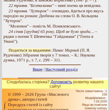
Яківна Рудченко, в заміжжі Борисенко (1847 р. – ?).
22 травня. "Безталанна"
– нині поема ця невідома.
23 травня. "Хуторок" -
очевидно, йдеться про якусь
пародію на романс Дюбюка на слова О. В. Кольцова
"Хуторок".
"Молотов"
– повість М. Помяловського.
24 січня [грудня] 65 року. Щоб не було зради…
–
рядки з поеми Т. Шевченка "Гайдамаки" ("Гонта в
Умані").
Подається за виданням
:
Панас Мирний
(П. Я.
Рудченко) Зібрання творів у 7 томах. – К.: Наукова
думка, 1971 р., т. 7, с. 299 – 311.
Вище
|
Наступний розділ
Сподобалась сторінка?
Допоможіть
розвитку нашого
сайту!
Число завантажень : 2
© 1999 – 2026 Група «Мисленого
158
Модифіковано :
древа», автори статей
7.04.2026
Передрук статей із сайту
Якщо ви помітили
помилку набору
заохочується за умови посилання