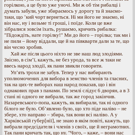
горілкою, а це було уже уночі. Ми ж об тім рибалці і
думать забули, уже збираємось у дорогу та й знаємо-
таки, що ’кий чорт вернеться. Ні ми його не знаємо, ні
він нас, ну і возьме ті гроші, і поїде. Коли це вже
зібралися зовсім їхать, рушаємо, кричить рибалка:
"Підождіть, нате горілку!" Ми до його – горілка; так ми і
не пили – йому віддали, ще й на півкварти дали за те, що
він чесно зробив.
Хай же після цього ніхто не зве наш люд злодіями.
Звісно, в сім’ї, кажуть, не без урода, та все ж таки не
ввесь народ злодії, як пани звикли говорити.
Уп’ять трохи не забув. Тепер у нас вибирають
уполномочених для вибора в земство членів та гласних,
так на цих-те виборах наш народ показав, що і він
однакових прав з панами. По землі слідує 6 дворян, а в 3
стані ні одного не вибрали, так же город закінчив.
Назаревського-попа, кажуть, як вибирали, так ні одного
білого не було. Об’явлено було, що хто піде наліво – не
збере, хто направо – збира, так вони всі наліво. А у
Харківській губер[нії], не знаю в якім повіті, кажуть, що
вибрали предсідателя і членів з своїх, ще й неграмотних.
Так пани кричать так, що ну. "Чого, – каже, – вони нас