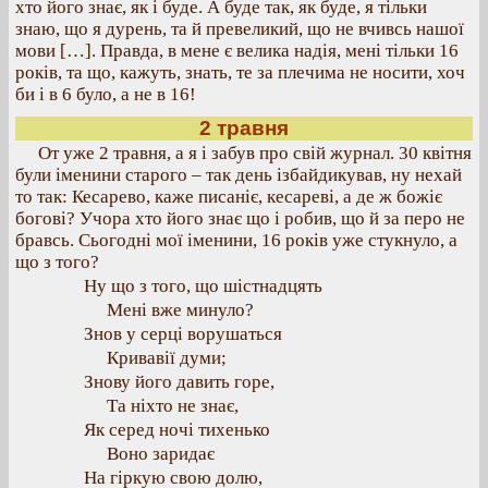
хто його знає, як і буде. А буде так, як буде, я тільки
знаю, що я дурень, та й превеликий, що не вчивсь нашої
мови […]. Правда, в мене є велика надія, мені тільки 16
років, та що, кажуть, знать, те за плечима не носити, хоч
би і в 6 було, а не в 16!
2 травня
От уже 2 травня, а я і забув про свій журнал. 30 квітня
були іменини старого – так день ізбайдикував, ну нехай
то так: Кесарево, каже писаніє, кесареві, а де ж божіє
богові? Учора хто його знає що і робив, що й за перо не
бравсь. Сьогодні мої іменини, 16 років уже стукнуло, а
що з того?
Ну що з того, що шістнадцять
Мені вже минуло?
Знов у серці ворушаться
Кривавії думи;
Знову його давить горе,
Та ніхто не знає,
Як серед ночі тихенько
Воно заридає
На гіркую свою долю,