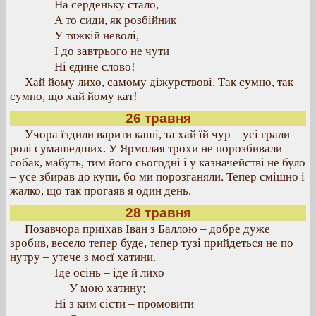
На серденьку стало,
А то сиди, як розбійник
У тяжкій неволі,
І до завтрього не чути
Ні єдине слово!
Хай йому лихо, самому діжурствові. Так сумно, так
сумно, що хай йому кат!
26 травня
Учора їздили варити каші, та хай їй чур – усі грали
ролі сумашедших. У Ярмолая трохи не порозбивали
собак, мабуть, тим його сьогодні і у казначействі не було
– усе збирав до купи, бо ми порозганяли. Тепер смішно і
жалко, що так прогаяв я один день.
28 травня
Позавчора приїхав Іван з Баллою – добре дуже
зробив, весело тепер буде, тепер тузі прийдеться не по
нутру – утече з моєї хатини.
Іде осінь – іде й лихо
У мою хатину;
Ні з ким сісти – промовити