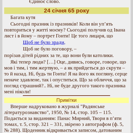
Єдиноє слово.
24 січня 65 року
Багата кутя
Сьогодні празник із празників! Коли він уп’ять
повториться у житті моєму? Сьогодні получив од Івана
лист і в йому – портрет Гонти! Це того лицаря, що
Щоб не було зради,
Щоб не було поговору, –
порізав дітей рідних за те, що вони були католики.
Які тепер люди? […] Оце, дивись, говоре, говоре, що
мов і тим, і тим жертвую, – а як прийдеться до скрути –
то й назад. Ні, будь ти Гонта! Я на його як погляну, серце
неначе здавлене, так і опуститься. Що за обличчя, що за
погляд страшний?.. Ні, не буде другого такого празника
мені ніколи!
Примітки
Вперше надруковано в журналі "Радянське
літературознавство", 1950, № 14, стор. 105 – 115.
Подається за виданням: Панас Мирний, Твори в п’яти
томах, т. 5, стор. 321 – 331, звірено з автографом (ф. 5,
№ 288). Щоденник відкривається записом, датованим