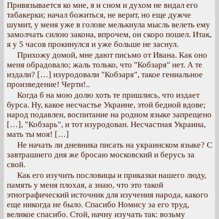
Привязывается ко мне, я и сном и духом не видал его
табакерки; начал божиться, не верит, но еще дужче
шумит, у меня уже в голове мелькнула мысль велеть ему
замолчать силою закона, впрочем, он скоро пошел. Итак,
я у 5 часов прокинулся и уже больше не заснул.
Прихожу домой, мне дают письмо от Ивана. Как оно
меня обрадовало; жаль только, что "Кобзаря" нет. А те
издали? […] изуродовали "Кобзаря", такое гениальное
произведение! Черти!..
Когда б на мою долю хоть те пришлись, что издает
бурса. Ну, какое несчастье Украине, этой бедной вдове;
народ подавлен, воспитание на родном языке запрещено
[…], "Кобзарь", и тот изуродован. Несчастная Украина,
мать ты моя! […]
Не начать ли дневника писать на украинском языке? С
завтрашнего дня же бросаю московский и берусь за
свой.
Как его изучить пословицы и приказки нашего люду,
память у меня плохая, а знаю, что это такой
этнографический источник для изучения народа, какого
еще никогда не было. Спасибо Номису за его труд,
великое спасибо. Стой, начну изучать так: возьму