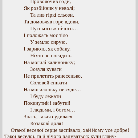
Проволочив годи,
Як розбійник у неволі;
Та лив гіркі сльози,
Та домовляв горе вдови,
Путнього ж нічого…
І положать моє тіло
У землю сирую,
І зариють, як собаку,
Ніхто не посадить
На могилі калиноньку;
Зозуля кувати
Не прилетить ранесенько,
Соловей співати
На могилоньку не сяде…
І буду лежати
Покинутий і забутий
І людьми, і богом…
Знать, такая судилася
Козакові доля!
Отакої веселої серце заспівало, хай йому усе добре!
Такої веселої, та й нічого радуваться: куди гляну-