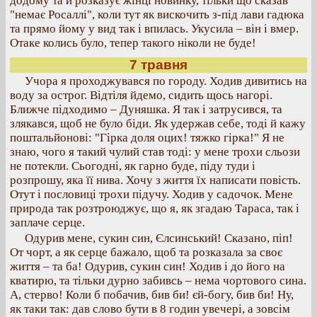
додому та й розказує жінці новинку, тільки що сказав
"немає Росаллі", коли тут як вискочить з-під лави гадюка
та прямо йому у вид так і впилась. Укусила – він і вмер.
Отаке колись було, тепер такого ніколи не буде!
7 травня
Учора я проходжувався по городу. Ходив дивитись на
воду за острог. Відтіля йдемо, сидить щось нагорі.
Ближче підходимо – Дуняшка. Я так і затрусився, та
злякався, щоб не було біди. Як удержав себе, тоді й кажу
поштальйонові: "Гірка доля оцих! тяжко гірка!" Я не
знаю, чого я такий чулий став тоді: у мене трохи сльози
не потекли. Сьогодні, як гарно буде, піду туди і
розпрошу, яка її нива. Хочу з життя їх написати повість.
Отут і пословиці трохи підучу. Ходив у садочок. Мене
природа так розтроюджує, що я, як згадаю Тараса, так і
заплаче серце.
Одурив мене, сукин син, Єлсинський! Сказано, піп!
От чорт, а як серце бажало, щоб та розказала за своє
життя – та ба! Одурив, сукин син! Ходив і до його на
кватирю, та тільки дурно забивсь – нема чортового сина.
А, стерво! Коли б побачив, бив би! єй-богу, бив би! Ну,
як таки так: дав слово бути в 8 годин увечері, а зовсім