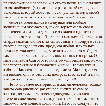
припомаженной головой. И в его-то песне вы и слышите
голос любящего (значит –
говор
– язык, о!) молодого
человека, который хочет всячески усладить слух своей
самки. Теперь отчего он перестает петь? Очень просто.
Человек, женившись на девушке или вообще
женщине, им обожаемой, как-то теряет часть своей
поэтической жизни и далее все охладевает до тех пор,
пока не начнется проза. То же и с соловьем. Он счастлив,
спарувавшися: он поет, желая доставить и подруге своей
счастье, покуда нет еще продукта любви. Как только
начала самка несть яичка, уже поэзия лопается. Сядет
самка на яичка – лопнула поэзия, начинается проза. О
материальном благосостоянии, об устройстве как можно
поблагоприятнее и безопаснее жизни – только уже и
заботы. Наконец, третий период – дети. Мать отдается
им вполне: она готова сама пострадать за детей, а муж
уже далеко – у нее есть утешение – дети!!
Не то ли самое повторяется в жизни человека, только
как-то совершеннее, разумнее? Значит, те самые
зачатки, которые в человека доведены до высшей
степени совершенства, находятся и в животном, только в
каком-то полусонном состоянии. Из этого следует, что