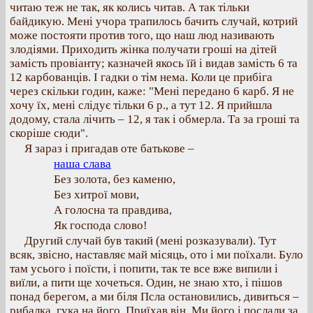
читаю теж не так, як колись читав. А так тільки
байдикую. Мені учора трапилось бачить случай, котрий
може постояти против того, що наш люд називають
злодіями. Приходить жінка получати гроші на дітей
замість провіанту; казначей якось їй і видав замість 6 та
12 карбованців. І гадки о тім нема. Коли це прибіга
через скільки годин, каже: "Мені передано 6 карб. Я не
хочу їх, мені слідує тільки 6 р., а тут 12. Я прийшла
додому, стала лічить – 12, я так і обмерла. Та за гроші та
скоріше сюди".
Я зараз і пригадав оте батькове –
наша слава
Без золота, без каменю,
Без хитрої мови,
А голосна та правдива,
Як господа слово!
Другий случай був такий (мені розказували). Тут
всяк, звісно, наставляє май місяць, ото і ми поїхали. Було
там усього і поїсти, і попити, так те все вже випили і
виїли, а пити ще хочеться. Один, не знаю хто, і пішов
понад берегом, а ми біля Псла остановились, дивиться –
рибалка, гука на його. Приїхав він. Ми його і послали за