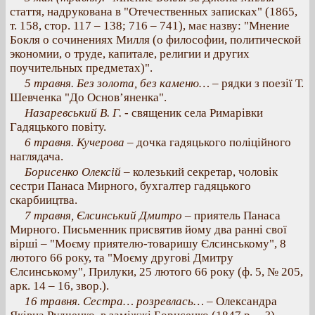
стаття, надрукована в "Отечественных записках" (1865,
т. 158, стор. 117 – 138; 716 – 741), має назву: "Мнение
Бокля о сочинениях Милля (о философии, политической
экономии, о труде, капитале, религии и других
поучительных предметах)".
5 травня. Без золота, без каменю…
– рядки з поезії Т.
Шевченка "До Основ’яненка".
Назаревський В. Г. -
священик села Римарівки
Гадяцького повіту.
6 травня. Кучерова
– дочка гадяцького поліційного
наглядача.
Борисенко Олексій
– колезький секретар, чоловік
сестри Панаса Мирного, бухгалтер гадяцького
скарбиицтва.
7 травня, Єлсинський Дмитро
– приятель Панаса
Мирного. Письменник присвятив йому два ранні свої
вірші – "Моєму приятелю-товаришу Єлсинському", 8
лютого 66 року, та "Моєму другові Дмитру
Єлсинському", Прилуки, 25 лютого 66 року (ф. 5, № 205,
арк. 14 – 16, звор.).
16 травня. Сестра… розревлась…
– Олександра