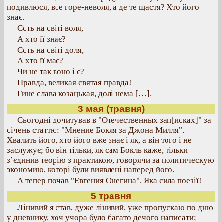
подивлюся, все горе-неволя, а де те щастя? Хто його
знає.
Єсть на світі воля,
А хто її знає?
Єсть на світі доля,
А хто її має?
Чи не так воно і є?
Правда, великая святая правда!
Гине слава козацькая, долі нема […].
3 мая (травня)
Сьогодні дочитував в "Отечественных зап[исках]" за
січень статтю: "Мнение Бокля за Джона Милля".
Хвалить його, хто його вже знає і як, а він того і не
заслужує; бо він тільки, як сам Бокль каже, тільки
з’єдинив теорію з практикою, говорячи за политическую
экономию, которі були виявлені наперед його.
А тепер почав "Евгения Онегина". Яка сила поезії!
5 травня
Лінивий я став, дуже лінивий, уже пропускаю по дню
у дневнику, хоч учора було багато дечого написати;