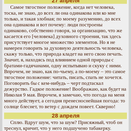
27 апреля
Самое тягостное положение, когда нет человека,
тоска, не знаю, до всех ли она одинакова или ко мне
только, и такая злобная; по моему разумению, до всех
она одинакова и вот почему: люди построены
одинаково, собственно говоря, за организацию, что же
касается его [человека] духовного строения, так здесь
присутствует многое множество элементов. Но я не
намерен говорить за духовную деятельность человека,
скажу только, что природа кладет на него свою печать.
Значит, я, находясь под влиянием одной природы с
братами-гадячанами, одну испытываю и скуку с ними.
Впрочем, не знаю, как по-чьему, а по-моему – это самое
тягостное положение: читать, писать, спать не хочется.
Поговорить бы с кем-нибудь – черт подтаскал
дежурство. Гадкое положение! Воображаю, как будет на
Николая 9 мая. Впрочем, я замечаю, что погода на меня
много действует, а сегодня пренесноснейшая погода: то
солнце блеснет, то ветер с дождем повеет. Скверно!
28 апреля
Сплю. Вдруг шум, что за шум? Присяжный, чтоб он
треснул, кричит, что у него подшучено табакерку.