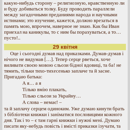
какую-нибудь сторону – религиозную, нравственную ли
и буду добиваться толку. Буду проводить параллели
между загадочными преданиями народа и научными
истинами; это изучение, кажется, должно врезаться в
память мою, впрочем, наверное не знаю. Как бы Иван
приехал на каникулы, то с ним бы порахуваться, а то…
пусто!..
29 квітня
Оце і сьогодні думав над приказками. Думав-думав і
нічого не видумав […]. Тепер серце рветься, хоче
виливати своєю мовою сльози бідної вдовиці, та ба! не
тямить, тільки тихо-тихесенько заплаче та й засне.
Пригадаю батька:
А я… а я
Тілько вмію плакать,
Тілько сльози за Украйну…
А слова – немає! –
та й заплачу серцем одиноким. Уже думаю кинути брать
з бібліотеки книжки і заніматися пословицями кожного
дня. Так і то – є там гарні книжки і нужні мені. Думаю
писати яку-небудь повість і вмісті приказки ізучати, та