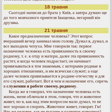
18 травня
Сьогодні написав до брата у Київ, а завтра думаю ще
до того мовчазного приятеля Іващенка, негарний він
друзяка.
21 травня
Какое предназначение человека? Этот вопрос
вчерашний вечер занимал мою голову. Думал я, думал, и
все выходила чепуха. Мне говорили так: первое
назначение человека есть привязанность к своему
родному, т. е. к отцу и матери, далее эта привязанность
растет, и когда человек подрастает, он начинает
привязываться к тем знакомым, с которыми родные в
хороших отношениях, и им всячески служит; а еще
далее человек привязывается к родине-отечеству и для
его служит, работает. Вот в чем и назначение его, сиречь
в
служении и работе своему, родному
.
Когда же я говорил, что назначение человека есть
жизнь, меня обличали в этом, говоря, что и животное
живет, но я, как над этим вопросом мало думал, то не
мог хорошо и спорить. Животное живет, говорят. Гм!
Что же человек, как не высшее и развитое животное?