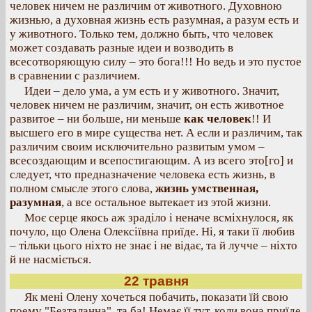
человек ничем не различим от животного. Духовною
жизнью, а духовная жизнь есть разумная, а разум есть и
у животного. Только тем, должно быть, что человек
может создавать разные идеи и возводить в
всесотворяющую силу – это бога!!! Но ведь и это пустое
в сравнении с различием.
Идеи – дело ума, а ум есть и у животного. Значит,
человек ничем не различим, значит, он есть животное
развитое – ни больше, ни меньше
как человек
!! И
высшего его в мире существа нет. А если и различим, так
различим своим исключительно развитым умом –
всесоздающим и всепостигающим. А из всего это[го] и
следует, что предназначение человека есть жизнь, в
полном смысле этого слова,
жизнь умственная,
разумная
, а все остальное вытекает из этой жизни.
Моє серце якось аж зраділо і неначе всміхнулося, як
почуло, що Олена Олексіївна приїде. Ні, я таки її любив
– тільки цього ніхто не знає і не відає, та й лучче – ніхто
й не насміється.
22 травня
Як мені Олену хочеться побачить, показати їй свою
поему "Безталанна", та ба! Немає її тут, коли вона приїде