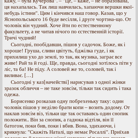
кажу, – була Кучерова". – "Це, – каже, – не образована,
ця нахапалась. Так лиш навчилась, хапаючи вершки якої-
небудь істини". Цим і кінчився наш говор. Казав, що у
Яснопольського 16 буде весілля, і друге чортзна-що. От
чоловік він чудний. Хоче йти по естественному
факультету, а не читав нічого по єстественній історії.
Тричі чудний!
Сьогодні, пообідавши, пішов у садочок. Боже, як і
хороше! Груша, сливи цвітуть, бджілка гуде, і як
прихилиш ухо до землі, то так, як музика, заграє все
живе! Рай та й годі. Ще, правда, сьогодні хотілось піти у
ліс, та ба! Не піду. А соловей же то, соловей, так і
виливає. […]
Сьогодні у каз[начействі] нарисував з одної жінки
зразок обличчя – не таке зовсім, тільки так сидить і така
одежа.
Борисенко розказав одну побрехеньку таку: один
чоловік пішов у неділю брати копи – возить додому. От
наклав зовсім віз, тільки ще так остававсь один снопик
положити.. Він за снопик, а гадюка відтіля, він її
батогом, поки бив, поки і вбив. Вона, здихаючи, і
крикнула: "Скажіть Наталі, що немає Росаллі". Приїхав