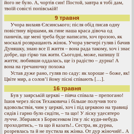
його не було. А, чортів син! Постой, завтра я тобі дам,
твоїй совісті попівській!
9 травня
Учора вилаяв Єлсинського; після обід писав одну
повістину віршами, як гине наша краса дівоча од
паничів, ще мені треба буде написати, хоч прозою, як
москалі розвращають жінок. Учора увечері гуляв і бачив
Дуняшку, знаю все її життя – вона рада такому, хоч і знає
добре, що гірко так жити. Сьогодні, може, напишу її
життя; любивши оддалась, ще із радістю – дурна! А
вона на гречаночку похожа
Устав дуже рано, гуляв по саду: як хороше – боже, як!
Цвіте мир, а солов’ї йому пісні співають […].
16 травня
Був у заярській церкві – півча співала – препогано!
Ішов через лісок Техаковича і більше получив того
вдовольствія, чим у церкві, хоч і під церквою на травиці
сидів і гарно було сидіти, – та що! У ліску удесятеро
лучче. Збирався з Борисенком іти у ліс куди-небудь
проходитись, – та що й казать!.. Сестра, як дурна,
розревлась та й не пустила як жінка. От дур жіночий!.. А