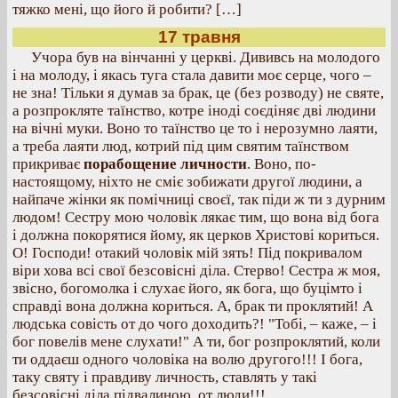
тяжко мені, що його й робити? […]
17 травня
Учора був на вінчанні у церкві. Дививсь на молодого
і на молоду, і якась туга стала давити моє серце, чого –
не зна! Тільки я думав за брак, це (без розводу) не святе,
а розпрокляте таїнство, котре іноді соєдіняє дві людини
на вічні муки. Воно то таїнство це то і нерозумно лаяти,
а треба лаяти люд, котрий під цим святим таїнством
прикриває
порабощение личности
. Воно, по-
настоящому, ніхто не сміє зобижати другої людини, а
найпаче жінки як помічниці своєї, так піди ж ти з дурним
людом! Сестру мою чоловік лякає тим, що вона від бога
і должна покорятися йому, як церков Христові кориться.
О! Господи! отакий чоловік мій зять! Під покривалом
віри хова всі свої безсовісні діла. Стерво! Сестра ж моя,
звісно, богомолка і слухає його, як бога, що буцімто і
справді вона должна кориться. А, брак ти проклятий! А
людська совість от до чого доходить?! "Тобі, – каже, – і
бог повелів мене слухати!" А ти, бог розпроклятий, коли
ти оддаєш одного чоловіка на волю другого!!! І бога,
таку святу і правдиву личность, ставлять у такі
безсовісні діла підвалиною, от люди!!!