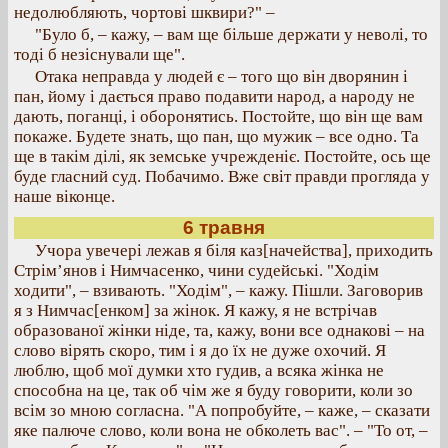
недолюбляють, чортові шквири?" –
"Було б, – кажу, – вам ще більше держати у неволі, то
тоді б незіснували ще".
Отака неправда у людей є – того що він дворянин і
пан, йому і дається право подавити народ, а народу не
дають, поганці, і оборонятись. Постойте, що він ще вам
покаже. Будете знать, що пан, що мужик – все одно. Та
ще в такім ділі, як земське учрежденіє. Постойте, ось ще
буде гласний суд. Побачимо. Вже світ правди прогляда у
наше віконце.
6 травня
Учора увечері лежав я біля каз[начейства], приходить
Стрім’янов і Нимчасенко, чини судейські. "Ходім
ходити", – взивають. "Ходім", – кажу. Пішли. Заговорив
я з Нимчас[енком] за жінок. Я кажу, я не встрічав
образованої жінки ніде, та, кажу, вони все однакові – на
слово вірять скоро, тим і я до їх не дуже охочий. Я
люблю, щоб мої думки хто гудив, а всяка жінка не
способна на це, так об чім же я буду говорити, коли зо
всім зо мною согласна. "А попробуйте, – каже, – сказати
яке палюче слово, коли вона не обколеть вас". – "То от, –