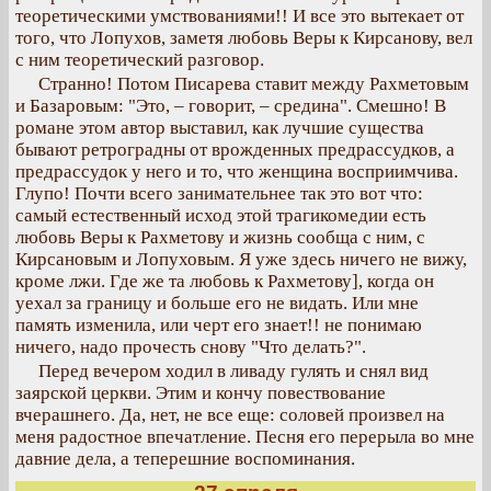
теоретическими умствованиями!! И все это вытекает от
того, что Лопухов, заметя любовь Веры к Кирсанову, вел
с ним теоретический разговор.
Странно! Потом Писарева ставит между Рахметовым
и Базаровым: "Это, – говорит, – средина". Смешно! В
романе этом автор выставил, как лучшие существа
бывают ретроградны от врожденных предрассудков, а
предрассудок у него и то, что женщина восприимчива.
Глупо! Почти всего занимательнее так это вот что:
самый естественный исход этой трагикомедии есть
любовь Веры к Рахметову и жизнь сообща с ним, с
Кирсановым и Лопуховым. Я уже здесь ничего не вижу,
кроме лжи. Где же та любовь к Рахметову], когда он
уехал за границу и больше его не видать. Или мне
память изменила, или черт его знает!! не понимаю
ничего, надо прочесть снову "Что делать?".
Перед вечером ходил в ливаду гулять и снял вид
заярской церкви. Этим и кончу повествование
вчерашнего. Да, нет, не все еще: соловей произвел на
меня радостное впечатление. Песня его перерыла во мне
давние дела, а теперешние воспоминания.