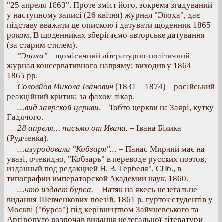
"25 апреля 1863". Проте зміст його, зокрема згадуваний
у наступному записі (26 квітня) журнал "Эпоха", дає
підставу вважати це опискою і датувати щоденник 1865
роком. В щоденниках зберігаємо авторське датування
(за старим стилем).
"Эпоха"
– щомісячний літературно-політичний
журнал консервативного напряму; виходив у 1864 –
1865 рр.
Соловйов Микола Іванович
(1831 – 1874) – російський
реакційний критик; за фахом лікар.
…вид заярской церкви. –
Тобто церкви на Заярі, кутку
Гадячого.
28 апреля… письмо от Ивана.
– Івана Білика
(Рудченка).
…изуродовали "Кобзаря"…
– Панас Мирний має на
увазі, очевидно, "Кобзарь" в переводе русских поэтов,
изданный под редакцией Н. В. Гербеля", СПб., в
типографии императорской Академии наук, 1860.
…что издает бурса.
– Натяк на якесь нелегальне
видання Шевченкових поезій. 1861 р. гурток студентів у
Москві ("бурса") під керівництвом Зайчневського та
Аргіропуло розпочав видання нелегальної літератури