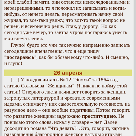
моей слабой памяти, они остаются неисследованными и
неразрешенными, то я положил их записывать и когда-
нибудь, от нечего делать, пересматривать начну свой
журнал, то все-таки увижу, что вот-то такой вопрос не
решен, и всеконечно решу. Итак, у дорогу! Но как
сегодня уже вечер, то завтра утром постараюсь унесть
мои впечатления.
Глупо! будто это уже так нужно непременно записать
сегодняшние впечатления, что я еще пишу
"
постараюсь
", как бы обязан кому что-либо. И смешно,
и глупо!
26 апреля
[…] У полдня читал в № 12 "Эпохи" за 1864 год
статью Соловьева "Женщинам". Я никак не пойму этой
статьи! С первого листа начинает говорить за женщин,
затронутых литературой и чреватых современными
идеями, отнимает у них самостоятельную готовность на
разумное дело – они вообще податливы. Потом говорит,
что развитие женщины задержано
проституциею
. Не
понимаю этого слова, искал у словаре – нет. Далее
доходит до романа "Что делать?". Это, говорит, картина
развращения благородной женской натуры хитрыми