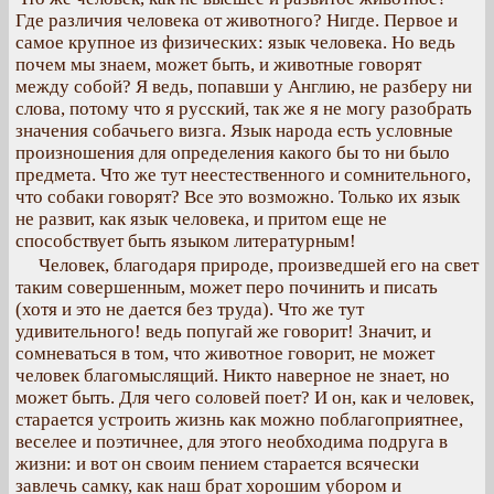
Где различия человека от животного? Нигде. Первое и
самое крупное из физических: язык человека. Но ведь
почем мы знаем, может быть, и животные говорят
между собой? Я ведь, попавши у Англию, не разберу ни
слова, потому что я русский, так же я не могу разобрать
значения собачьего визга. Язык народа есть условные
произношения для определения какого бы то ни было
предмета. Что же тут неестественного и сомнительного,
что собаки говорят? Все это возможно. Только их язык
не развит, как язык человека, и притом еще не
способствует быть языком литературным!
Человек, благодаря природе, произведшей его на свет
таким совершенным, может перо починить и писать
(хотя и это не дается без труда). Что же тут
удивительного! ведь попугай же говорит! Значит, и
сомневаться в том, что животное говорит, не может
человек благомыслящий. Никто наверное не знает, но
может быть. Для чего соловей поет? И он, как и человек,
старается устроить жизнь как можно поблагоприятнее,
веселее и поэтичнее, для этого необходима подруга в
жизни: и вот он своим пением старается всячески
завлечь самку, как наш брат хорошим убором и