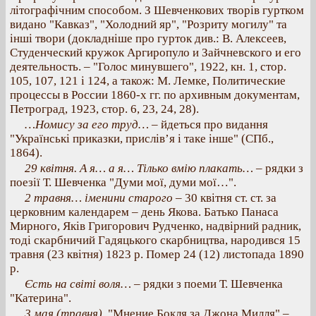
літографічним способом. З Шевченкових творів гуртком
видано "Кавказ", "Холодний яр", "Розриту могилу" та
інші твори (докладніше про гурток див.: В. Алексеев,
Студенческий кружок Аргиропуло и Зайчневского и его
деятельность. – "Голос минувшего", 1922, кн. 1, стор.
105, 107, 121 і 124, а також: М. Лемке, Политические
процессы в России 1860-х гг. по архивным документам,
Петроград, 1923, стор. 6, 23, 24, 28).
…Номису за его труд…
– йдеться про видання
"Українські приказки, прислів’я і таке інше" (СПб.,
1864).
29 квітня. А я… а я… Тілько вмію плакать…
– рядки з
поезії Т. Шевченка "Думи мої, думи мої…".
2 травня… іменини старого
– 30 квітня ст. ст. за
церковним календарем – день Якова. Батько Панаса
Мирного, Яків Григорович Рудченко, надвірний радник,
тоді скарбничий Гадяцького скарбництва, народився 15
травня (23 квітня) 1823 р. Помер 24 (12) листопада 1890
р.
Єсть на світі воля…
– рядки з поеми Т. Шевченка
"Катерина".
3 мая (травня).
"Мнение Бокля за Джона Милля" –