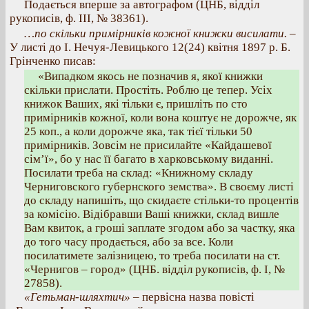
Подається вперше за автографом (ЦНБ, відділ
рукописів, ф. III, № 38361).
…по скільки примірників кожної книжки висилати. –
У листі до І. Нечуя-Левицького 12(24) квітня 1897 р. Б.
Грінченко писав:
«Випадком якось не позначив я, якої книжки
скільки прислати. Простіть. Роблю це тепер. Усіх
книжок Ваших, які тільки є, пришліть по сто
примірників кожної, коли вона коштує не дорожче, як
25 коп., а коли дорожче яка, так тієї тільки 50
примірників. Зовсім не присилайте «Кайдашевої
сім’ї», бо у нас її багато в харковському виданні.
Посилати треба на склад: «Книжному складу
Черниговского губернского земства». В своєму листі
до складу напишіть, що скидаєте стільки-то процентів
за комісію. Відібравши Ваші книжки, склад вишле
Вам квиток, а гроші заплате згодом або за частку, яка
до того часу продається, або за все. Коли
посилатимете залізницею, то треба посилати на ст.
«Чернигов – город» (ЦНБ. відділ рукописів, ф. І, №
27858).
«Гетьман-шляхтич»
– первісна назва повісті