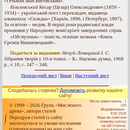
«Гетьман Іван Виговський».
Білиловський
Кесар (Цезар) Олександрович (1859 –
1934) – український поет і перекладач, видавець
альманаху «Складка» (Харків, 1896, і Петербург, 1897).
За освітою – медик. В перші роки радянської влади
працював у Народному комісаріаті закордонних справ.
«Одступник»
– повість, пізніше названа «Князь
Єремія Вишневецький».
Подається за виданням
:
Нечуй-Левицький І. С.
Зібрання творів у 10-и томах. – К.: Наукова думка, 1968
р., т. 10, с. 347 – 348.
Попередній лист
|
Вище
|
Наступний лист
Сподобалась сторінка?
Допоможіть
розвитку нашого
сайту!
Число завантажень : 1
© 1999 – 2026 Група «Мисленого
105
Модифіковано :
древа», автори статей
9.02.2026
Передрук статей із сайту
Якщо ви помітили
помилку набору
заохочується за умови посилання
на цiй сторiнцi,
(гіперпосилання) на наш сайт
видiлiть її мишкою