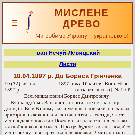
МИСЛЕНЕ
ДРЕВО
☰
Ми робимо Україну – українською!
Іван Нечуй-Левицький
Листи
10.04.1897 р.
До Бориса Грінченка
10 (22) квітня
1897 року 10 квітня. Київ. Ново-
1897 р.
єлизавет[инська], № 19-й
Вельмишановний Борисе Дмитровичу!
Вчора одібрав Ваш лист з пошти, але не знаю, що
діяти, бо Ви в Вашому листі мені не написали, по скільки
примірників кожної книжки висилати в «склад», як-от
мені недавно писали з Полтави, визначаючи, по скільки
кожної книжки висилати. Про це, будьте ласкаві, подайте
мені звістку, то я зараз і вишлю книжки. З моїх книжок