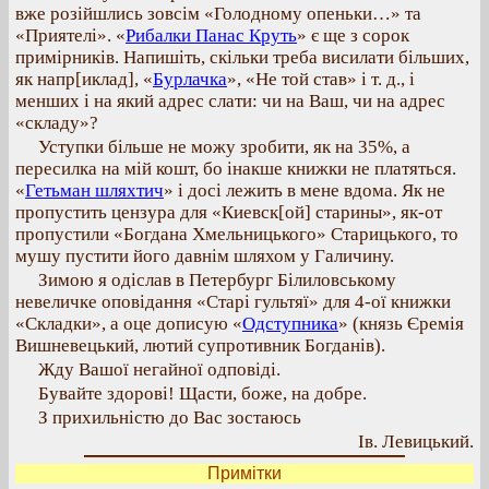
вже розійшлись зовсім «Голодному опеньки…» та
«Приятелі». «
Рибалки Панас Круть
» є ще з сорок
примірників. Напишіть, скільки треба висилати більших,
як напр[иклад], «
Бурлачка
», «Не той став» і т. д., і
менших і на який адрес слати: чи на Ваш, чи на адрес
«складу»?
Уступки більше не можу зробити, як на 35%, а
пересилка на мій кошт, бо інакше книжки не платяться.
«
Гетьман шляхтич
» і досі лежить в мене вдома. Як не
пропустить цензура для «Киевск[ой] старины», як-от
пропустили «Богдана Хмельницького» Старицького, то
мушу пустити його давнім шляхом у Галичину.
Зимою я одіслав в Петербург Білиловському
невеличке оповідання «Старі гультяї» для 4-ої книжки
«Складки», а оце дописую «
Одступника
» (князь Єремія
Вишневецький, лютий супротивник Богданів).
Жду Вашої негайної одповіді.
Бувайте здорові! Щасти, боже, на добре.
З прихильністю до Вас зостаюсь
Ів. Левицький.
Примітки