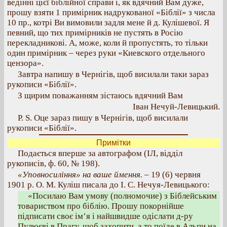
ведінні цієї біблійної справи і, як вдячний Вам дуже,
прошу взяти 1 примірник надрукованої «Біблії» з числа
10 пр., котрі Ви вимовили задля мене й д. Кулішевої. Я
певний, що тих примірників не пустять в Росію
перекладникові. А, може, коли й пропустять, то тільки
один примірник – через руки «Киевского отдельного
цензора».
Завтра напишу в Чернігів, щоб висилали таки зараз
рукописи «Біблії».
З щирим поважанням зістаюсь вдячний Вам
Іван Нечуй-Левицький.
P. S. Оце зараз пишу в Чернігів, щоб висилали
рукописи «Біблії».
Примітки
Подається вперше за автографом (ІЛ, відділ
рукописів, ф. 60, № 198).
«Уповносиління» на ваше ймення. –
19 (6) червня
1901 р. О. М. Куліш писала до І. С. Нечуя-Левицького:
«Посилаю Вам умову (полномочие) з Біблейським
товариством про біблію. Прошу покорнійше
підписати своє ім’я і найшвидше одіслати д-ру
Пулюєві в Прагу, щоб захопити, а то поїде в Альпи на