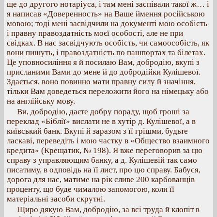
ще до другого нотаріуса, і там мені заспівали такої ж… і
я написав «Доверенность» на Ваше ймення російською
мовою; тоді мені засвідчили на документі мою особість
і правну правоздатність моєї особості, але не при
свідках. В нас засвідчують особість, чи самоособість, як
вони пишуть, і правоздатність по пашпортах та білетах.
Це уповносиління я й посилаю Вам, добродію, вкупі з
присланими Вами до мене й до добродійки Кулішевої.
Здається, воно повинно мати правну силу й значіння,
тільки Вам доведеться переложити його на німецьку або
на англійську мову.
Ви, добродію, даєте добру пораду, щоб гроші за
переклад «Біблії» вислати не в хутір д. Кулішевої, а в
київський банк. Вкупі й заразом з її грішми, будьте
ласкаві, переведіть і мою частку в «Общество взаимного
кредита» (Крещатик, № 198). Я вже переговорив за цю
справу з управляющим банку, а д. Кулішевій так само
писатиму, в одповідь на її лист, про цю справу. Бабуся,
дорога для нас, матиме на рік сливе 200 карбованців
проценту, що буде чималою запомогою, коли її
матеріальні засоби скрутні.
Щиро дякую Вам, добродію, за всі труда й клопіт в