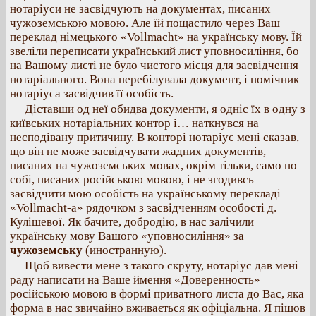
нотаріуси не засвідчують на документах, писаних
чужоземською мовою. Але їй пощастило через Ваш
переклад німецького «Vollmacht» на українську мову. Їй
звеліли переписати український лист уповносиління, бо
на Вашому листі не було чистого місця для засвідчення
нотаріального. Вона перебілувала документ, і помічник
нотаріуса засвідчив її особість.
Діставши од неї обидва документи, я одніс їх в одну з
київських нотаріальних контор і… наткнувся на
несподівану притичину. В конторі нотаріус мені сказав,
що він не може засвідчувати жадних документів,
писаних на чужоземських мовах, окрім тільки, само по
собі, писаних російською мовою, і не згодивсь
засвідчити мою особість на українському перекладі
«Vollmacht-a» рядочком з засвідченням особості д.
Кулішевої. Як бачите, добродію, в нас залічили
українську мову Вашого «уповносиління» за
чужоземську
(иностранную).
Щоб вивести мене з такого скруту, нотаріус дав мені
раду написати на Ваше ймення «Доверенность»
російською мовою в формі приватного листа до Вас, яка
форма в нас звичайно вживається як офіціальна. Я пішов