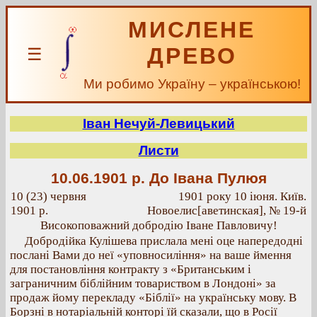
МИСЛЕНЕ
ДРЕВО
☰
Ми робимо Україну – українською!
Іван Нечуй-Левицький
Листи
10.06.1901 р.
До Івана Пулюя
10 (23) червня
1901 року 10 іюня. Київ.
1901 р.
Новоелис[аветинская], № 19-й
Високоповажний добродію Іване Павловичу!
Добродійка Кулішева прислала мені оце напередодні
послані Вами до неї «уповносиління» на ваше ймення
для постановління контракту з «Британським і
заграничним біблійним товариством в Лондоні» за
продаж йому перекладу «Біблії» на українську мову. В
Борзні в нотаріальній конторі їй сказали, що в Росії