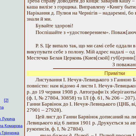
Треба справу доводити до кінця: заварив кашу –
каша вилізе з горщика. Виправлену «Книгу бытия
Нарікання д. Пулюя на Чернігів – надаремні, бо в
знали й ми.
Бувайте здорові!
Поспішайте з «удостоверением». Поваж[аюч
P. S. Це випало так, що ми самі себе оддали 
викупувати себе з полону. Мій адрес надалі – од 
Местечко Белая Церковь (Киев[ской] губ[ернии])
З поважанн
Примітки
Листування І. Нечуя-Левицького з Ганною Б
повністю: нам відомо 4 листи І. Нечуя-Левицьког
р. до 19 червня 1908 р. Автографи їх зберігають
(ф. І, № 27804, 30858) та ІЛ (ф. 61, № 206 – 207)
[2]
Ганни Барвінок до І. Нечуя-Левицького (ЦНБ, від
ла
27901 – 27928).
Цей лист до Ганни Барвінок дописаний на лис
 Лукича
Левицького від 6 липня 1901 р. Друкується за а
а Комарова
рукописів, ф. І, № 27804).
 Грінченка
…того бажає д. Пулюй.
– І. Пулюй просив І