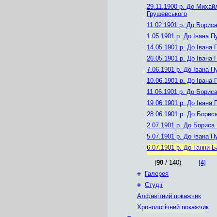
29.11.1900 р.
До Михай
Грушевського
11.02.1901 р.
До Бориса
1.05.1901 р.
До Івана П
14.05.1901 р.
До Івана 
26.05.1901 р.
До Івана 
7.06.1901 р.
До Івана П
10.06.1901 р.
До Івана 
11.06.1901 р.
До Бориса
19.06.1901 р.
До Івана 
28.06.1901 р.
До Бориса
2.07.1901 р.
До Бориса 
5.07.1901 р.
До Івана П
6.07.1901 р.
До Ганни Б
(
90
/ 140)
[4]
+
Галерея
+
Студії
Алфавітний покажчик
Хронологічний покажчик