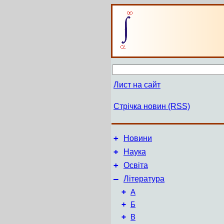
Лист на сайт
Стрічка новин (RSS)
+
Новини
+
Наука
+
Освіта
–
Література
+
А
+
Б
+
В