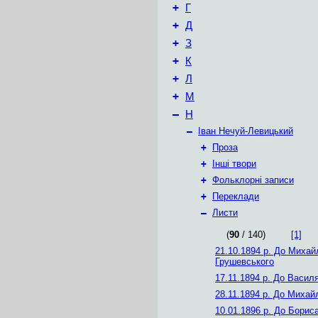
+
Г
+
Д
+
З
+
К
+
Л
+
М
–
Н
–
Іван Нечуй-Левицький
+
Проза
+
Інші твори
+
Фольклорні записи
+
Переклади
–
Листи
(
90
/ 140)
[1]
21.10.1894 р.
До Михай
Грушевського
17.11.1894 р.
До Василя
28.11.1894 р.
До Михайл
10.01.1896 р.
До Бориса