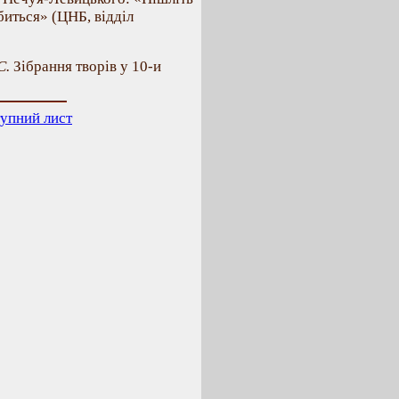
биться» (ЦНБ, відділ
С.
Зібрання творів у 10-и
упний лист