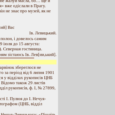
 не жалуй масла, бо… ще й
» вже одіслали в Прагу.
ін не знає про музей, як не
ий] Вас
Ів. Левицький.
в полон, і довелось самим
9 іюля до 15 августа:
. Северная гостиница.
ям зістаюсь Ів. Лев[ии,ький].
арвінок збереглося не
о за період від 6 липня 1901
ся у відділах рукописів ЦНБ
. Відомо також 29 листів
діл рукописів, ф. І, № 27899,
ті І. Пулюя до І. Нечуя-
втографом (ЦНБ, відділ
. Нечуя-Левицького: «Пішліть