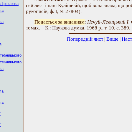
 Грінченка
сей лист і пані Кулішевій, щоб вона знала, що ро
ла
рукописів, ф. І, № 27804).
Подається за виданням
:
Нечуй-Левицький І. 
ла
томах. – К.: Наукова думка, 1968 р., т. 10, с. 389.
ї
Попередній лист
|
Вище
|
Наст
а
тебницького
тебницького
ла
ла
ла
ї
ї