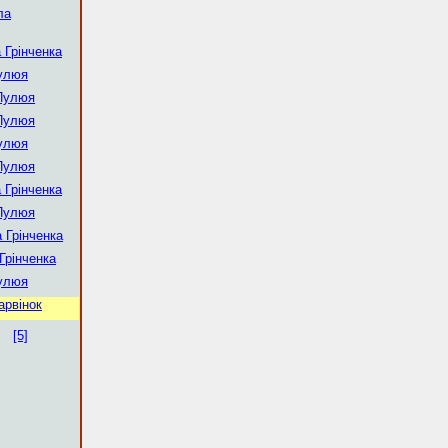
ла
 Грінченка
улюя
Пулюя
Пулюя
улюя
Пулюя
 Грінченка
Пулюя
 Грінченка
Грінченка
улюя
арвінок
[5]