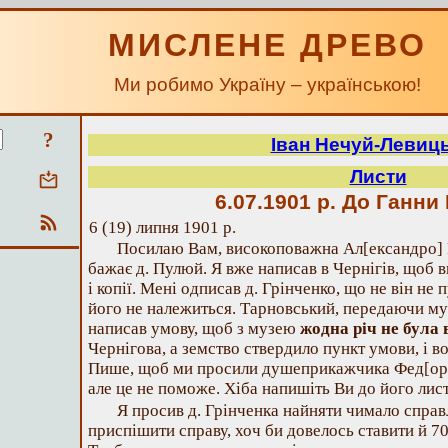
МИСЛЕНЕ ДРЕВО
Ми робимо Україну – українською!
?
Іван Нечуй-Левиц
Листи
6.07.1901 р.
До Ганни 
6 (19) липня 1901 р.
Посилаю Вам, високоповажна Ал[ександро] М
бажає д. Пулюй. Я вже написав в Чернігів, щоб в
і копії. Мені одписав д. Грінченко, що не він не 
його не належиться. Тарновський, передаючи му
написав умову, щоб з музею
жодна річ не була
Чернігова, а земство ствердило пункт умови, і во
Пише, щоб ми просили душеприкажчика Фед[о
але це не поможе. Хіба напишіть Ви до його ли
Я просив д. Грінченка найняти чимало справ
приспішити справу, хоч би довелось ставити й 70