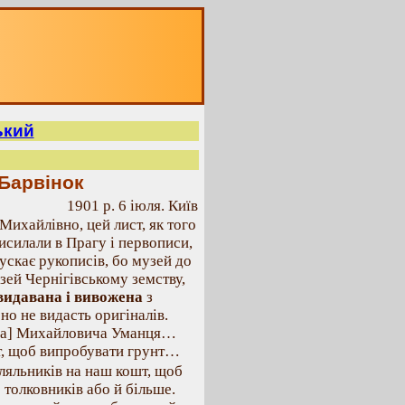
ький
Барвінок
1901 p. 6 іюля. Київ
ихайлівно, цей лист, як того
исилали в Прагу і первописи,
пускає рукописів, бо музей до
зей Чернігівському земству,
 видавана і вивожена
з
но не видасть оригіналів.
ра] Михайловича Уманця…
ст, щоб випробувати грунт…
ляльників на наш кошт, щоб
 толковників або й більше.