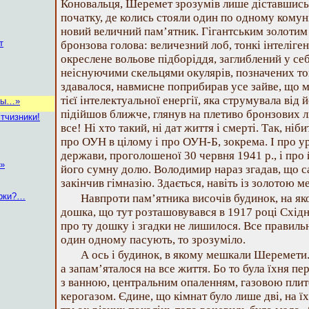
Коновальця, Шеремет зрозумів лише діставшись 
початку, де колись стояли один по одному комуні
новий величний пам’ятник. Гігантським золотим 
т
бронзова голова: величезний лоб, тонкі інтеліген
окреслене вольове підборіддя, заглиблений у себ
неіснуючими скельцями окулярів, позначених т
здавалося, навмисне поприбирав усе зайве, що 
тієї інтелектуальної енергії, яка струмувала від
ны…»
підійшов ближче, глянув на плетиво бронзових л
ітчизники!
все! Ні хто такий, ні дат життя і смерті. Так, ні
про ОУН в цілому і про ОУН-Б, зокрема. І про у
держави, проголошеної 30 червня 1941 р., і про 
!»
його сумну долю. Володимир нараз згадав, що с
закінчив гімназію. Здається, навіть із золотою м
ірки?…
Навпроти пам’ятника височів будинок, на як
дошка, що тут розташовувався в 1917 році Схід
про ту дошку і згадки не лишилося. Все правиль
один одному пасують, то зрозуміло.
А ось і будинок, в якому мешкали Шеремети. 
а запам’яталося на все життя. Бо то була їхня п
з ванною, центральним опаленням, газовою плит
керогазом. Єдине, що кімнат було лише дві, на ї