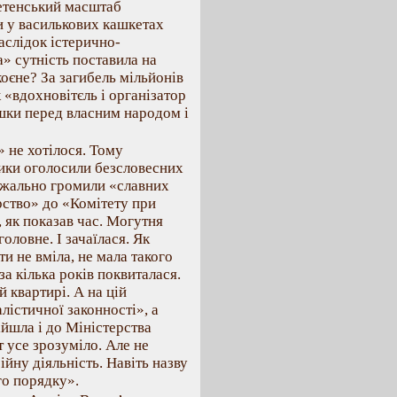
летенський масштаб
и у василькових кашкетах
наслідок істерично-
» сутність поставила на
коєне? За загибель мільйонів
 «вдохновітєль і організатор
ішки перед власним народом і
» не хотілося. Тому
ики оголосили безсловесних
езжально громили «славних
рство» до «Комітету при
 як показав час. Могутня
оловне. І зачаїлася. Як
и не вміла, не мала такого
за кілька років поквиталася.
й квартирі. А на цій
лістичної законності», а
йшла і до Міністерства
 усе зрозуміло. Але не
йну діяльність. Навіть назву
го порядку».