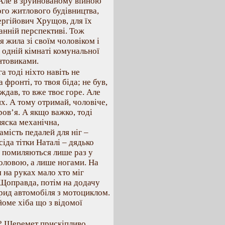
 Але в зруйнованому війною
ого житлового будівництва,
ергійович Хрущов, для їх
анній перспективі. Тож
я жила зі своїм чоловіком і
 одній кімнаті комунальної
онтовиками.
а тоді ніхто навіть не
фронті, то твоя біда; не був,
ждав, то вже твоє горе. Але
их. А тому отримай, чоловіче,
ров’я. А якщо важко, тоді
ляска механічна,
мість педалей для ніг –
сіда тітки Наталі – дядько
, помиляються лише раз у
головою, а лише ногами. На
м на руках мало хто міг
 Щоправда, потім на додачу
брид автомобіля з мотоциклом.
оме хіба що з відомої
в? Шеремет прискіпливо