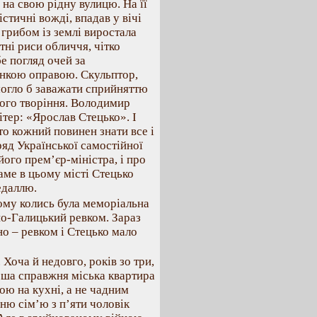
на свою рідну вулицю. На її
стичні вожді, впадав у вічі
грибом із землі виростала
тні риси обличчя, чітко
е погляд очей за
онкою оправою. Скульптор,
могло б заважати сприйняттю
 його творіння. Володимир
ітер: «Ярослав Стецько». І
бито кожний повинен знати все і
ряд Української самостійної
його прем’єр-міністра, і про
аме в цьому місті Стецько
едаллю.
ому колись була меморіальна
но-Галицький ревком. Зараз
но – ревком і Стецько мало
Хоча й недовго, років зо три,
ерша справжня міська квартира
ою на кухні, а не чадним
хню сім’ю з п’яти чоловік