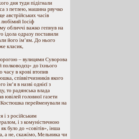
ого дня туди підігнали
са з петлею, машина рвучко
ще австрійських часів
ш любімий Іосіф
ому обличчі важко гепнув на
го ідола одразу поставили
ли його ім’ям. До нього
же класик,
дорогою – вулицями Суворова
й полководєц» до їхнього
го часу в крові втопив
шка, співвітчизників якого
о ім’я в назві однієї з
у, то радянська влада
ав ювілей головної газети
цю Костюшка перейменували на
я і з російським
ералом, і з комуністичною
як було до «совітів», інша
а, а не, скажімо, Мельника чи