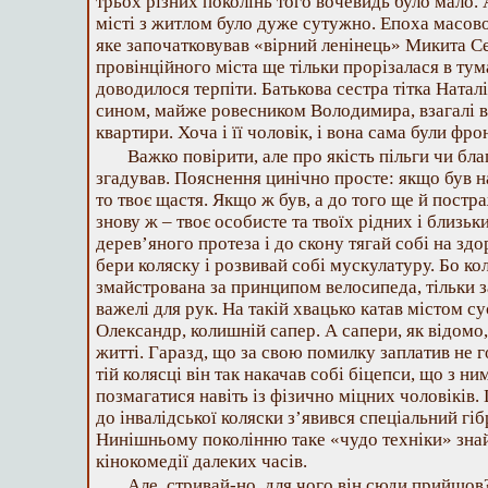
трьох різних поколінь того вочевидь було мало.
місті з житлом було дуже сутужно. Епоха масов
яке започатковував «вірний ленінець» Микита С
провінційного міста ще тільки прорізалася в тум
доводилося терпіти. Батькова сестра тітка Наталі
сином, майже ровесником Володимира, взагалі в
квартири. Хоча і її чоловік, і вона сама були фр
Важко повірити, але про якість пільги чи благ
згадував. Пояснення цинічно просте: якщо був на 
то твоє щастя. Якщо ж був, а до того ще й постра
знову ж – твоє особисте та твоїх рідних і близьк
дерев’яного протеза і до скону тягай собі на здо
бери коляску і розвивай собі мускулатуру. Бо ко
змайстрована за принципом велосипеда, тільки за
важелі для рук. На такій хвацько катав містом су
Олександр, колишній сапер. А сапери, як відомо
житті. Гаразд, що за свою помилку заплатив не 
тій колясці він так накачав собі біцепси, що з ни
позмагатися навіть із фізично міцних чоловіків.
до інвалідської коляски з’явився спеціальний гі
Нинішньому поколінню таке «чудо техніки» знай
кінокомедії далеких часів.
Але, стривай-но, для чого він сюди прийшо