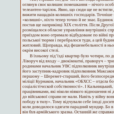
оглянув своє колишнє помешкання – нічого особл
телеантен-тарілок. Явно, що сюди ще не встигли 
вижити нащадків колишніх господарів. Точніше –
«колишні», ніхто тепер точно й не знає. Будин
постав ще наприкінці XIX століття. Після Другої 
розміщалося обласне управління внутрішніх спр
приїздом воно отримало відбудоване по війні п
польської тюрми і перебралося туди, а цей буди
житловий. Щоправда, від фешенебельності в ньо
окрім високої стелі.
В їхньому під’їзді квартир було чотири, по д
Ліворуч від входу – двокімнатні, праворуч – три
родинами начальник УВС підполковник внутрішн
його заступник-кадровик підполковник Максаков
першому – Шеремет-старший, його безпосередні
міліції Курнаков, начальник «ОБХСС – отдєла бо
соціалістічєской собствєнності». І Кальницький,
працівниками, які ніколи ніякого відношення ні 
до військової справи не мали. Навіть у війну во
побєду в тилу». Тому відчували себе іноді досить
коли доводилося одягати парадний мундир. Бо в
він був армійського зразка. Останній же справж