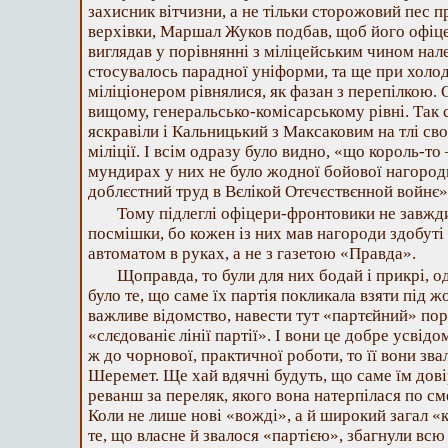
захисник вітчизни, а не тільки сторожовий пес п
верхівки, Маршал Жуков подбав, щоб його офіце
виглядав у порівнянні з міліцейським чином нал
стосувалось парадної уніформи, та ще при холодн
міліціонером рівнялися, як фазан з перепілкою. 
вищому, генеральсько-комісарському рівні. Так
яскравіли і Кальницький з Максаковим на тлі сво
міліції. І всім одразу було видно, «що король-то
мундирах у них не було жодної бойової нагороди
доблєстний труд в Вєлікой Отєчєствєнной войнє» 
Тому підлеглі офіцери-фронтовики не завжди
посмішки, бо кожен із них мав нагороди здобуті 
автоматом в руках, а не з газетою «Правда».
Щоправда, то були для них бодай і прикрі, о
було те, що саме їх партія покликала взяти під 
важливе відомство, навести тут «партєйний» пор
«слєдованіє лінії партії». І вони це добре усві
ж до чорнової, практичної роботи, то її вони зва
Шеремет. Ще хай вдячні будуть, що саме їм дові
реванш за переляк, якого вона натерпілася по см
Коли не лише нові «вожді», а й широкий загал «
те, що власне й звалося «партією», збагнули вс