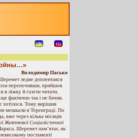
uk
ru
войны…»
Володимир Пасько
 Шеремет ледве доплентався
рохи перепочивши, прийшов
я в ліжку й газети читати.
 ще фактично так і не бачив.
е хотілося. Тому вирішив
они мешкали в Теренграді. По
а, вже через кілька місяців
кої Жовтневої Соціалістичної
Маркса. Шеремет пам’ятає, як
а невисокому постаменті