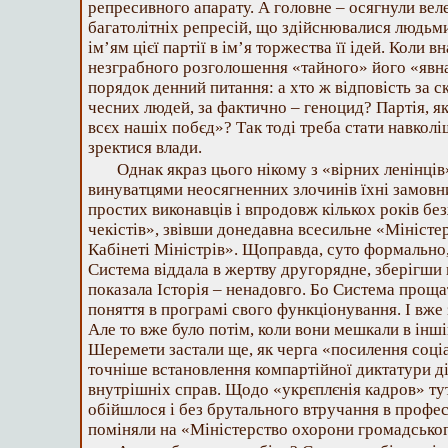
репресивного апарату. А головне – осягнули ве
багатолітніх репресій, що здійснювалися людьм
ім’ям цієї партії в ім’я торжества її ідей. Коли в
незграбного розголошення «тайного» його «явна
порядок денний питання: а хто ж відповість за с
чесних людей, за фактично – геноцид? Партія, як
всєх нашіх побєд»? Так тоді треба стати навкол
зректися влади.
Однак якраз цього нікому з «вірних ленінців
винуватцями неосягненних злочинів їхні замовн
простих виконавців і впродовж кількох років б
чекістів», звівши донедавна всесильне «Міністе
Кабінеті Міністрів». Щоправда, суто формально,
Система віддала в жертву другорядне, зберігши г
показала Історія – ненадовго. Бо Система прощат
поняття в програмі свого функціонування. І вже 
Але то вже було потім, коли вони мешкали в інші
Шеремети застали ще, як черга «посилення соціа
точніше встановлення компартійної диктатури ді
внутрішніх справ. Щодо «укрєплєнія кадров» тут
обійшлося і без брутального втручання в професі
поміняли на «Міністерство охорони громадсько