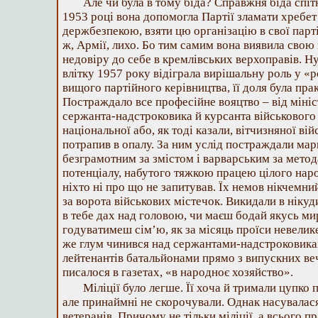
Але чи була в тому біда? Справжня біда спі
1953 році вона допомогла Партії зламати хребет
держбезпекою, взяти цю організацію в свої партій
ж, Армії, лихо. Бо тим самим вона виявила свою 
недовіру до себе в кремлівських верхоправів. Ну,
влітку 1957 року відіграла вирішальну роль у «
вищого партійного керівництва, її доля була пра
Постраждало все професійне вояцтво – від мініс
сержанта-надстроковика й курсанта військового
національної або, як тоді казали, вітчизняної ві
потрапив в опалу. За ним услід постраждали марш
безграмотним за змістом і варварським за мет
потенціалу, набутого тяжкою працею цілого наро
ніхто ні про що не запитував. Їх немов нікчемни
за ворота військових містечок. Викидали в нікуди
в тебе дах над головою, чи маєш бодай якусь ми
годуватимеш сім’ю, як за місяць проїси невелик
же глум чинився над сержантами-надстроковик
лейтенантів батальйонами прямо з випускних веч
писалося в газетах, «в народноє хозяйство».
Міліції було легше. Її хоча й тримали цупко
але принаймні не скорочували. Однак насувалася
ветеранів. Причому не тільки міліції, а всього п