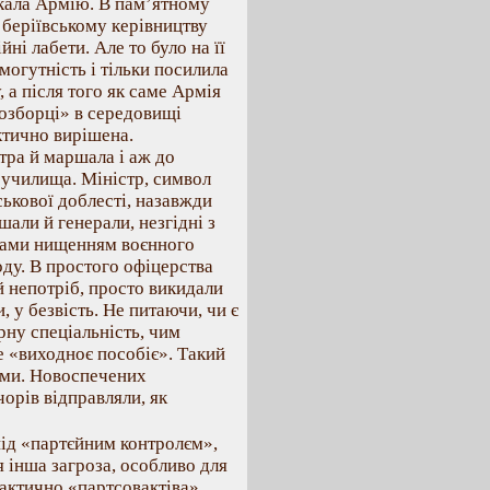
ткала Армію. В пам’ятному
 беріївському керівництву
ні лабети. Але то було на її
могутність і тільки посилила
 а після того як саме Армія
розборці» в середовищі
ктично вирішена.
тра й маршала і аж до
 училища. Міністр, символ
йськової доблесті, назавжди
али й генерали, незгідні з
одами нищенням воєнного
ду. В простого офіцерства
й непотріб, просто викидали
, у безвість. Не питаючи, чи є
рну спеціальність, чим
е «виходноє пособіє». Такий
ами. Новоспечених
орів відправляли, як
 під «партєйним контролєм»,
 інша загроза, особливо для
рактично «партсовактіва»,