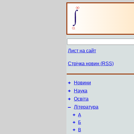
Лист на сайт
Стрічка новин (RSS)
+
Новини
+
Наука
+
Освіта
–
Література
+
А
+
Б
+
В