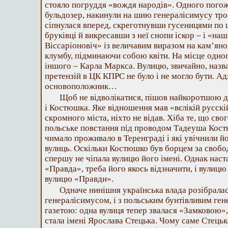
стояло погруддя «вождя народів». Одного погож
бульдозер, накинули на шию генералісимусу тро
сіпнулася вперед, скреготнувши гусеницями по 
бруківці й викресавши з неї снопи іскор – і «на
Віссаріоновіч» із величавим виразом на кам’ян
клумбу, підминаючи собою квіти. На місце одно
іншого – Карла Маркса. Вулицю, звичайно, назва
претензій в ЦК КПРС не було і не могло бути. Ад
основоположник…
Щоб не відволікатися, пішов найкоротшою 
і Костюшка. Яке відношення мав «вєлікій русскі
скромного міста, ніхто не відав. Хіба те, що сво
польське повстання під проводом Тадеуша Костю
чимало проживало в Теренграді і які увічнили йог
вулиць. Оскільки Костюшко був борцем за свобод
спершу не чіпала вулицю його імені. Однак наст
«Правда», треба його якось відзначити, і вули
вулицю «Правди».
Одначе нинішня українська влада розібралас
генералісимусом, і з польським бунтівливим ген
газетою: одна вулиця тепер звалася «Замковою», 
стала імені Ярослава Стецька. Чому саме Стецьк