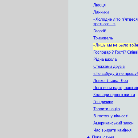
Любця
Ланники
«Холодне літо п’ятдеся
третього…»
Георгій
Трибовель
«Лишь бы не было вой
Господарі? Гості? Співв
Рідна школа
Стежками друзів
«Не забуду й не прощу
Левко. Льова. Лео
Чого вони варті, наші з
Кольори одного життя
Ген ризику
Творити націю
В гостях у вічності
Американський закон
Час збирати каміння
+
Пора істини