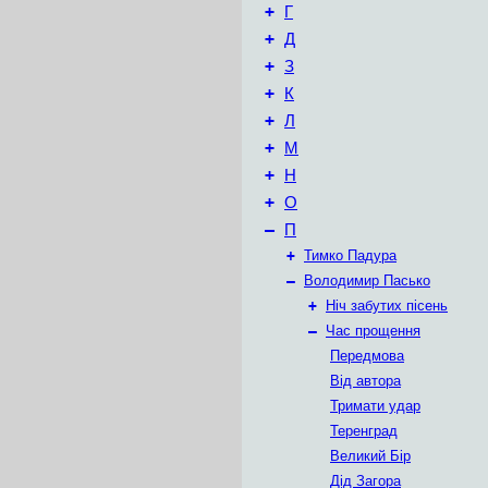
+
Г
+
Д
+
З
+
К
+
Л
+
М
+
Н
+
О
–
П
+
Тимко Падура
–
Володимир Пасько
+
Ніч забутих пісень
–
Час прощення
Передмова
Від автора
Тримати удар
Теренград
Великий Бір
Дід Загора