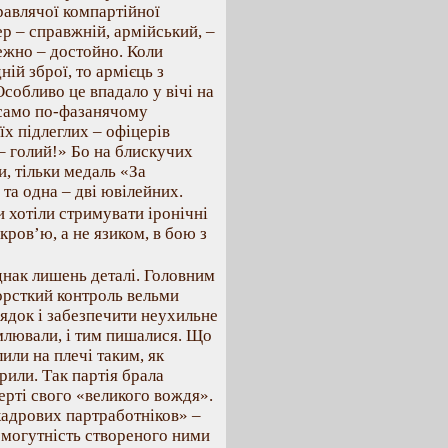
равлячої компартійної
р – справжній, армійський, –
ежно – достойно. Коли
ій зброї, то армієць з
Особливо це впадало у вічі на
 само по-фазанячому
їх підлеглих – офіцерів
 – голий!» Бо на блискучих
, тільки медаль «За
та одна – дві ювілейних.
 хотіли стримувати іронічні
кров’ю, а не язиком, в бою з
днак лишень деталі. Головним
жорсткий контроль вельми
ядок і забезпечити неухильне
домлювали, і тим пишалися. Що
лили на плечі таким, як
рили. Так партія брала
ерті свого «великого вождя».
кадрових партработніков» –
ю могутність створеного ними