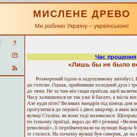
МИСЛЕНЕ ДРЕВО
Ми робимо Україну – українською!
?
Час прощення
«Лишь бы не было 
Розморений їздою в задушливому автобусі,
до готелю. Однак, прийнявши холодний душ і т
до тями. Не за тим він сюди приїхав, щоб валятис
Часу залишилося не так уже й багато, а міста він
Але куди піти? Великих мандрів під кінець дня н
прогулятися до першої з двох квартир, в яких в
вулиці Сталіна, як вона тоді називалася. Щоправд
по їхньому приїзді, якраз до 40-ї річниці «Вели
революції», її перейменували на вулицю Карла 
те сталося. На початку вулиці був скверик, де н