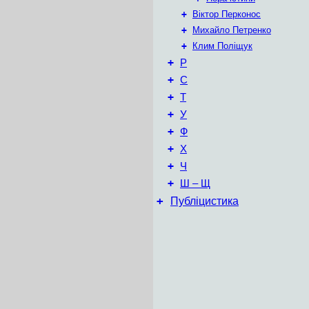
+
Віктор Перконос
+
Михайло Петренко
+
Клим Поліщук
+
Р
+
С
+
Т
+
У
+
Ф
+
Х
+
Ч
+
Ш – Щ
+
Публіцистика