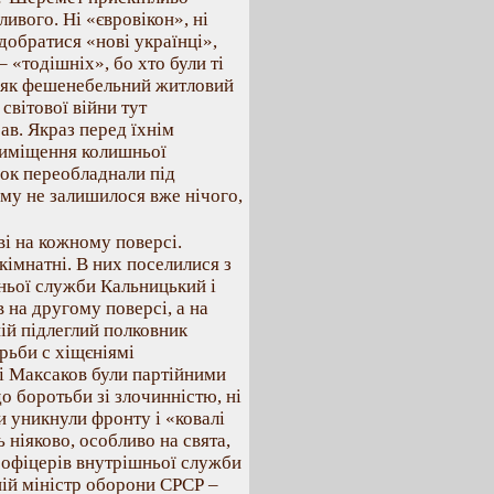
ивого. Ні «євровікон», ні
добратися «нові українці»,
 «тодішніх», бо хто були ті
ок як фешенебельний житловий
світової війни тут
ав. Якраз перед їхнім
риміщення колишньої
нок переобладнали під
му не залишилося вже нічого,
ві на кожному поверсі.
кімнатні. В них поселилися з
ьої служби Кальницький і
 на другому поверсі, а на
й підлеглий полковник
рьби с хіщєніямі
 і Максаков були партійними
до боротьби зі злочинністю, ні
ни уникнули фронту і «ковалі
 ніяково, особливо на свята,
 офіцерів внутрішньої служби
ній міністр оборони СРСР –