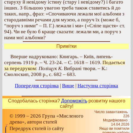
старуху й невідому істину (стару і невідому?) і багато
інших. З більшою увагою треба також ставитись й до
таких, напр., фраз: «Спочиваючи лежали мої альбоми з
стародавніми речами для музею, а поруч їх (може б,
“поруч з ними” – П. Г.) лежали і ми» («Сліпе щастя» ст.
94). Чи не було б краще сказати: лежали ми, а поруч з
нами мої альбоми?
Примітки
Вперше надруковано: Книгарь. – Київ, липень-
серпень 1919 р. – Ч. 23-24. – С. 1618 – 1619.
Подається
за передруком
:
Поліщук К.
Вибрані твори. – К.:
Смолоскип, 2008 р., с. 682 – 683.
Попередня сторінка
|
Вище
|
Наступна сторінка
Сподобалась сторінка?
Допоможіть
розвитку нашого
сайту!
Число завантажень :
© 1999 – 2026 Група «Мисленого
226
Модифіковано :
древа», автори статей
14.04.2026
Передрук статей із сайту
Якщо ви помітили
помилку набору