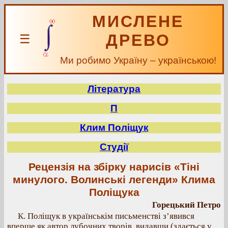
МИСЛЕНЕ
ДРЕВО
☰
Ми робимо Україну – українською!
Література
П
Клим Поліщук
Студії
Рецензія на збірку нарисів «Тіні
минулого. Волинські легенди» Клима
Поліщука
Горецький Петро
К. Поліщук в українськім письменстві з’явився
вперше як автор лубочних творів, видавши (здається у