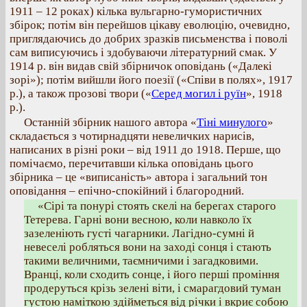
1911 – 12 роках) кілька вульгарно-гумористичних
збірок; потім він перейшов цікаву еволюцію, очевидно,
приглядаючись до добрих зразків письменства і поволі
сам виписуючись і здобуваючи літературний смак. У
1914 р. він видав свій збірничок оповідань («Далекі
зорі»); потім вийшли його поезії («Співи в полях», 1917
р.), а також прозові твори («
Серед могил і руїн
», 1918
р.).
Останній збірник нашого автора «
Тіні минулого
»
складається з чотирнадцяти невеличких нарисів,
написаних в різні роки – від 1911 до 1918. Перше, що
помічаємо, перечитавши кілька оповідань цього
збірника – це «виписаність» автора і загальний тон
оповідання – епічно-спокійний і благородний.
«Сірі та понурі стоять скелі на берегах старого
Тетерева. Гарні вони весною, коли навколо їх
зазеленіють густі чагарники. Лагідно-сумні й
невеселі робляться вони на заході сонця і стають
такими величними, таємничими і загадковими.
Вранці, коли сходить сонце, і його перші проміння
продеруться крізь зелені віти, і смарагдовий туман
густою наміткою здійметься від річки і вкриє собою