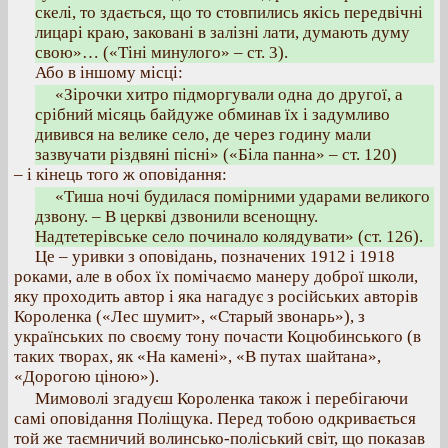
скелі, то здається, що то стовпились якісь передвічні
лицарі краю, заковані в залізні лати, думають думу
свою»… («Тіні минулого» – ст. 3).
Або в іншому місці:
«Зірочки хитро підморгували одна до другої, а
срібний місяць байдуже обминав їх і задумливо
дивився на велике село, де через годину мали
зазвучати різдвяні пісні» («Біла панна» – ст. 120)
– і кінець того ж оповідання:
«Тиша ночі будилася помірними ударами великого
дзвону. – В церкві дзвонили всенощну.
Надтетерівське село починало колядувати» (ст. 126).
Це – уривки з оповідань, позначених 1912 і 1918
роками, але в обох їх помічаємо манеру доброї школи,
яку проходить автор і яка нагадує з російських авторів
Короленка («Лес шумит», «Старый звонарь»), з
українських по своєму тону почасти Коцюбинського (в
таких творах, як «На камені», «В путах шайтана»,
«Дорогою ціною»).
Мимоволі згадуєш Короленка також і перебігаючи
самі оповідання Поліщука. Перед тобою одкривається
той же таємничий волинсько-поліський світ, що показав