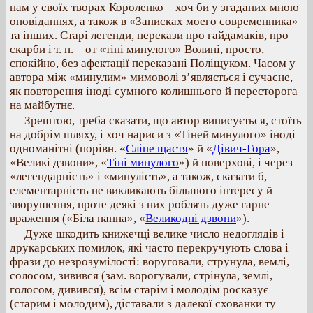
нам у своїх творах Короленко – хоч би у згаданих мною
оповіданнях, а також в «Записках моего современника»
та інших. Старі легенди, перекази про гайдамаків, про
скарби і т. п. – от «тіні минулого» Волині, просто,
спокійно, без афектації переказані Поліщуком. Часом у
автора між «минулим» мимоволі з’являється і сучасне,
як повторення іноді сумного колишнього й пересторога
на майбутнє.
Зрештою, треба сказати, що автор виписується, стоїть
на добрім шляху, і хоч нариси з «Тіней минулого» іноді
одноманітні (порівн. «
Сліпе щастя
» й «
Дівич-Гора
»,
«Великі дзвони», «
Тіні минулого
») й поверхові, і через
«легендарність» і «минулість», а також, сказати б,
елементарність не викликають більшого інтересу й
зворушення, проте деякі з них роблять дуже гарне
враження («Біла панна», «
Великодні дзвони
»).
Дуже шкодить книжечці велике число недоглядів і
друкарських помилок, які часто перекручують слова і
фрази до незрозумілості: воруговали, струнула, вемлі,
солосом, зивився (зам. ворогували, стрінула, землі,
голосом, дивився), всім старім і молодім росказує
(старим і молодим), діставали з далекої схованки ту