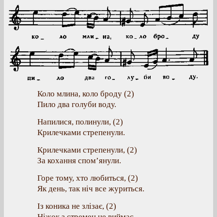
Коло млина, коло броду (2)
Пило два голуби воду.
Напилися, полинули, (2)
Крилечками стрепенули.
Крилечками стрепенули, (2)
За кохання спом’янули.
Горе тому, хто любиться, (2)
Як день, так ніч все журиться.
Із коника не злізає, (2)
Ніжок з стремен не виймає,