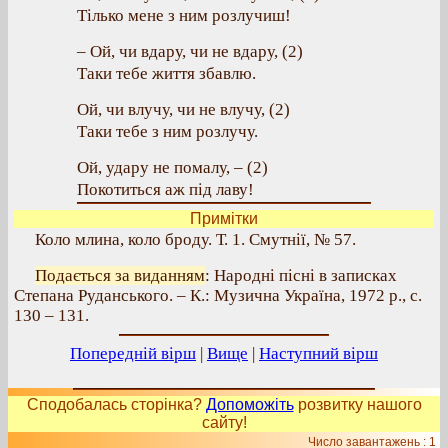
Тілько мене з ним розлучиш!
– Ой, чи вдару, чи не вдару, (2)
Таки тебе життя збавлю.
Ой, чи влучу, чи не влучу, (2)
Таки тебе з ним розлучу.
Ой, удару не помалу, – (2)
Покотиться аж під лаву!
Примітки
Коло млина, коло броду. Т. 1. Смутнії, № 57.
Подається за виданням
: Народні пісні в записках
Степана Руданського. – К.: Музична Україна, 1972 р., с.
130 – 131.
Попередній вірш
|
Вище
|
Наступний вірш
Сподобалась сторінка?
Допоможіть
розвитку нашого
сайту!
Число завантажень : 1