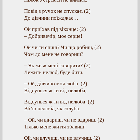
Повід з ручок не спускає, (2)
До дівчини поїжджає…
Ой приїхав під віконце: (2)
– Добривечір, моє серце!
Ой чи ти спиш? Чи що робиш, (2)
Чом до мене не говориш?
– Як же ж мені говорити? (2)
Лежить нелюб, буде бити.
– Ой, дівчино моя люба, (2)
Відсунься ж ти від нелюба,
Відсунься ж ти від нелюба, (2)
Вб’ю нелюба, як голуба.
– Ой, чи вдариш, чи не вдариш, (2)
Тілько мене життя збавиш!
Ой, чи влучиш, чи не влучиш, (2)